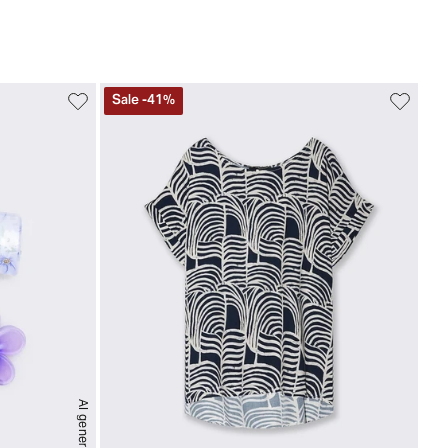
Sale
-
41
%
AI generated