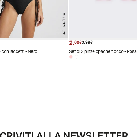
AI generated
2.
 attuale
Prezzo originale
Prezzo attuale
Prezzo originale
€
00€
3.99€
 con laccetti - Nero
Set di 3 pinze opache fiocco - Rosa