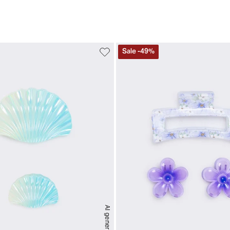
Sale
-
49
%
AI generated