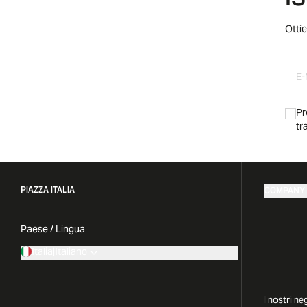
I
Ottie
Pr
tr
PIAZZA ITALIA
COMPANY
Paese / Lingua
Italia
|
Italiano
I nostri ne