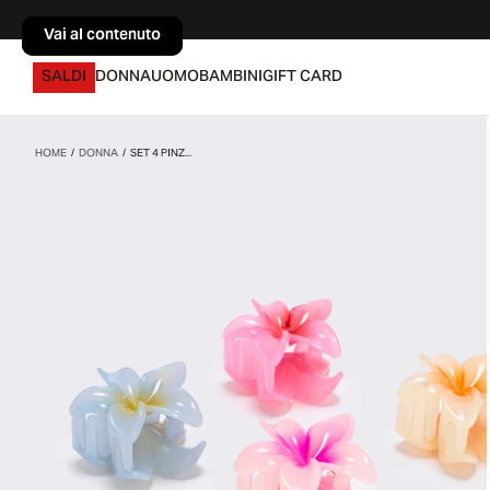
Vai al contenuto
Vai al contenuto
SALDI
DONNA
UOMO
BAMBINI
GIFT CARD
HOME
/
DONNA
/
SET 4 PINZ...