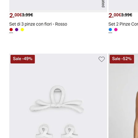
2.
2.
Prezzo attuale
Prezzo originale
Prezzo a
Pre
00€
3.99€
00€
3.99€
Set di 3 pinze con fiori - Rosso
Set 2 Pinze Con
Sale
-
49
%
Sale
-
52
%