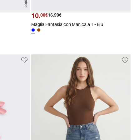
10.
Prezzo attuale
Prezzo originale
00€
16.99€
Maglia Fantasia con Manica a T - Blu