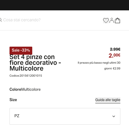
Prez
2.99€
Sale
-
33
%
2.
Set 4 pinze con
Prez
00€
fiore decorativo -
Il prezzo più basso negli ultimi 30
Multicolore
giorni
€2.99
Codice:
2015612001015
Colore
Multicolore
Size
Guida alle taglie
PZ