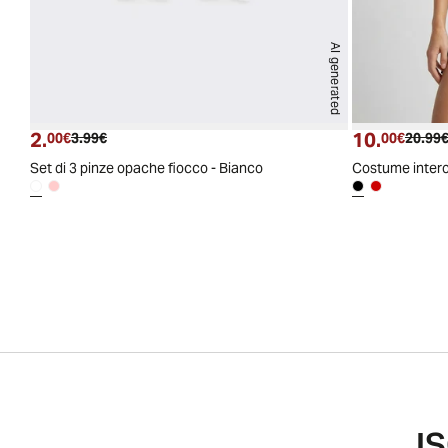
AI generated
2.
10.
Prezzo attuale
Prezzo originale
Prezzo
00€
3.99€
00€
20.99
Set di 3 pinze opache fiocco - Bianco
Costume intero