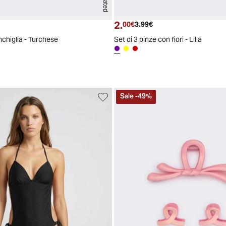
2.
ttuale
zzo originale
Prezzo attuale
Prezzo originale
00€
3.99€
chiglia - Turchese
Set di 3 pinze con fiori - Lilla
Sale
-
49
%