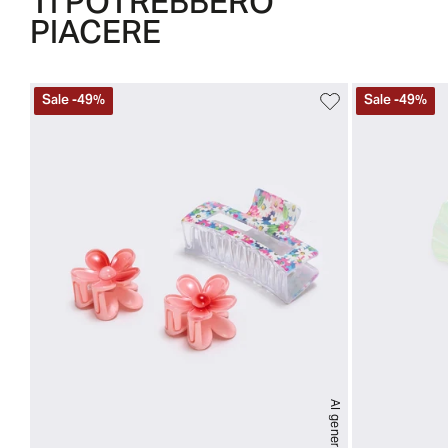
TI POTREBBERO
PIACERE
Sale
-
49
%
Sale
-
49
%
AI generated