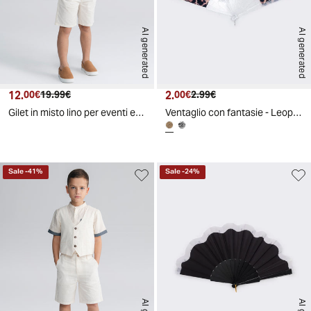
AI generated
AI generated
12.
Prezzo attuale
Prezzo originale
2.
Prezzo attuale
Prezzo originale
00€
19.99€
00€
2.99€
Gilet in misto lino per eventi eleganti - Beige
Ventaglio con fantasie - Leopardato
Sale
-
41
%
Sale
-
24
%