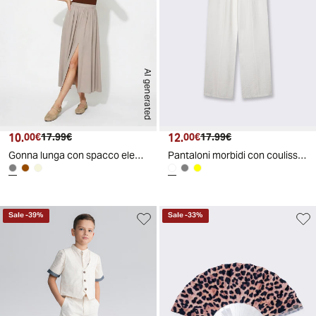
AI generated
10.
Prezzo attuale
Prezzo originale
12.
Prezzo attuale
Prezzo originale
00€
17.99€
00€
17.99€
Gonna lunga con spacco elegante e versatile - Grigio fango
Pantaloni morbidi con coulisse in vita - Bianco
Sale
-
39
%
Sale
-
33
%