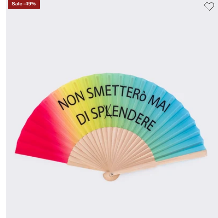
Sale
-
49
%