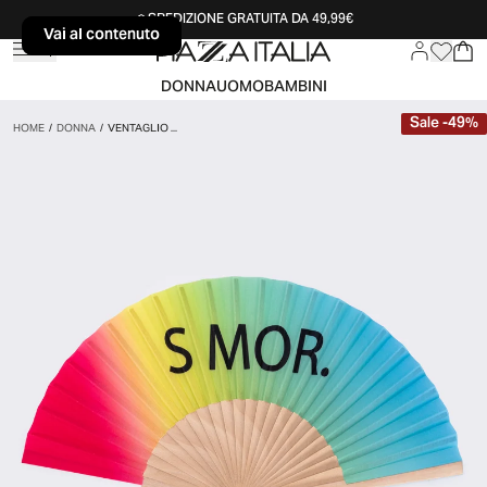
SPEDIZIONE GRATUITA DA 49,99€
Vai al contenuto
Vai al contenuto
DONNA
UOMO
BAMBINI
Sale
-
49
%
HOME
/
DONNA
/
VENTAGLIO ...