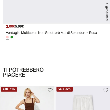
AI generated
3.
Prezzo attuale
Prezzo originale
00€
5.99€
Ventaglio Multicolor: Non Smetterò Mai di Splendere - Rosa
TI POTREBBERO
PIACERE
Sale
-
44
%
Sale
-
33
%