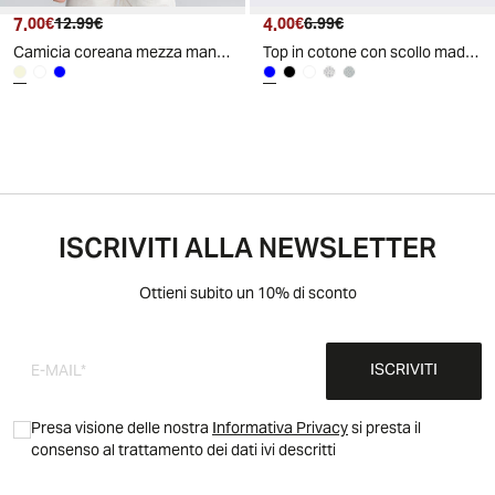
7.
Prezzo attuale
Prezzo originale
4.
Prezzo attuale
Prezzo originale
00€
12.99€
00€
6.99€
Camicia coreana mezza manica in cotone - Beige
Top in cotone con scollo madonna e fiocco - Blu cobalto
ISCRIVITI ALLA NEWSLETTER
Ottieni subito un 10% di sconto
ISCRIVITI
Presa visione delle nostra
Informativa Privacy
si presta il
consenso al trattamento dei dati ivi descritti