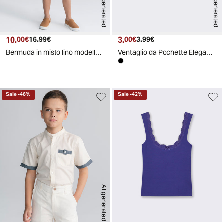
AI generated
AI generated
10.
Prezzo attuale
Prezzo originale
3.
Prezzo attuale
Prezzo originale
00€
16.99€
00€
3.99€
Bermuda in misto lino modello chino - Beige
Ventaglio da Pochette Elegante - Nero
Sale
-
46
%
Sale
-
42
%
AI generated