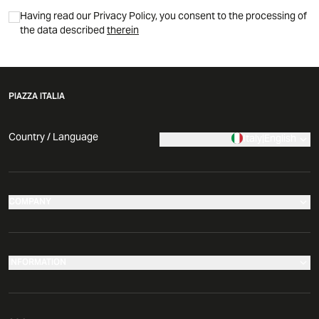
Having read our Privacy Policy, you consent to the processing of
the data described
therein
PIAZZA ITALIA
Country / Language
Italy
|
English
COMPANY
Our stores
Company
INFORMATION
News
Make your return
Comunicati Stampa