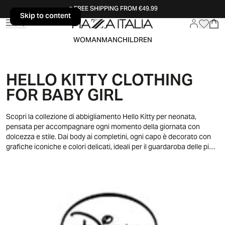
FREE SHIPPING FROM €49.99
Skip to content
Skip to content
WOMAN
MAN
CHILDREN
HELLO KITTY CLOTHING
FOR BABY GIRL
Scopri la collezione di abbigliamento Hello Kitty per neonata,
pensata per accompagnare ogni momento della giornata con
dolcezza e stile. Dai body ai completini, ogni capo è decorato con
grafiche iconiche e colori delicati, ideali per il guardaroba delle più
piccole. Perfetta per creare outfit teneri e confortevoli, questa linea
unisce design irresistibile e praticità, rendendo ogni look speciale
fin dai primi mesi.