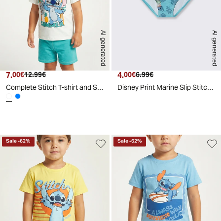
AI generated
AI generated
7.
Current price
Original price
4.
Current price
Original price
00€
12.99€
00€
6.99€
Complete Stitch T-shirt and Shorts Set - White
Disney Print Marine Slip Stitch - Sky blue
d
A
I
g
e
n
e
r
a
t
e
Sale
-
62
%
Sale
-
62
%