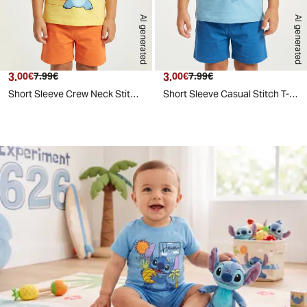
AI generated
AI generated
3.
Current price
Original price
3.
Current price
Original price
00€
7.99€
00€
7.99€
Short Sleeve Crew Neck Stitch T-Shirt - Yellow
Short Sleeve Casual Stitch T-Shirt - Sky blue