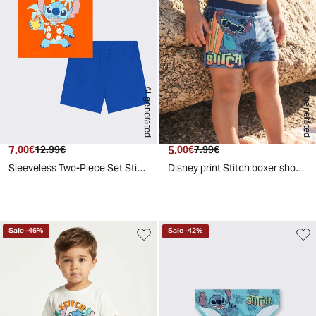
AI generated
AI generated
7.
Current price
Original price
5.
Current price
Original price
00€
12.99€
00€
7.99€
Sleeveless Two-Piece Set Stitch - Orange
Disney print Stitch boxer shorts - Blue
d
A
I
g
e
n
e
r
a
t
e
Sale
-
46
%
Sale
-
42
%