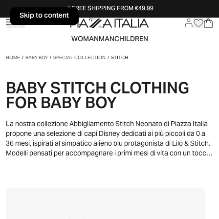
FREE SHIPPING FROM €49.99
Skip to content
Skip to content
WOMAN
MAN
CHILDREN
HOME
/
BABY BOY
/
SPECIAL COLLECTION
/
STITCH
BABY STITCH CLOTHING
FOR BABY BOY
La nostra collezione Abbigliamento Stitch Neonato di Piazza Italia
propone una selezione di capi Disney dedicati ai più piccoli da 0 a
36 mesi, ispirati al simpatico alieno blu protagonista di Lilo & Stitch.
Modelli pensati per accompagnare i primi mesi di vita con un tocco
di magia Disney, ideali per l’uso quotidiano e perfetti anche per le
foto ricordo. Stampe vivaci e dettagli curati rendono ogni outfit
originale e riconoscibile. L’alieno più amato conquista anche i
neonati, unendo stile e comodità fin dai primi giorni.