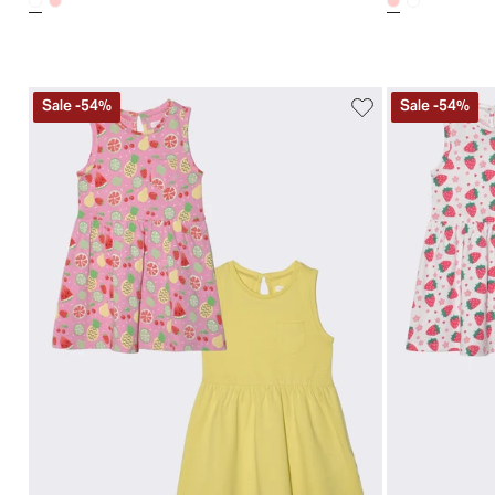
Sale
-
54
%
Sale
-
54
%