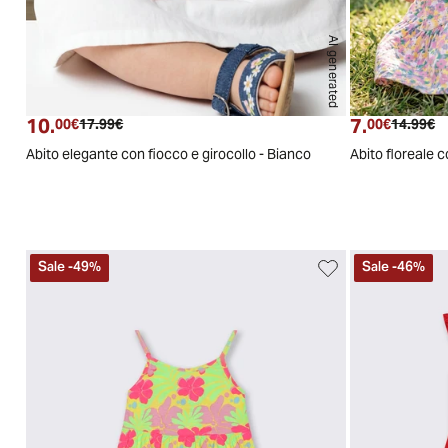
AI generated
6/9
9/12
12/18
18/24
24/30
30/36
6/9
9/12
12/1
10.
7.
Prezzo attuale
Prezzo originale
Prezzo a
Pr
00€
17.99€
00€
14.99€
Abito elegante con fiocco e girocollo - Bianco
Abito floreale c
Sale
-
49
%
Sale
-
46
%