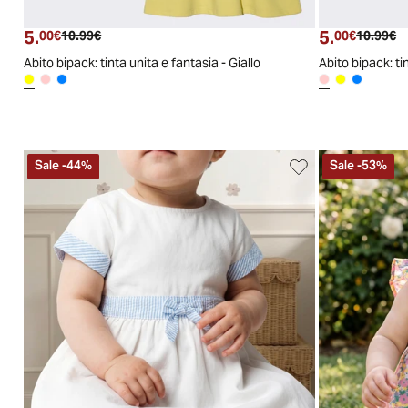
3/6
6/9
9/12
12/18
18/24
24/30
30/36
3/6
6/9
9/12
1
5.
5.
Prezzo attuale
Prezzo originale
Prezzo a
Pr
00€
10.99€
00€
10.99€
Abito bipack: tinta unita e fantasia - Giallo
Abito bipack: ti
Sale
-
44
%
Sale
-
53
%