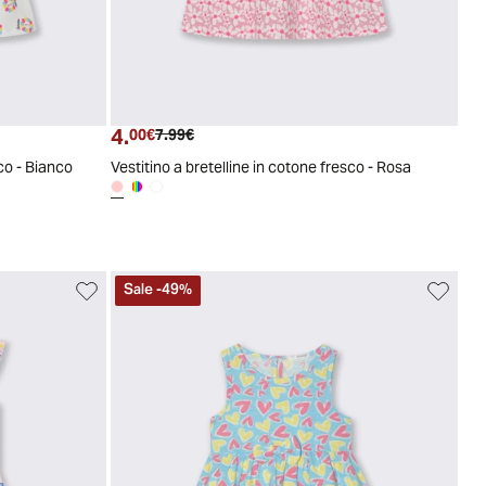
36
3/6
6/9
9/12
12/18
18/24
24/30
30/36
4.
Prezzo attuale
Prezzo originale
00€
7.99€
sco - Bianco
Vestitino a bretelline in cotone fresco - Rosa
Sale
-
49
%