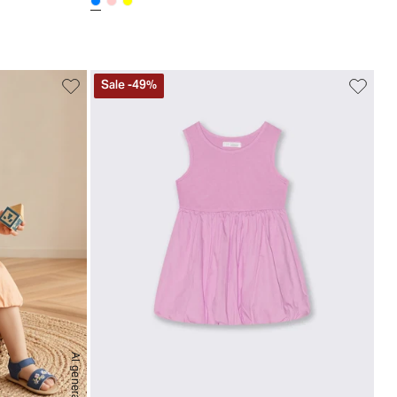
Sale
-
49
%
AI generated