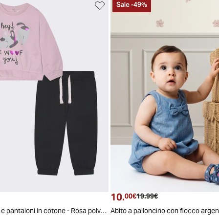
Sale
-
49
%
2/18
18/24
24/30
30/36
6/9
9/12
12/18
18/24
24/30
30/36
10.
 attuale
Prezzo attuale
Prezzo originale
00€
19.99€
Completo felpa e pantaloni in cotone - Rosa polvere
Abito a palloncino con fiocco arge