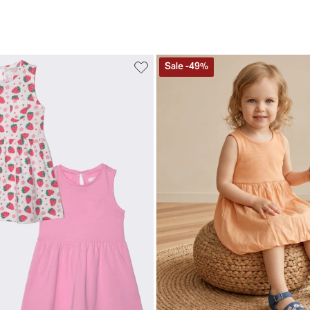
Sale
-
49
%