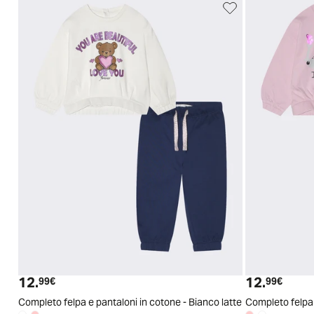
3/6
6/9
9/12
12/18
18/24
24/30
30/36
3/6
6/9
9/12
1
12.
12.
Prezzo attuale
Prezzo
99€
99€
Completo felpa e pantaloni in cotone - Bianco latte