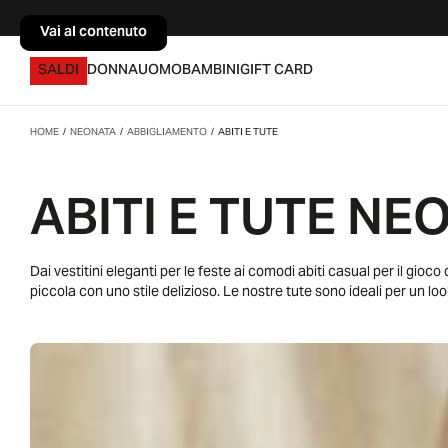
Vai al contenuto
Vai al contenuto
SALDI
DONNA
UOMO
BAMBINI
GIFT CARD
HOME
/
NEONATA
/
ABBIGLIAMENTO
/
ABITI E TUTE
ABITI E TUTE NE
Dai vestitini eleganti per le feste ai comodi abiti casual per il gioc
piccola con uno stile delizioso. Le nostre tute sono ideali per un lo
tu stia cercando qualcosa di speciale per un evento o un capo versatil