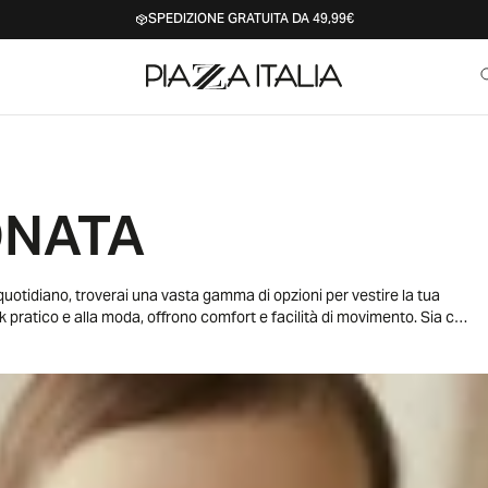
SPEDIZIONE GRATUITA DA 49,99€
ONATA
o quotidiano, troverai una vasta gamma di opzioni per vestire la tua
ok pratico e alla moda, offrono comfort e facilità di movimento. Sia che
e per tutti i giorni, la nostra collezione è ciò di cui hai bisogno.