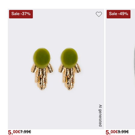
Sale
-
37
%
Sale
-
49
%
AI generated
PZ
5.
5.
Prezzo attuale
Prezzo originale
Prezzo a
Pre
00€
7.99€
00€
9.99€