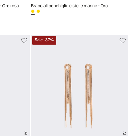
 - Oro rosa
Bracciali conchiglie e stelle marine - Oro
Sale
-
37
%