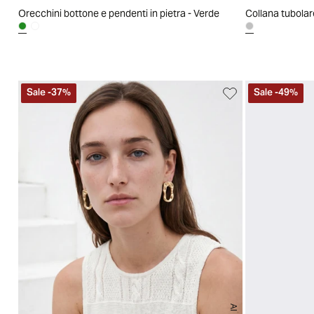
Orecchini bottone e pendenti in pietra - Verde
Collana tubolar
Sale
-
37
%
Sale
-
49
%