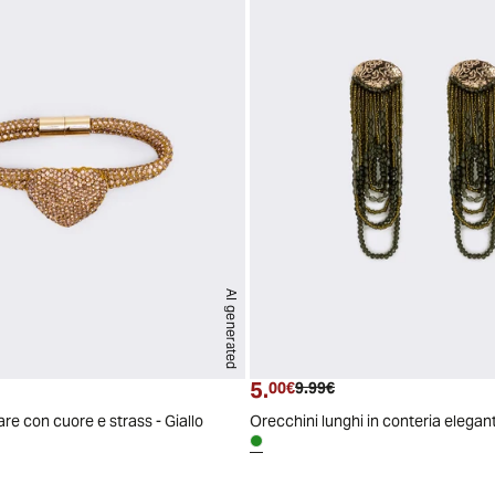
AI generated
PZ
5.
ttuale
zzo originale
Prezzo attuale
Prezzo originale
00€
9.99€
are con cuore e strass - Giallo
Orecchini lunghi in conteria elegan