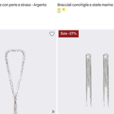
e con perle e strass - Argento
Bracciali conchiglie e stelle marine
Sale
-
37
%