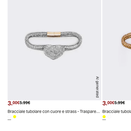
AI generated
PZ
3.
3.
Prezzo attuale
Prezzo originale
Prezzo a
Pre
00€
5.99€
00€
5.99€
Bracciale tubolare con cuore e strass - Trasparente
Bracciale tubol