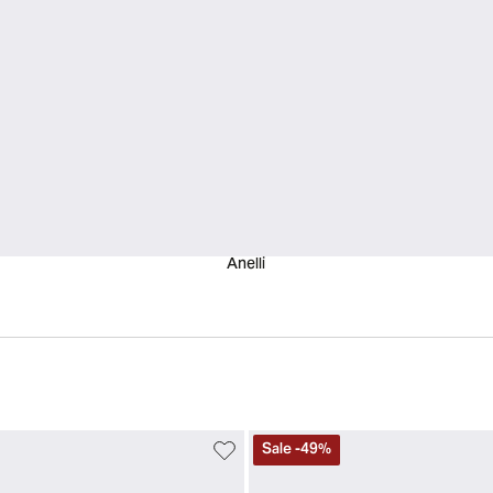
Anelli
Sale
-
49
%