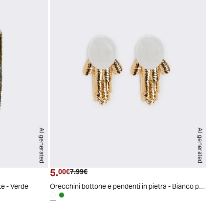
AI generated
AI generated
PZ
PZ
5.
Prezzo attuale
Prezzo originale
00€
7.99€
te - Verde
Orecchini bottone e pendenti in pietra - Bianco panna