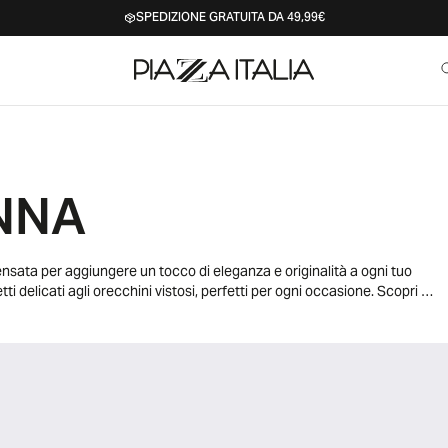
SPEDIZIONE GRATUITA DA 49,99€
NNA
pensata per aggiungere un tocco di eleganza e originalità a ogni tuo
tti delicati agli orecchini vistosi, perfetti per ogni occasione. Scopri i
elli più elaborati, ideali per esprimere la tua personalità con stile. I
e statement che catturano l'attenzione, perfette per completare
i creare un look armonioso e ben curato. Esplora anche i nostri
gere un dettaglio chic al tuo polso. La nostra collezione di orecchini
ti, ideali per ogni occasione, dalle giornate casual alle serate eleganti.
 per esprimere la tua creatività e il tuo stile unico.