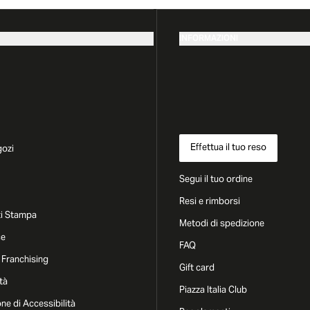
INFORMAZIONI
Effettua il tuo reso
gozi
Segui il tuo ordine
Resi e rimborsi
i Stampa
Metodi di spedizione
ce
FAQ
 Franchising
Gift card
tà
Piazza Italia Club
one di Accessibilità