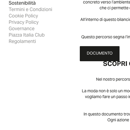
concreto verso l’ambient
Sostenibilità
che ci permette d
Termini e Condizioni
Cookie Policy
All’interno di questo bilanc
Privacy Policy
Governance
Piazza Italia Club
Questo percorso segna l’ini
Regolamenti
DOCUMENTO
SCOPRI
Nel nostro percors
La moda non è solo un modo
vogliamo fare un passo in
In questo documento trove
Ogni azione 