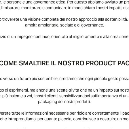
e, le persone e una governance etica. Per questo abbiamo avviato un pr
i misurare, monitorare e comunicare in modo chiaro i nostri impatti, ris
io troverete una visione completa del nostro approccio alla sostenibilità, a
ambiti: ambientale, sociale e di governance.
zio di un impegno continuo, orientato al miglioramento e alla creazione 
COME
SMALTIRE
IL
NOSTRO
PRODUCT
PA
o verso un futuro più sostenibile, crediamo che ogni piccolo gesto possa 
 di esprimersi, ma anche una scelta di vita che ha un impatto sul nost
 più insieme a voi, i nostri clienti, sensibilizzandovi sull'importanza di u
packaging dei nostri prodotti.
rete tutte le informazioni necessarie per riciclare correttamente il pack
che intraprendiamo, per quanto piccola, contribuisce a costruire un mo