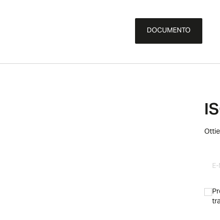
DOCUMENTO
I
Ottie
Pr
tr