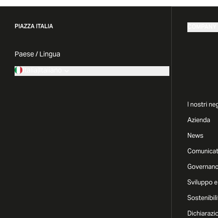
PIAZZA ITALIA
COMPANY
Paese / Lingua
Italia
|
Italiano
I nostri ne
Azienda
News
Comunicat
Governan
Sviluppo e
Sostenibili
Dichiarazi