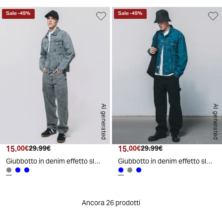
Sale
-
49
%
Sale
-
49
%
AI generated
AI generated
15.
Prezzo attuale
Prezzo originale
15.
Prezzo attuale
Prezzo originale
00€
29.99€
00€
29.99€
Giubbotto in denim effetto slavato - Grigio
Giubbotto in denim effetto slavato - Denim
Ancora 26 prodotti