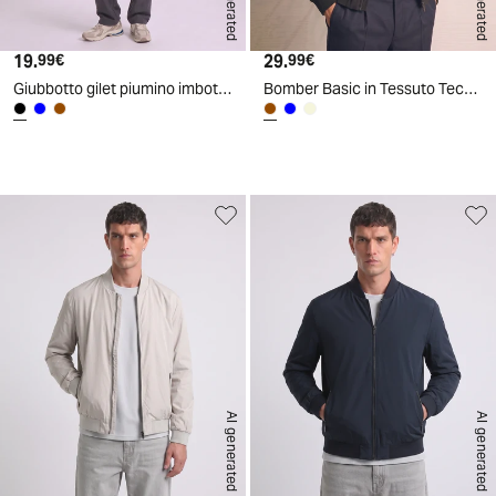
AI generated
AI generated
19.
Prezzo attuale
29.
Prezzo attuale
99€
99€
Giubbotto gilet piumino imbottito con cerniera - Nero
Bomber Basic in Tessuto Tecnico - Moro
AI generated
AI generated