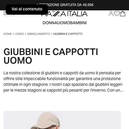
SPEDIZIONE GRATUITA DA 49,99€
Vai al contenuto
Vai al contenuto
DONNA
UOMO
BAMBINI
HOME
/
UOMO
/
ABBIGLIAMENTO
/
GIUBBINI E CAPPOTTI
GIUBBINI E CAPPOTTI
UOMO
La nostra collezione di giubbini e cappotti da uomo è pensata per
offrire stile impeccabile funzionalità per garantire una protezione
ottimale in ogni stagione. I nostri capi spaziano dai giubbini leggeri
per le mezze stagioni ai cappotti più pesanti per l'inverno. Con una
varietà di modelli che includono parka, trench, piumini e giacche in
pelle, troverai sicuramente il capo ideale per ogni occasione.
Disponibili in una vasta gamma di colori e design, scopri quello più
adatto a te.