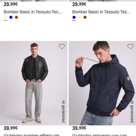
29.
Prezzo attuale
29.
Prezzo attuale
99€
99€
Bomber Basic in Tessuto Tecnico - Sabbia
Bomber Basic in Tessuto Tecnico - Blu
d
A
I
g
e
n
e
r
a
t
e
AI generated
AI generated
39.
Prezzo attuale
39.
Prezzo attuale
99€
99€