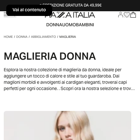
SPEDIZIONE GRATUITA DA 49,99€
Vai al contenuto
Vai al contenuto
DONNA
UOMO
BAMBINI
HOME
/
DONNA
/
ABBIGLIAMENTO
/
MAGLIERIA
MAGLIERIA DONNA
Esplora la nostra collezione di maglieria da donna, ideale per
aggiungere un tocco di calore e stile al tuo guardaroba. Dai
maglioni morbidi e avvolgenti ai cardigan eleganti, troverai capi
perfetti per ogni occasione. . Scopri ora la nostra selezione e trova il
capo di maglieria ideale per esprimere la tua personalità con
eleganza e comfort