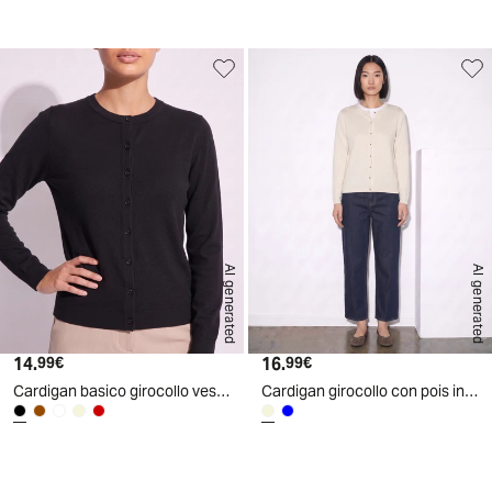
d
AI generated
AI generated
14.
Prezzo attuale
16.
Prezzo attuale
99€
99€
Cardigan basico girocollo vestibilità regolare - Nero
Cardigan girocollo con pois in lurex - Avorio
d
A
I
g
e
n
e
r
a
t
e