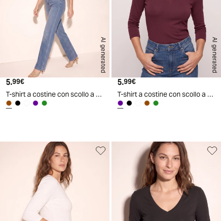
AI generated
AI generated
5.
Prezzo attuale
5.
Prezzo attuale
99€
99€
T-shirt a costine con scollo a V - Marrone cioccolato
T-shirt a costine con scollo a V - Viola prugna
d
A
I
g
e
n
e
r
a
t
e