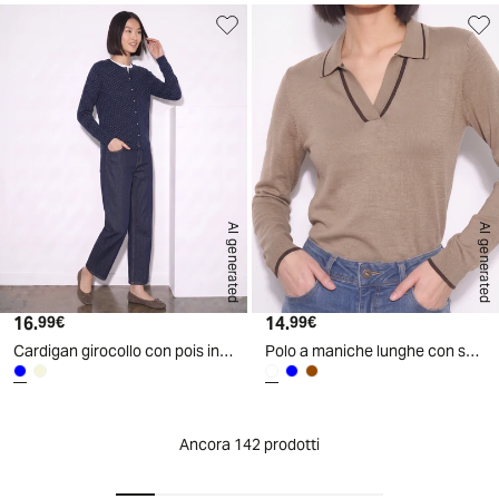
AI generated
AI generated
16.
Prezzo attuale
14.
Prezzo attuale
99€
99€
Cardigan girocollo con pois in lurex - Blu
Polo a maniche lunghe con scollo a V - Cammello
Ancora 142 prodotti