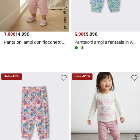
AI generated
7.
Prezzo attuale
Prezzo originale
5.
Prezzo attuale
Prezzo originale
00€
14.99€
00€
9.99€
Pantaloni ampi con fiocchetti eleganti - Rosa
Pantaloni ampi a fantasia in viscosa - Verde
Sale
-
49
%
Sale
-
61
%