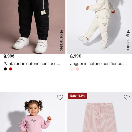
AI generated
AI generated
9.
Prezzo attuale
6.
Prezzo attuale
99€
99€
Pantaloni in cotone con tasconi e laccio - Nero
Jogger in cotone con fiocco e patch - Beige
d
A
I
g
e
n
e
r
a
t
e
Sale
-
53
%