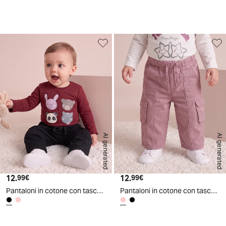
d
A
I
g
e
n
e
r
a
t
e
AI generated
AI generated
12.
Prezzo attuale
12.
Prezzo attuale
99€
99€
Pantaloni in cotone con tasconi pratici - Nero
Pantaloni in cotone con tasconi pratici - Rosa polvere