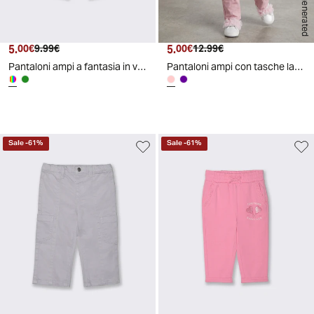
AI generated
5.
Prezzo attuale
Prezzo originale
5.
Prezzo attuale
Prezzo originale
00€
9.99€
00€
12.99€
Pantaloni ampi a fantasia in viscosa - Fantasia
Pantaloni ampi con tasche laterali - Rosa chiaro
Sale
-
61
%
Sale
-
61
%