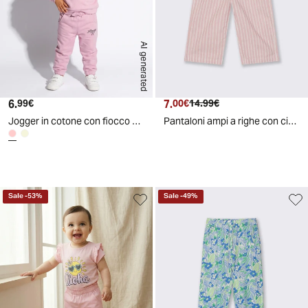
AI generated
6.
Prezzo attuale
7.
Prezzo attuale
Prezzo originale
99€
00€
14.99€
Jogger in cotone con fiocco e patch - Rosa polvere
Pantaloni ampi a righe con cintura - Righe
Sale
-
53
%
Sale
-
49
%