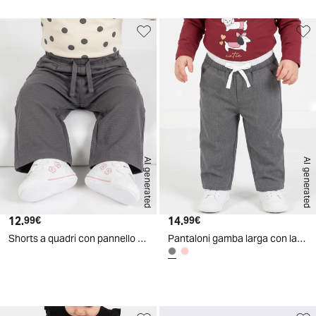
AI generated
AI generated
12.
Prezzo attuale
14.
Prezzo attuale
99€
99€
Shorts a quadri con pannello pieghettato - Grigio piombo
Pantaloni gamba larga con laccio in vita - Grigio
d
A
I
g
e
n
e
r
a
t
e