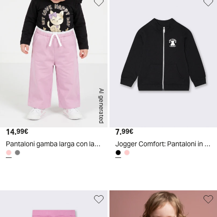
AI generated
14.
Prezzo attuale
7.
Prezzo attuale
99€
99€
Pantaloni gamba larga con laccio in vita - Rosa polvere
Jogger Comfort: Pantaloni in Cotone Stile - Nero