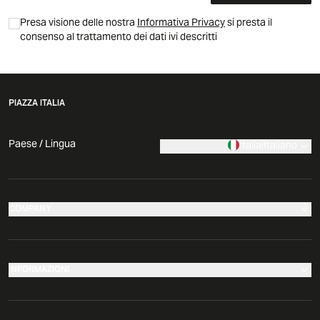
Presa visione delle nostra
Informativa Privacy
si presta il
consenso al trattamento dei dati ivi descritti
PIAZZA ITALIA
Paese / Lingua
Italia
|
Italiano
COMPANY
I nostri negozi
Azienda
INFORMAZIONI
News
Effettua il tuo reso
Comunicati Stampa