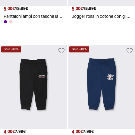
5.
Prezzo attuale
Prezzo originale
5.
Prezzo attuale
Prezzo originale
00€
12.99€
00€
12.99€
Pantaloni ampi con tasche laterali - Lilla
Jogger rosa in cotone con glitter e fiocco - Rosa
Sale
-
49
%
Sale
-
49
%
4.
Prezzo attuale
Prezzo originale
4.
Prezzo attuale
Prezzo originale
00€
7.99€
00€
7.99€