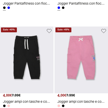
Jogger Pantafitness con fiocco e stampa - Nero
Jogger Pantafitness con fiocco e stampa - Blu
Sale
-
49
%
Sale
-
49
%
4.
Prezzo attuale
Prezzo originale
4.
Prezzo attuale
Prezzo originale
00€
7.99€
00€
7.99€
Jogger ampi con tasche e coulisse - Nero
Jogger ampi con tasche e coulisse - Rosa candy