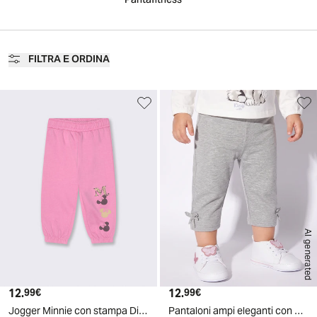
Pantafitness
FILTRA E ORDINA
AI generated
12.
Prezzo attuale
12.
Prezzo attuale
99€
99€
Jogger Minnie con stampa Disney unica - Fuxia azalea
Pantaloni ampi eleganti con coulisse - Grigio mel.