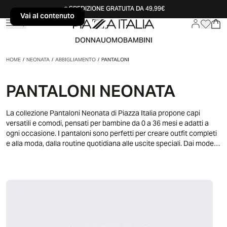
SPEDIZIONE GRATUITA DA 49,99€
Vai al contenuto
Vai al contenuto
DONNA
UOMO
BAMBINI
HOME
/
NEONATA
/
ABBIGLIAMENTO
/
PANTALONI
PANTALONI NEONATA
La collezione Pantaloni Neonata di Piazza Italia propone capi
versatili e comodi, pensati per bambine da 0 a 36 mesi e adatti a
ogni occasione. I pantaloni sono perfetti per creare outfit completi
e alla moda, dalla routine quotidiana alle uscite speciali. Dai modelli
casual, ideali per il gioco e le passeggiate, a quelli più eleganti,
adatti a feste e momenti importanti, ogni capo permette di
realizzare look armoniosi e coordinati. Grazie alla varietà di stili, tagli
e colori, è semplice mixare e creare combinazioni versatili,
aggiungendo un tocco di colore e stile al guardaroba della tua
piccola e rendendo ogni outfit adatto a vivere le prime avventure
con comodità, funzionalità e dolcezza.