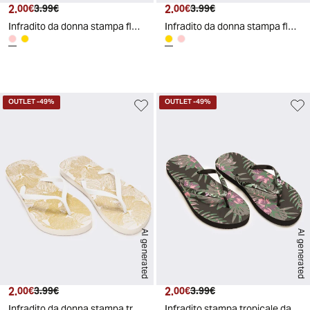
2.
Prezzo attuale
Prezzo originale
2.
Prezzo attuale
Prezzo originale
00€
3.99€
00€
3.99€
Infradito da donna stampa floreale - Rosa
Infradito da donna stampa floreale - Oro
d
A
I
g
e
n
e
r
a
t
e
OUTLET
-49%
OUTLET
-49%
AI generated
AI generated
2.
Prezzo attuale
Prezzo originale
2.
Prezzo attuale
Prezzo originale
00€
3.99€
00€
3.99€
Infradito da donna stampa tropicale - Bianco
Infradito stampa tropicale da donna - Nero