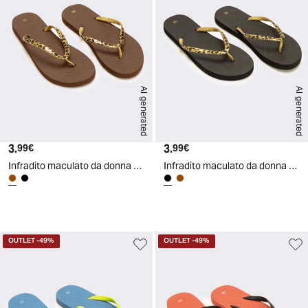
AI generated
AI generated
3.
Prezzo attuale
3.
Prezzo attuale
99€
99€
Infradito maculato da donna - Marrone
Infradito maculato da donna - Nero
d
A
I
g
e
n
e
r
a
t
e
OUTLET
-49%
OUTLET
-49%