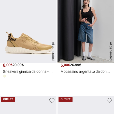
AI generated
AI generated
8.
Prezzo attuale
Prezzo originale
5.
Prezzo attuale
Prezzo originale
00€
20.99€
00€
26.99€
Sneakers ginnica da donna - Beige
Mocassino argentato da donna - Argento
d
A
I
g
e
n
e
r
a
t
e
OUTLET
OUTLET