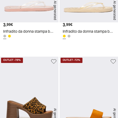
AI generated
AI generated
3.
Prezzo attuale
3.
Prezzo attuale
99€
99€
Infradito da donna stampa botanica - Argento
Infradito da donna stampa botanica - Oro
d
A
I
g
e
n
e
r
a
t
e
OUTLET
-78%
OUTLET
-72%
AI generated
AI generated