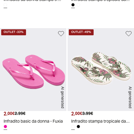
d
A
I
g
e
n
e
r
a
t
e
OUTLET
-33%
OUTLET
-49%
AI generated
AI generated
2.
Prezzo attuale
Prezzo originale
2.
Prezzo attuale
Prezzo originale
00€
2.99€
00€
3.99€
Infradito basic da donna - Fuxia
Infradito stampa tropicale da donna - Bianco
A
I
g
e
n
e
r
a
t
e