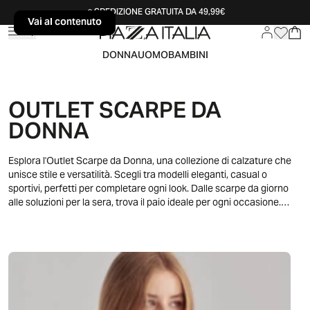
SPEDIZIONE GRATUITA DA 49,99€
Vai al contenuto
Vai al contenuto
DONNA
UOMO
BAMBINI
OUTLET SCARPE DA
DONNA
Esplora l'Outlet Scarpe da Donna, una collezione di calzature che
unisce stile e versatilità. Scegli tra modelli eleganti, casual o
sportivi, perfetti per completare ogni look. Dalle scarpe da giorno
alle soluzioni per la sera, trova il paio ideale per ogni occasione.
Rinnova il tuo stile con scarpe da donna che rispecchiano le ultime
tendenze.