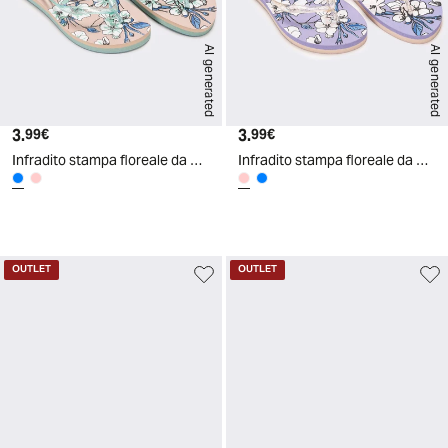
AI generated
AI generated
3.
Prezzo attuale
3.
Prezzo attuale
99€
99€
Infradito stampa floreale da donna - Turchese
Infradito stampa floreale da donna - Rosa
d
A
I
g
e
n
e
r
a
t
e
OUTLET
OUTLET