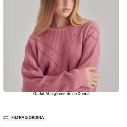
Outlet Abbigliamento da Donna
d
A
I
g
e
n
e
r
a
t
e
FILTRA E ORDINA