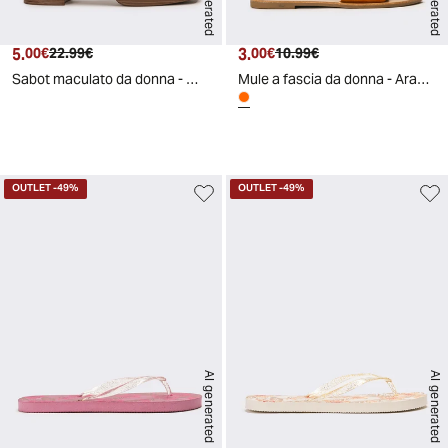
5.
Prezzo attuale
Prezzo originale
3.
Prezzo attuale
Prezzo originale
00€
22.99€
00€
10.99€
Sabot maculato da donna - Maculato
Mule a fascia da donna - Arancio
d
A
I
g
e
n
e
r
a
t
e
OUTLET
-49%
OUTLET
-49%
AI generated
AI generated