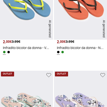
AI generated
AI generated
2.
Prezzo attuale
Prezzo originale
2.
Prezzo attuale
Prezzo originale
00€
3.99€
00€
3.99€
Infradito bicolor da donna - Verde
Infradito bicolor da donna - Nero
d
A
I
g
e
n
e
r
a
t
e
OUTLET
OUTLET