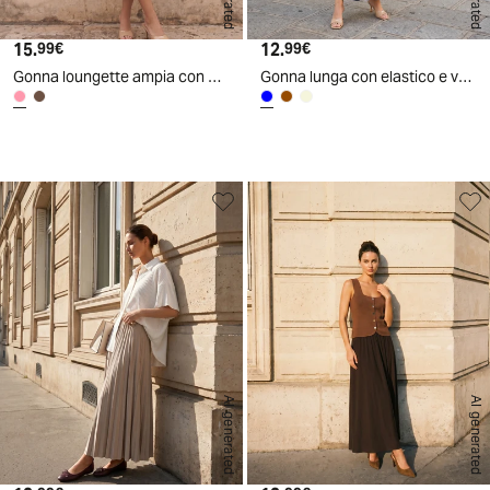
15.
Prezzo attuale
12.
Prezzo attuale
99€
99€
Gonna loungette ampia con bottoni centrali
Gonna lunga con elastico e vestibilità ampia - Blu
AI generated
AI generated