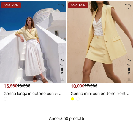
Sale
-
20
%
Sale
-
64
%
AI generated
AI generated
15.
Prezzo attuale
Prezzo originale
10.
Prezzo attuale
Prezzo originale
96€
19.99€
00€
27.99€
Gonna lunga in cotone con vita arricciata - Bianco
Gonna mini con bottone frontale per donna - Giallo
Ancora 59 prodotti