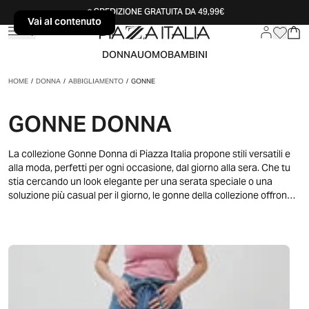
SPEDIZIONE GRATUITA DA 49,99€
Vai al contenuto
Vai al contenuto
DONNA
UOMO
BAMBINI
HOME
/
DONNA
/
ABBIGLIAMENTO
/
GONNE
GONNE DONNA
La collezione Gonne Donna di Piazza Italia propone stili versatili e
alla moda, perfetti per ogni occasione, dal giorno alla sera. Che tu
stia cercando un look elegante per una serata speciale o una
soluzione più casual per il giorno, le gonne della collezione offrono
molteplici opzioni per esprimere la tua personalità con stile. Ogni
modello è pensato per adattarsi facilmente a vari tipi di occasioni,
permettendoti di creare outfit unici e femminili. Dalle gonne midi a
quelle lunghe o più corte, ogni capo è ideale per essere abbinato a
t-shirt, bluse o camicie, creando combinazioni moderne e raffinate.
Perfette per ogni stagione, le gonne sono il capo ideale per
aggiungere un tocco di eleganza e comfort al tuo guardaroba, sia
per una giornata di lavoro che per un’uscita con amici o una cena