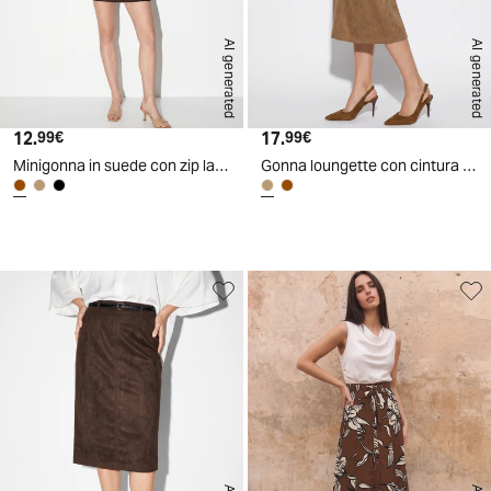
AI generated
AI generated
12.
Prezzo attuale
17.
Prezzo attuale
99€
99€
Minigonna in suede con zip laterale - Moro
Gonna loungette con cintura abbinata - Cammello