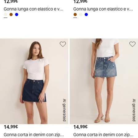
12.
Prezzo attuale
12.
Prezzo attuale
99€
99€
Gonna lunga con elastico e vestibilità ampia - Beige grano
Gonna lunga con elastico e vestibilità ampia - Moro
AI generated
AI generated
14.
Prezzo attuale
14.
Prezzo attuale
99€
99€
Gonna corta in denim con zip e bottoni - DENIM SCURO
Gonna corta in denim con zip e bottoni - Denim