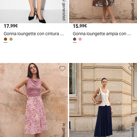
AI generated
AI generated
17.
Prezzo attuale
15.
Prezzo attuale
99€
99€
Gonna loungette con cintura abbinata - Moro
Gonna loungette ampia con bottoni centrali
d
A
I
g
e
n
e
r
a
t
e
AI generated
AI generated