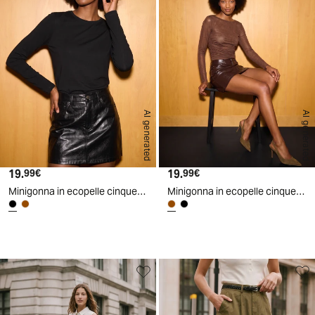
AI generated
AI generated
19.
Prezzo attuale
19.
Prezzo attuale
99€
99€
Minigonna in ecopelle cinque tasche - Nero
Minigonna in ecopelle cinque tasche - Moro
d
A
I
g
e
n
e
r
a
t
e