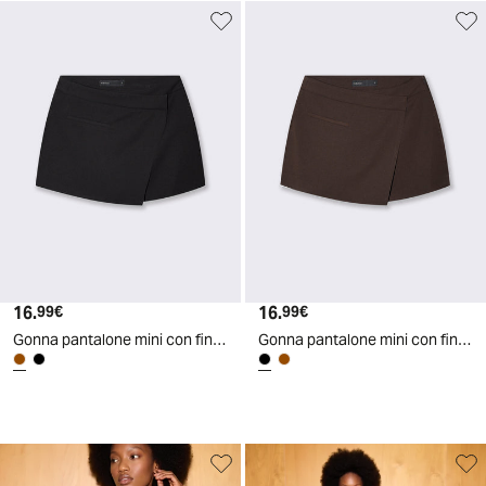
16.
Prezzo attuale
16.
Prezzo attuale
99€
99€
Gonna pantalone mini con finta tasca - Moro
Gonna pantalone mini con finta tasca - Nero
d
A
I
g
e
n
e
r
a
t
e