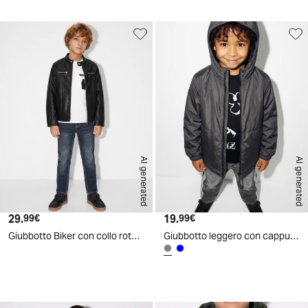
AI generated
AI generated
29.
Prezzo attuale
19.
Prezzo attuale
99€
99€
Giubbotto Biker con collo rotondo e cerniera - Nero
Giubbotto leggero con cappuccio e zip - Grigio