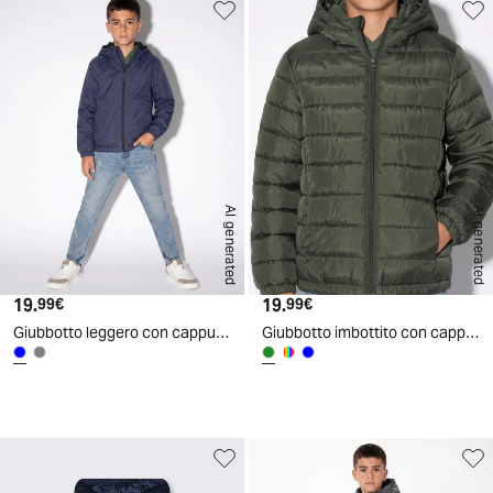
AI generated
AI generated
19.
Prezzo attuale
19.
Prezzo attuale
99€
99€
Giubbotto leggero con cappuccio e zip - Blu
Giubbotto imbottito con cappuccio e tasche - Verde militare