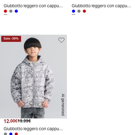
Giubbotto leggero con cappuccio e zip - Rosso
Giubbotto leggero con cappuccio e zip - Blu oceano
Sale
-
39
%
AI generated
12.
Prezzo attuale
Prezzo originale
00€
19.99€
Giubbotto leggero con cappuccio e zip - Grigio