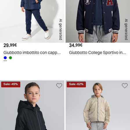
AI generated
AI generated
29.
Prezzo attuale
34.
Prezzo attuale
99€
99€
Giubbotto imbottito con cappuccio e tasca - Blu
Giubbotto College Sportivo in Panno - Blu
Sale
-
49
%
Sale
-
62
%