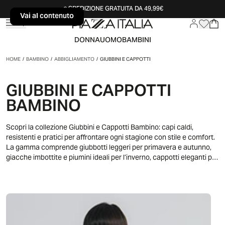
SPEDIZIONE GRATUITA DA 49,99€
Vai al contenuto
Vai al contenuto
DONNA
UOMO
BAMBINI
HOME
/
BAMBINO
/
ABBIGLIAMENTO
/
GIUBBINI E CAPPOTTI
GIUBBINI E CAPPOTTI
BAMBINO
Scopri la collezione Giubbini e Cappotti Bambino: capi caldi,
resistenti e pratici per affrontare ogni stagione con stile e comfort.
La gamma comprende giubbotti leggeri per primavera e autunno,
giacche imbottite e piumini ideali per l’inverno, cappotti eleganti per
occasioni speciali e giubbini in denim perfetti per ogni look. Ogni
modello è progettato con dettagli funzionali come cappucci,
cerniere e tasche, garantendo libertà di movimento durante la
scuola, il gioco all’aperto e le uscite nel weekend. Dai capi più
leggeri a quelli più caldi, la collezione combina praticità e stile per i
bambini in tutte le stagioni.