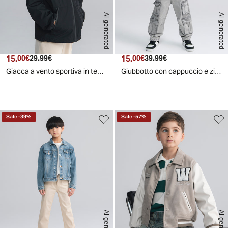
AI generated
AI generated
15.
Prezzo attuale
Prezzo originale
15.
Prezzo attuale
Prezzo originale
00€
29.99€
00€
39.99€
Giacca a vento sportiva in tessuto tecnico - Nero
Giubbotto con cappuccio e zip frontale - Beige
Sale
-
39
%
Sale
-
57
%