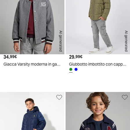
AI generated
AI generated
34.
Prezzo attuale
29.
Prezzo attuale
99€
99€
Giacca Varsity moderna in gambardine - Grigio
Giubbotto imbottito con cappuccio e tasca - Verde militare
d
A
I
g
e
n
e
r
a
t
e