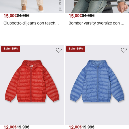
AI generated
AI generated
15.
Prezzo attuale
Prezzo originale
15.
Prezzo attuale
Prezzo originale
00€
24.99€
00€
34.99€
Giubbotto di jeans con tasche e pince - Denim
Bomber varsity oversize con zip e patch - Grigio tortora
Sale
-
39
%
Sale
-
39
%
12.
Prezzo attuale
Prezzo originale
12.
Prezzo attuale
Prezzo originale
00€
19.99€
00€
19.99€