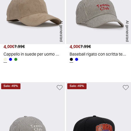
AI generated
AI generated
4.
Prezzo attuale
Prezzo originale
4.
Prezzo attuale
Prezzo originale
00€
7.99€
00€
7.99€
Cappello in suede per uomo baseball - Beige
Baseball rigato con scritta tennis club - Nero
Sale
-
49
%
Sale
-
49
%