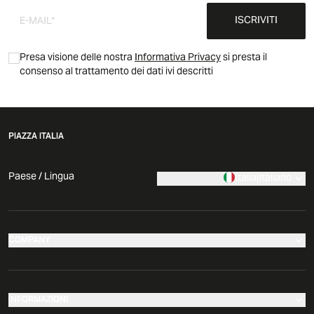
ISCRIVITI
Presa visione delle nostra
Informativa Privacy
si presta il
consenso al trattamento dei dati ivi descritti
PIAZZA ITALIA
Paese / Lingua
Italia
|
Italiano
COMPANY
I nostri negozi
Azienda
INFORMAZIONI