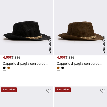
AI generated
AI generated
4.
Prezzo attuale
Prezzo originale
4.
Prezzo attuale
Prezzo originale
00€
7.99€
00€
7.99€
Cappello di paglia con cordoncino uomo - Nero
Cappello di paglia con cordoncino uomo - Moro
d
A
I
g
e
n
e
r
a
t
e
Sale
-
49
%
Sale
-
49
%