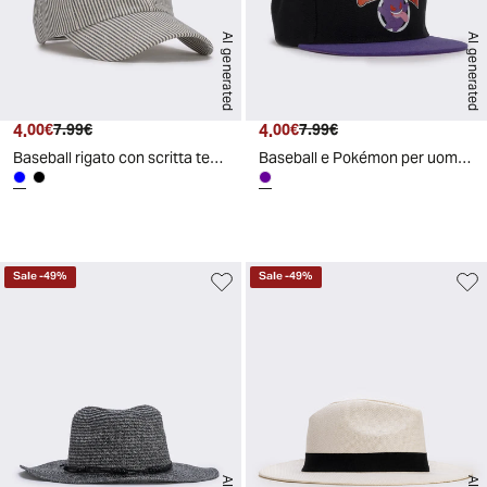
AI generated
AI generated
4.
Prezzo attuale
Prezzo originale
4.
Prezzo attuale
Prezzo originale
00€
7.99€
00€
7.99€
Baseball rigato con scritta tennis club - Blu
Baseball e Pokémon per uomini appassionati - Viola
d
A
I
g
e
n
e
r
a
t
e
Sale
-
49
%
Sale
-
49
%