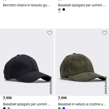
Berretto visiera in tessuto gommato - Nero
Baseball spiegato per uomini - Grigio
d
A
I
g
e
n
e
r
a
t
e
AI generated
AI generated
7.
Prezzo attuale
7.
Prezzo attuale
99€
99€
Baseball spiegato per uomini - Nero
Baseball in velluto a costine uomo - Ve.milit.