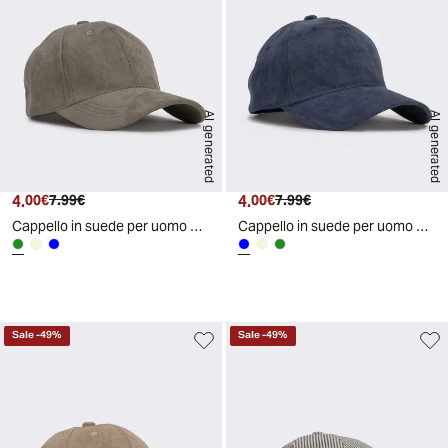
AI generated
AI generated
4.
Prezzo attuale
Prezzo originale
4.
Prezzo attuale
Prezzo originale
00€
7.99€
00€
7.99€
Cappello in suede per uomo baseball - Verde
Cappello in suede per uomo baseball - Blu
d
A
I
g
e
n
e
r
a
t
e
Sale
-
49
%
Sale
-
49
%