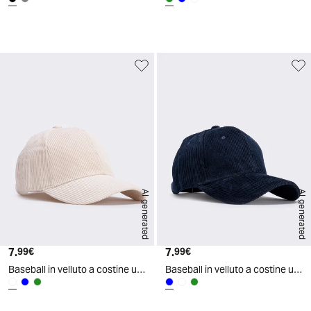
d
A
I
g
e
n
e
r
a
t
e
AI generated
AI generated
7.
Prezzo attuale
7.
Prezzo attuale
99€
99€
Baseball in velluto a costine uomo - Bianco sporco
Baseball in velluto a costine uomo - Blu