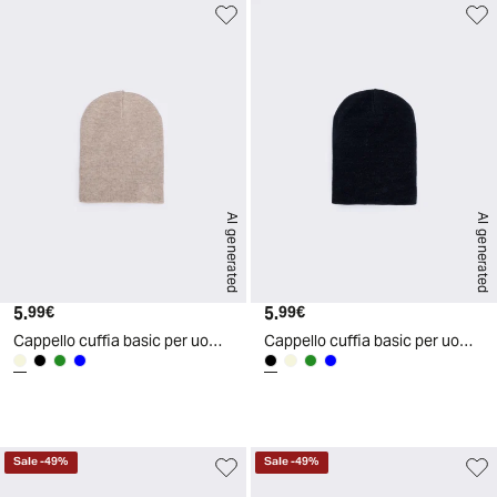
AI generated
AI generated
5.
Prezzo attuale
5.
Prezzo attuale
99€
99€
Cappello cuffia basic per uomo - Beige
Cappello cuffia basic per uomo - Nero
d
A
I
g
e
n
e
r
a
t
e
Sale
-
49
%
Sale
-
49
%