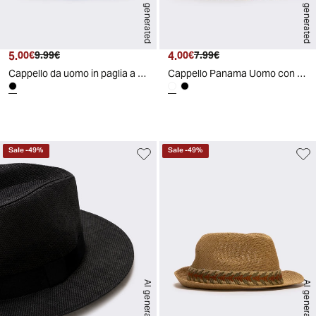
AI generated
AI generated
5.
Prezzo attuale
Prezzo originale
4.
Prezzo attuale
Prezzo originale
00€
9.99€
00€
7.99€
Cappello da uomo in paglia a falda larga - Nero
Cappello Panama Uomo con Banda Nera - Bianco
d
A
I
g
e
n
e
r
a
t
e
Sale
-
49
%
Sale
-
49
%
AI generated
AI generated