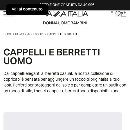
SPEDIZIONE GRATUITA DA 49,99€
Vai al contenuto
Vai al contenuto
DONNA
UOMO
BAMBINI
HOME
/
UOMO
/
ACCESSORI
/
CAPPELLI E BERRETTI
CAPPELLI E BERRETTI
UOMO
Dai cappelli eleganti ai berretti casual, la nostra collezione di
copricapi è pensata per aggiungere un tocco di originalità al tuo
look. Perfetti per proteggerti dal sole o per completare un outfit con
un tocco di stile, i nostri cappelli e berretti sono disponibili in una
vasta gamma di colori e modelli.