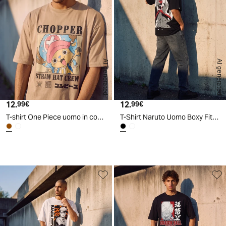
AI generated
AI generated
12.
Prezzo attuale
12.
Prezzo attuale
99€
99€
T-shirt One Piece uomo in cotone boxy fit - biscotto
T-Shirt Naruto Uomo Boxy Fit Cotone - Nero
d
A
I
g
e
n
e
r
a
t
e