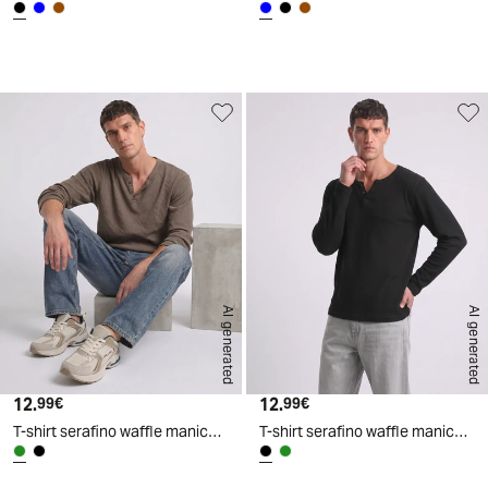
d
A
I
g
e
n
e
r
a
t
e
AI generated
AI generated
12.
Prezzo attuale
12.
Prezzo attuale
99€
99€
T-shirt serafino waffle maniche lunghe - Verde kaki
T-shirt serafino waffle maniche lunghe - Nero