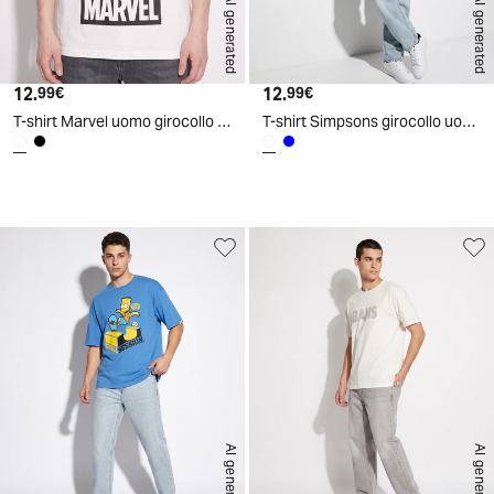
AI generated
AI generated
12.
Prezzo attuale
12.
Prezzo attuale
99€
99€
T-shirt Marvel uomo girocollo boxy fit - Bianco
T-shirt Simpsons girocollo uomo boxy fit - Bianco
d
A
I
g
e
n
e
r
a
t
e
AI generated
AI generated