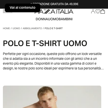
SPEDIZIONE GRATUITA DA 49,99€
Vai al contenuto
Vai al contenuto
DONNA
UOMO
BAMBINI
HOME
/
UOMO
/
ABBIGLIAMENTO
/
POLO E T-SHIRT
POLO E T-SHIRT UOMO
Perfette per ogni occasione, queste polo offrono un look versatile
che si adatta sia a un incontro informale con gli amici che a un
evento più elegante. Disponibili in una vasta gamma di colori e
design, le nostre polo sono ideali per esprimere la tua personalità
unica. Abbinale a jeans per un look rilassato o a pantaloni chino per
un tocco di classe in più. Scopri il piacere di indossare un capo che
unisce comfort e stile in modo impeccabile.