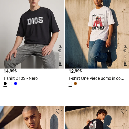
AI generated
AI generated
14.
Prezzo attuale
12.
Prezzo attuale
99€
99€
T shirt D10S - Nero
T-shirt One Piece uomo in cotone boxy fit - Bianco
d
A
I
g
e
n
e
r
a
t
e