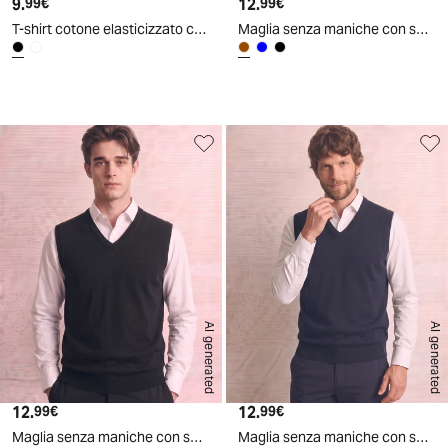
9.
Prezzo attuale
12.
Prezzo attuale
99€
99€
T-shirt cotone elasticizzato con stampa 3D - Nero
Maglia senza maniche con scollo a V - Moro
AI generated
AI generated
12.
Prezzo attuale
12.
Prezzo attuale
99€
99€
Maglia senza maniche con scollo a V - Nero
Maglia senza maniche con scollo a V - Blu