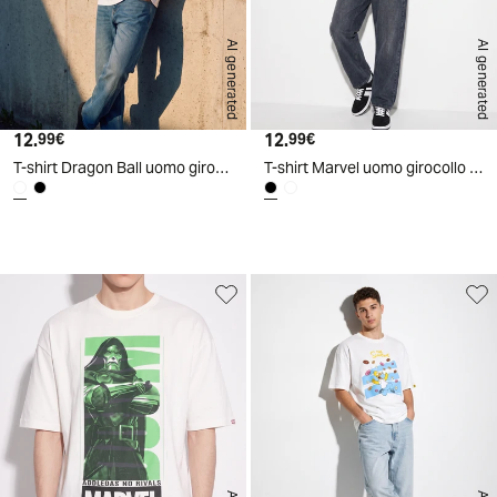
AI generated
AI generated
12.
Prezzo attuale
12.
Prezzo attuale
99€
99€
T-shirt Dragon Ball uomo girocollo boxy fit - Bianco
T-shirt Marvel uomo girocollo boxy fit - Nero
d
A
I
g
e
n
e
r
a
t
e