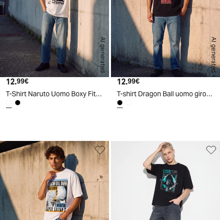
AI generated
AI generated
12.
Prezzo attuale
12.
Prezzo attuale
99€
99€
T-Shirt Naruto Uomo Boxy Fit Cotone - Bianco
T-shirt Dragon Ball uomo girocollo boxy fit - Nero
d
A
I
g
e
n
e
r
a
t
e