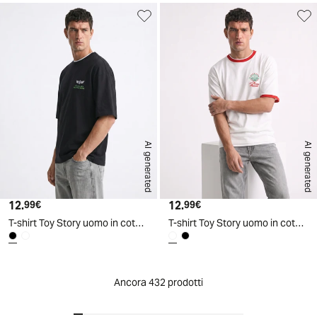
AI generated
AI generated
12.
Prezzo attuale
12.
Prezzo attuale
99€
99€
T-shirt Toy Story uomo in cotone boxy fit - Nero
T-shirt Toy Story uomo in cotone boxy fit - Bianco
Ancora 432 prodotti