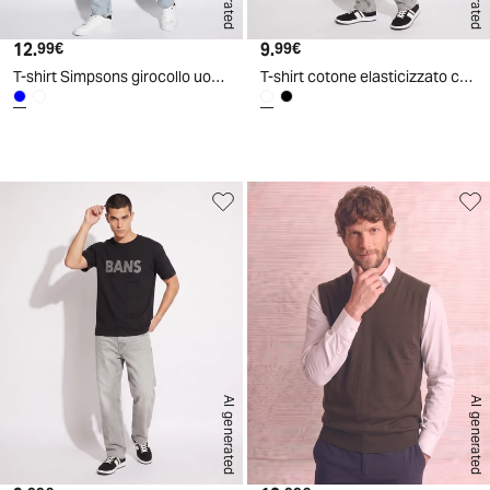
12.
Prezzo attuale
9.
Prezzo attuale
99€
99€
T-shirt Simpsons girocollo uomo boxy fit - Bluette
T-shirt cotone elasticizzato con stampa 3D - Bianco
d
A
I
g
e
n
e
r
a
t
e
AI generated
AI generated