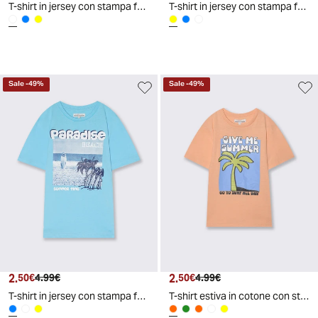
T-shirt in jersey con stampa fotografica - Bianco
T-shirt in jersey con stampa fotografica - Giallo
Sale
-
49
%
Sale
-
49
%
2.
Prezzo attuale
Prezzo originale
2.
Prezzo attuale
Prezzo originale
50€
4.99€
50€
4.99€
T-shirt in jersey con stampa fotografica - Azzurro
T-shirt estiva in cotone con stampa - Pesca