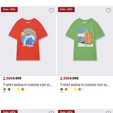
Sale
-
49
%
Sale
-
49
%
2.
Prezzo attuale
Prezzo originale
2.
Prezzo attuale
Prezzo originale
50€
4.99€
50€
4.99€
T-shirt estiva in cotone con stampa - Aragosta
T-shirt estiva in cotone con stampa - Verde prato
Sale
-
49
%
Sale
-
49
%