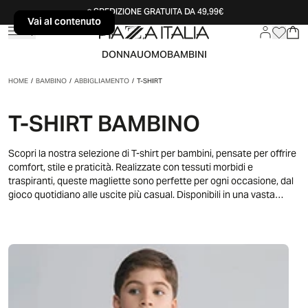
SPEDIZIONE GRATUITA DA 49,99€
Vai al contenuto
Vai al contenuto
DONNA
UOMO
BAMBINI
HOME
/
BAMBINO
/
ABBIGLIAMENTO
/
T-SHIRT
T-SHIRT BAMBINO
Scopri la nostra selezione di T-shirt per bambini, pensate per offrire
comfort, stile e praticità. Realizzate con tessuti morbidi e
traspiranti, queste magliette sono perfette per ogni occasione, dal
gioco quotidiano alle uscite più casual. Disponibili in una vasta
gamma di colori, fantasie e taglie, le nostre T-shirt sono ideali per
accompagnare i più piccoli in tutte le loro avventure. Facili da
abbinare e da indossare, sono l'ideale per bambini che amano
sentirsi liberi e a loro agio in ogni momento della giornata