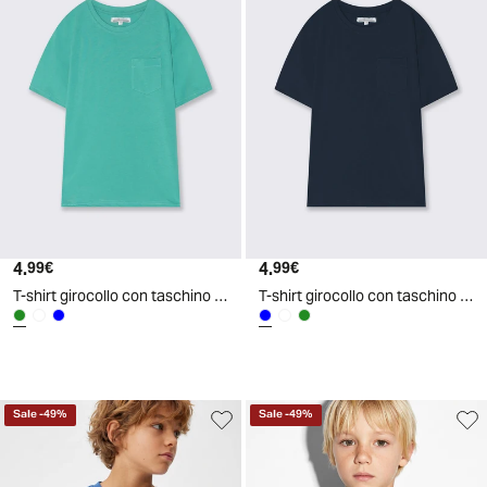
4.
Prezzo attuale
4.
Prezzo attuale
99€
99€
T-shirt girocollo con taschino versatile - Verde
T-shirt girocollo con taschino versatile - Blu
d
A
I
g
e
n
e
r
a
t
e
Sale
-
49
%
Sale
-
49
%