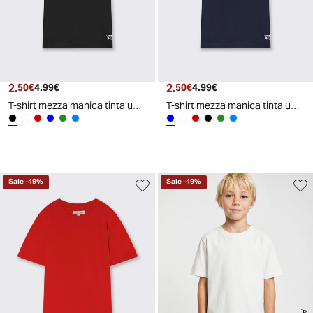
2.
Prezzo attuale
Prezzo originale
2.
Prezzo attuale
Prezzo originale
50€
4.99€
50€
4.99€
T-shirt mezza manica tinta unita con stampa - Nero
T-shirt mezza manica tinta unita con stampa - Blu
Sale
-
49
%
Sale
-
49
%