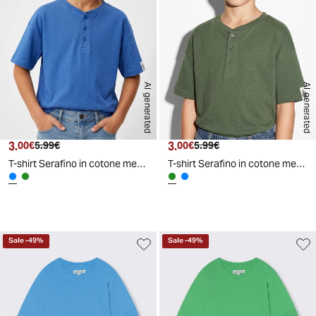
AI generated
AI generated
3.
Prezzo attuale
Prezzo originale
3.
Prezzo attuale
Prezzo originale
00€
5.99€
00€
5.99€
T-shirt Serafino in cotone mezza manica - Azzurro cielo
T-shirt Serafino in cotone mezza manica - Verde salvia
Sale
-
49
%
Sale
-
49
%