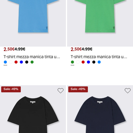
2.
Prezzo attuale
Prezzo originale
2.
Prezzo attuale
Prezzo originale
50€
4.99€
50€
4.99€
T-shirt mezza manica tinta unita con stampa - Azzurro
T-shirt mezza manica tinta unita con stampa - Verde prato
Sale
-
49
%
Sale
-
49
%