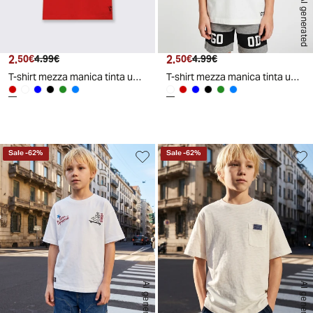
AI generated
2.
Prezzo attuale
Prezzo originale
2.
Prezzo attuale
Prezzo originale
50€
4.99€
50€
4.99€
T-shirt mezza manica tinta unita con stampa - Rosso
T-shirt mezza manica tinta unita con stampa - Bianco
d
A
I
g
e
n
e
r
a
t
e
Sale
-
62
%
Sale
-
62
%
AI generated
AI generated