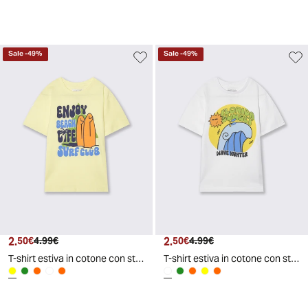
Sale
-
49
%
Sale
-
49
%
2.
Prezzo attuale
Prezzo originale
2.
Prezzo attuale
Prezzo originale
50€
4.99€
50€
4.99€
T-shirt estiva in cotone con stampa - Giallo
T-shirt estiva in cotone con stampa - Bianco