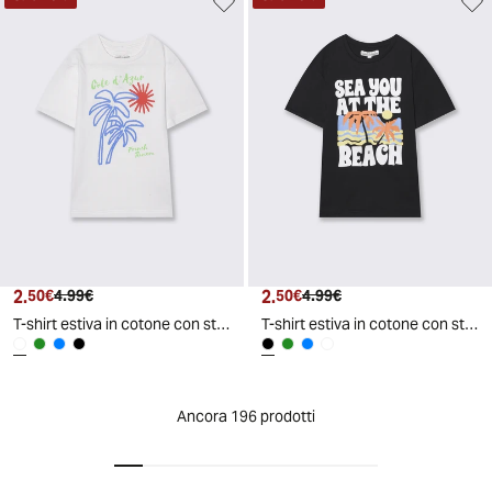
2.
Prezzo attuale
Prezzo originale
2.
Prezzo attuale
Prezzo originale
50€
4.99€
50€
4.99€
T-shirt estiva in cotone con stampa - Bianco
T-shirt estiva in cotone con stampa - Nero
Ancora 196 prodotti