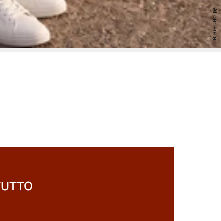
AI generated
S
M
L
XL
XXL
TUTTO