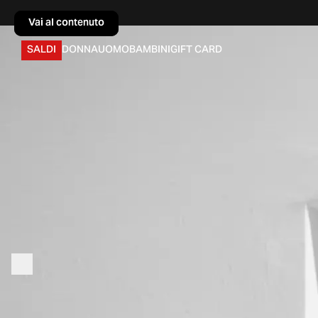
Vai al contenuto
Vai al contenuto
SALDI
DONNA
UOMO
BAMBINI
GIFT CARD