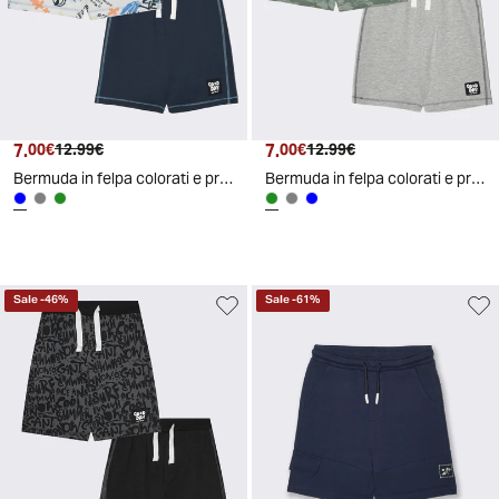
7.
Prezzo attuale
Prezzo originale
7.
Prezzo attuale
Prezzo originale
00€
12.99€
00€
12.99€
Bermuda in felpa colorati e pratici - Blu
Bermuda in felpa colorati e pratici - Verde salvia
Sale
-
46
%
Sale
-
61
%