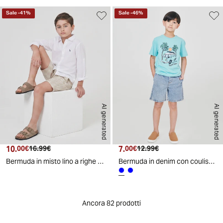
Sale
-
41
%
Sale
-
46
%
AI generated
AI generated
10.
Prezzo attuale
Prezzo originale
7.
Prezzo attuale
Prezzo originale
00€
16.99€
00€
12.99€
Bermuda in misto lino a righe casual - Righe
Bermuda in denim con coulisse e lacci - Denim chiaro
Ancora 82 prodotti