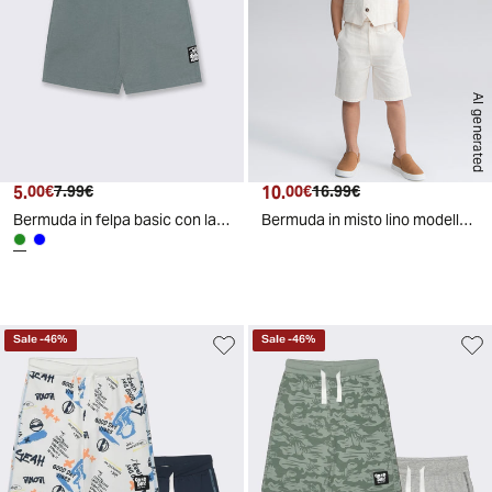
AI generated
5.
Prezzo attuale
Prezzo originale
10.
Prezzo attuale
Prezzo originale
00€
7.99€
00€
16.99€
Bermuda in felpa basic con lacci regolabili - Verde salvia
Bermuda in misto lino modello chino - Beige
Sale
-
46
%
Sale
-
46
%