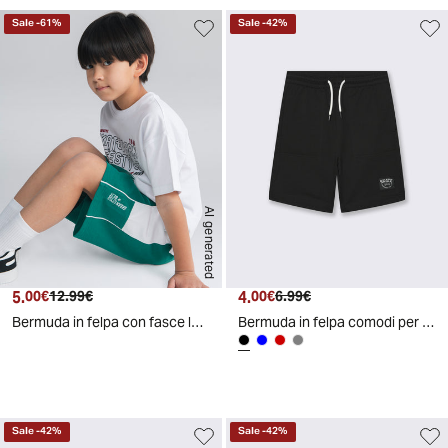
Sale
-
61
%
Sale
-
42
%
AI generated
5.
Prezzo attuale
Prezzo originale
4.
Prezzo attuale
Prezzo originale
00€
12.99€
00€
6.99€
Bermuda in felpa con fasce laterali - Verde
Bermuda in felpa comodi per il tempo libero - Nero
Sale
-
42
%
Sale
-
42
%