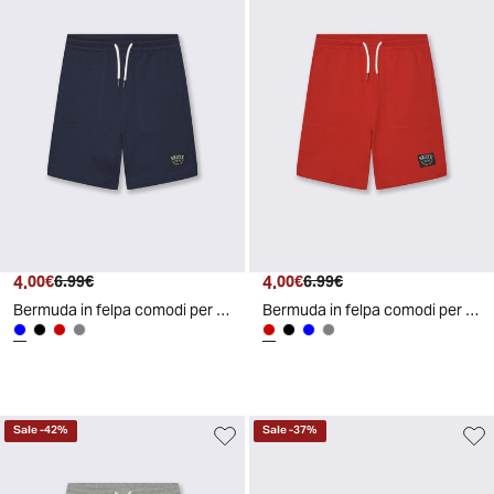
4.
Prezzo attuale
Prezzo originale
4.
Prezzo attuale
Prezzo originale
00€
6.99€
00€
6.99€
Bermuda in felpa comodi per il tempo libero - Blu
Bermuda in felpa comodi per il tempo libero - Rosso
Sale
-
42
%
Sale
-
37
%