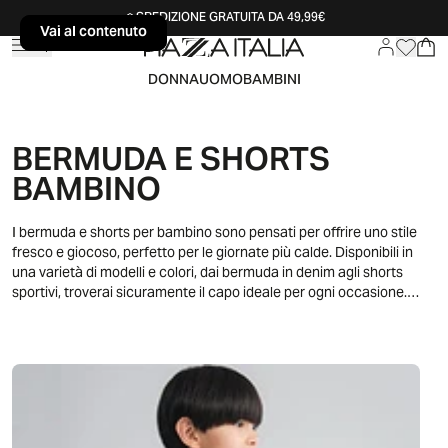
SPEDIZIONE GRATUITA DA 49,99€
Vai al contenuto
Vai al contenuto
DONNA
UOMO
BAMBINI
BERMUDA E SHORTS
BAMBINO
I bermuda e shorts per bambino sono pensati per offrire uno stile
fresco e giocoso, perfetto per le giornate più calde. Disponibili in
una varietà di modelli e colori, dai bermuda in denim agli shorts
sportivi, troverai sicuramente il capo ideale per ogni occasione.
Abbinali a t-shirt, top o camicie per un look estivo e alla moda.