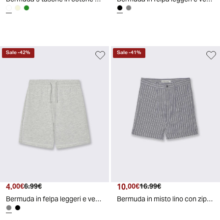
Sale
-
42
%
Sale
-
41
%
4.
Prezzo attuale
Prezzo originale
10.
Prezzo attuale
Prezzo originale
00€
6.99€
00€
16.99€
Bermuda in felpa leggeri e versatili - Grigio mel.
Bermuda in misto lino con zip e tasche - Righe