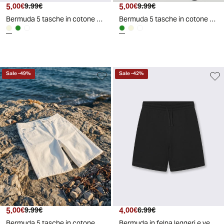
5.
Prezzo attuale
Prezzo originale
5.
Prezzo attuale
Prezzo originale
00€
9.99€
00€
9.99€
Bermuda 5 tasche in cotone per ogni stile - Beige
Bermuda 5 tasche in cotone per ogni stile - Verde salvia
Sale
-
49
%
Sale
-
42
%
AI generated
5.
Prezzo attuale
Prezzo originale
4.
Prezzo attuale
Prezzo originale
00€
9.99€
00€
6.99€
Bermuda 5 tasche in cotone per ogni stile - Bianco
Bermuda in felpa leggeri e versatili - Nero