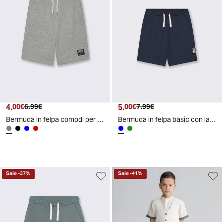
4.
Prezzo attuale
Prezzo originale
5.
Prezzo attuale
Prezzo originale
00€
6.99€
00€
7.99€
Bermuda in felpa comodi per il tempo libero - Grigio
Bermuda in felpa basic con lacci regolabili - Blu
Sale
-
37
%
Sale
-
41
%