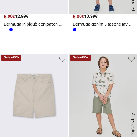
5.
Prezzo attuale
Prezzo originale
5.
Prezzo attuale
Prezzo originale
00€
12.99€
00€
10.99€
Bermuda in piquè con patch stiloso - Bianco
Bermuda denim 5 tasche lavaggio marble - Denim chiaro
Sale
-
49
%
Sale
-
49
%
AI generated