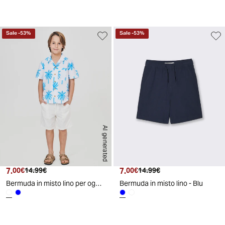
Sale
-
53
%
Sale
-
53
%
AI generated
7.
Prezzo attuale
Prezzo originale
7.
Prezzo attuale
Prezzo originale
00€
14.99€
00€
14.99€
Bermuda in misto lino per ogni occasione - Crema
Bermuda in misto lino - Blu