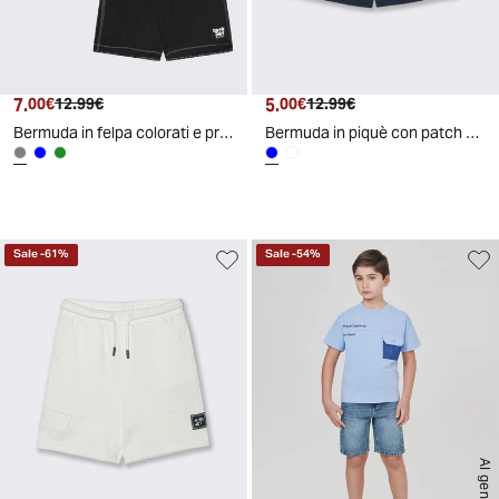
7.
Prezzo attuale
Prezzo originale
5.
Prezzo attuale
Prezzo originale
00€
12.99€
00€
12.99€
Bermuda in felpa colorati e pratici - Grigio
Bermuda in piquè con patch stiloso - Blu
Sale
-
61
%
Sale
-
54
%
AI generated