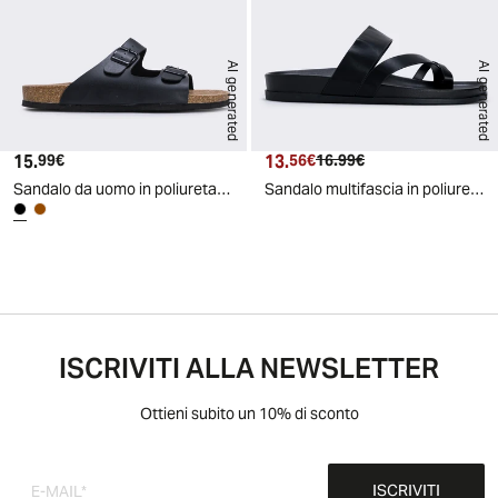
AI generated
AI generated
15.
Prezzo attuale
13.
Prezzo attuale
Prezzo originale
99€
56€
16.99€
Sandalo da uomo in poliuretano con fasce - Nero
Sandalo multifascia in poliuretano uomo - Nero
ISCRIVITI ALLA NEWSLETTER
Ottieni subito un 10% di sconto
ISCRIVITI