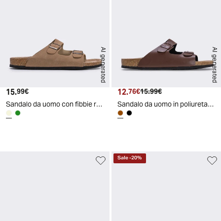
AI generated
AI generated
15.
Prezzo attuale
12.
Prezzo attuale
Prezzo originale
99€
76€
15.99€
Sandalo da uomo con fibbie regolabili - Beige
Sandalo da uomo in poliuretano con fasce - Marrone
d
A
I
g
e
n
e
r
a
t
e
Sale
-
20
%