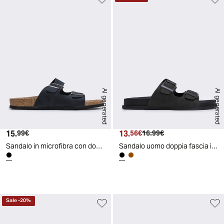
AI generated
AI generated
15.
Prezzo attuale
13.
Prezzo attuale
Prezzo originale
99€
56€
16.99€
Sandalo in microfibra con doppia fascetta - Nero
Sandalo uomo doppia fascia in poliuretano - Nero
d
A
I
g
e
n
e
r
a
t
e
Sale
-
20
%