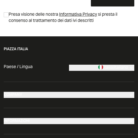
Presa visione delle nostra
Informativa Privacy
si presta il
consenso al trattamento dei dati ivi descritti
PIAZZA ITALIA
Paese / Lingua
Italia
|
Italiano
COMPANY
I nostri negozi
Azienda
INFORMAZIONI
News
Effettua il tuo reso