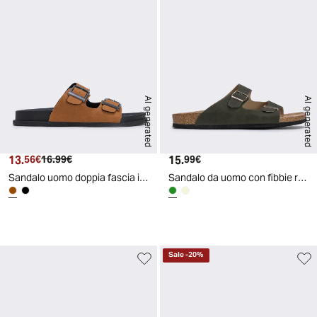
AI generated
AI generated
13.
Prezzo attuale
Prezzo originale
15.
Prezzo attuale
56€
16.99€
99€
Sandalo uomo doppia fascia in poliuretano - Marrone
Sandalo da uomo con fibbie regolabili - Verde
d
A
I
g
e
n
e
r
a
t
e
Sale
-
20
%