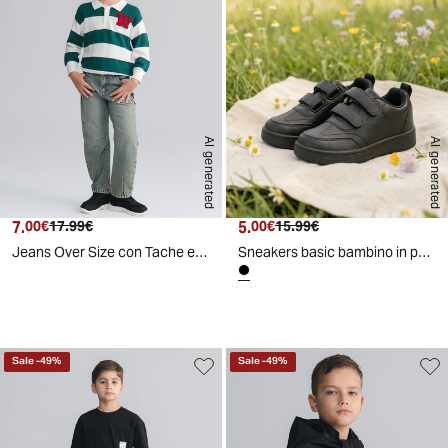
AI generated
AI generated
7.
Prezzo attuale
Prezzo originale
5.
Prezzo attuale
Prezzo originale
00€
17.99€
00€
15.99€
Jeans Over Size con Tache e Vita Regolabile - Denim
Sneakers basic bambino in poliuretano - Nero
Sale
-
49
%
Sale
-
49
%