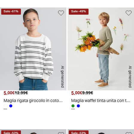
Sale
-
61
%
Sale
-
49
%
AI generated
AI generated
5.
Prezzo attuale
Prezzo originale
5.
Prezzo attuale
Prezzo originale
00€
12.99€
00€
9.99€
Maglia rigata girocollo in cotone comoda - Bianco latte
Maglia waffel tinta unita con tascone - Verde salvia
Sale
-
53
%
Sale
-
53
%