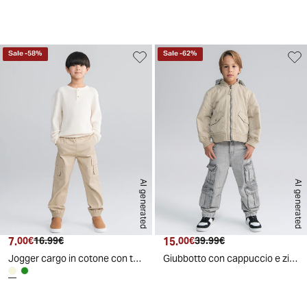
Sale
-
58
%
Sale
-
62
%
AI generated
AI generated
7.
Prezzo attuale
Prezzo originale
15.
Prezzo attuale
Prezzo originale
00€
16.99€
00€
39.99€
Jogger cargo in cotone con tasconi - Beige
Giubbotto con cappuccio e zip frontale - Beige