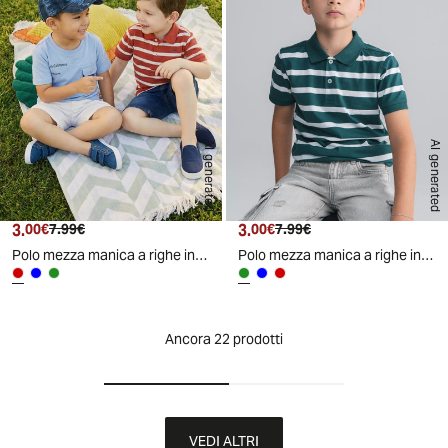
AI generated
AI generated
3.
Prezzo attuale
Prezzo originale
3.
Prezzo attuale
Prezzo originale
00€
7.99€
00€
7.99€
Polo mezza manica a righe in cotone - Rosso
Polo mezza manica a righe in cotone - Verde
Ancora 22 prodotti
VEDI ALTRI