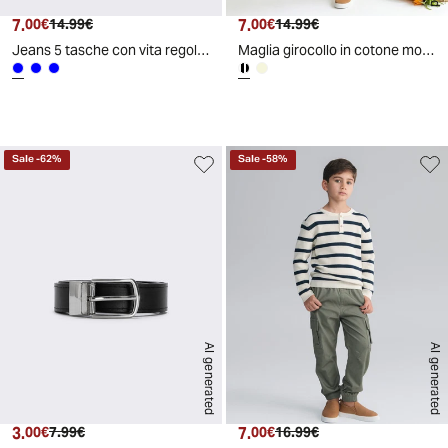
7.
Prezzo attuale
Prezzo originale
7.
Prezzo attuale
Prezzo originale
00€
14.99€
00€
14.99€
Jeans 5 tasche con vita regolabile - DENIM SCURO
Maglia girocollo in cotone morbido e moderno - Righe
d
A
I
g
e
n
e
r
a
t
e
Sale
-
62
%
Sale
-
58
%
AI generated
AI generated
3.
Prezzo attuale
Prezzo originale
7.
Prezzo attuale
Prezzo originale
00€
7.99€
00€
16.99€