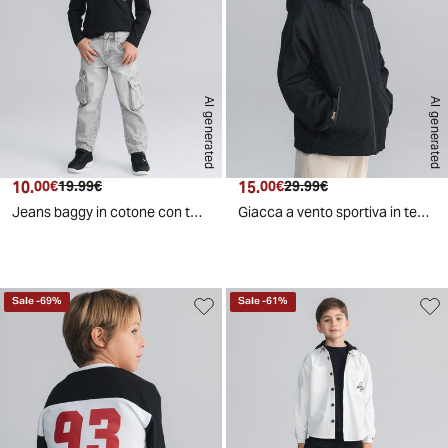
AI generated
AI generated
10.
Prezzo attuale
Prezzo originale
15.
Prezzo attuale
Prezzo originale
00€
19.99€
00€
29.99€
Jeans baggy in cotone con tache e vita elastica - Grigio
Giacca a vento sportiva in tessuto tecnico - Nero
Sale
-
69
%
Sale
-
61
%