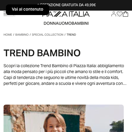
SPEDIZIONE GRATUITA DA 49,99€
Vai al contenuto
Vai al contenuto
DONNA
UOMO
BAMBINI
HOME
/
BAMBINO
/
SPECIAL COLLECTION
/
TREND
TREND BAMBINO
Scopri la collezione Trend Bambino di Piazza Italia: abbigliamento
alla moda pensato per i più piccoli che amano lo stile e il comfort.
Capi di tendenza che seguono le ultime novità della moda kids,
perfetti per giocare, andare a scuola e vivere ogni avventura con
energia e personalità. La collezione Trend Bambino si distingue per
palette vivaci e contemporanee: dai toni neutri versatili ai colori
accesi che piacciono ai bambini. Stampe divertenti con personaggi,
grafiche urban, motivi geometrici e dettagli che catturano
l'attenzione