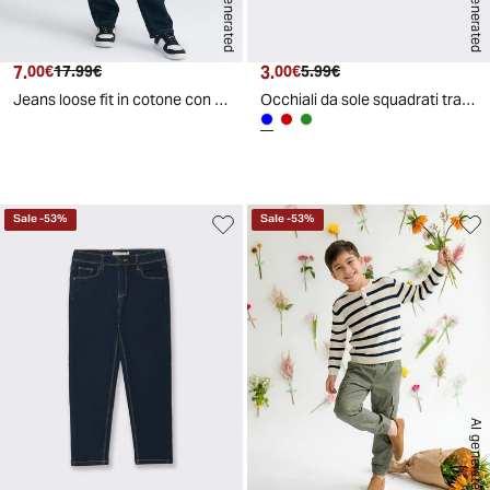
AI generated
AI generated
7.
Prezzo attuale
Prezzo originale
3.
Prezzo attuale
Prezzo originale
00€
17.99€
00€
5.99€
Jeans loose fit in cotone con etichetta - Denim
Occhiali da sole squadrati trasparenti - Blu navy
Sale
-
53
%
Sale
-
53
%
AI generated