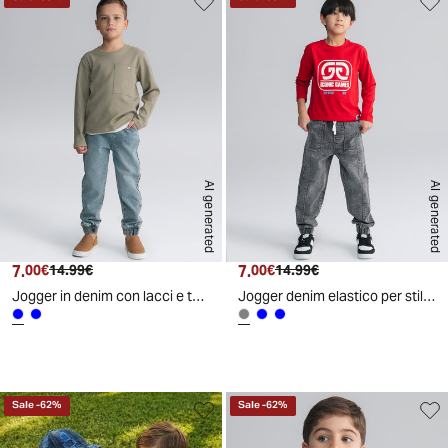
AI generated
AI generated
7.
Prezzo attuale
Prezzo originale
7.
Prezzo attuale
Prezzo originale
00€
14.99€
00€
14.99€
Jogger in denim con lacci e tasche - Denim chiaro
Jogger denim elastico per stile casual - Grigio
Sale
-
62
%
Sale
-
62
%