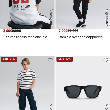
AI generated
AI generated
3.
Prezzo attuale
Prezzo originale
7.
Prezzo attuale
Prezzo originale
00€
9.99€
00€
17.99€
T-shirt girocollo maniche in contrasto - Bianco
Camicia over con cappuccio staccabile - Denim
Sale
-
61
%
Sale
-
49
%