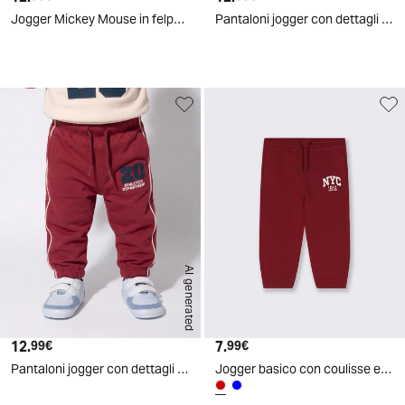
Jogger Mickey Mouse in felpa sportiva - Grigio piombo
Pantaloni jogger con dettagli a contrasto - Grigio mel.
AI generated
12.
Prezzo attuale
7.
Prezzo attuale
99€
99€
Pantaloni jogger con dettagli - Bordeaux
Jogger basico con coulisse e stampa - Bordeaux