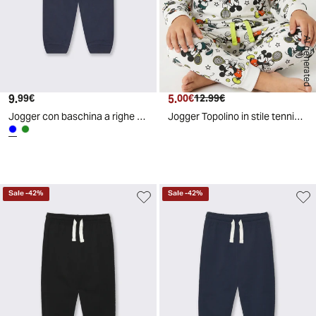
AI generated
9.
Prezzo attuale
5.
Prezzo attuale
Prezzo originale
99€
00€
12.99€
Jogger con baschina a righe e coulisse - Blu
Jogger Topolino in stile tennis casual - Fantasia
Sale
-
42
%
Sale
-
42
%