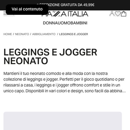
SPEDIZIONE GRATUITA DA 49,99€
Vai al contenuto
Vai al contenuto
DONNA
UOMO
BAMBINI
HOME
/
NEONATO
/
ABBIGLIAMENTO
/
LEGGINGS E JOGGER
LEGGINGS E JOGGER
NEONATO
Mantieni il tuo neonato comodo e alla moda con la nostra
collezione di leggings e jogger. Perfetti per il gioco quotidiano o per
rilassarsi a casa, i leggings e i jogger offrono comfort e stile in un
unico capo. Disponibili in vari colori e design, sono facili da abbinare
con T-shirt, felpe o maglieria.