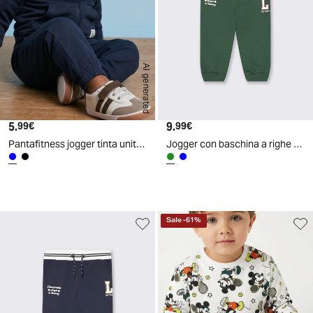
AI generated
5.
Prezzo attuale
9.
Prezzo attuale
99€
99€
Pantafitness jogger tinta unita basico - Blu
Jogger con baschina a righe e coulisse - Verde abete
Sale
-
61
%