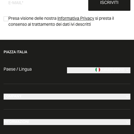
ISCRIVITI
Presa visione delle nostra
Informativa Privacy
si presta il
consenso al trattamento dei dati ivi descritti
PIAZZA ITALIA
Paese / Lingua
Italia
|
Italiano
COMPANY
I nostri negozi
Azienda
INFORMAZIONI
News