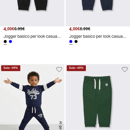
4.
Prezzo attuale
Prezzo originale
4.
Prezzo attuale
Prezzo originale
00€
6.99€
00€
6.99€
Jogger basico per look casual e sportivi - Nero
Jogger basico per look casual e sportivi - Blu
Sale
-
49
%
Sale
-
49
%