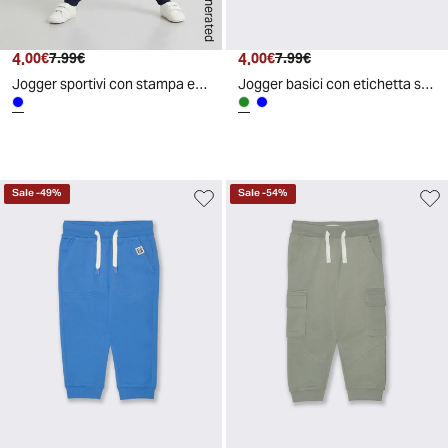
AI generated
4.
Prezzo attuale
Prezzo originale
4.
Prezzo attuale
Prezzo originale
00€
7.99€
00€
7.99€
Jogger sportivi con stampa e costina - Blu
Jogger basici con etichetta sportiva - Verde abete
Sale
-
49
%
Sale
-
54
%