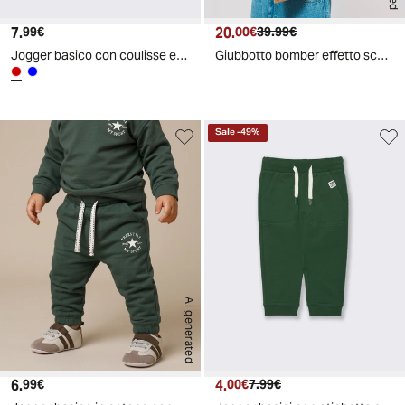
7.
Prezzo attuale
20.
Prezzo attuale
Prezzo originale
99€
00€
39.99€
Jogger basico con coulisse e stampa - Bordeaux
Giubbotto bomber effetto scamosciato - Cammello
Sale
-
49
%
AI generated
6.
Prezzo attuale
4.
Prezzo attuale
Prezzo originale
99€
00€
7.99€