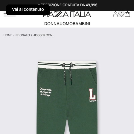
SPEDIZIONE GRATUITA DA 49,99€
Vai al contenuto
Vai al contenuto
DONNA
UOMO
BAMBINI
HOME
/
NEONATO
/
JOGGER CON...