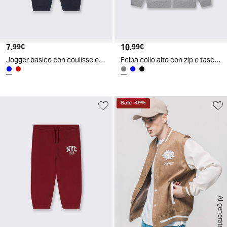
7.
Prezzo attuale
10.
Prezzo attuale
99€
99€
Jogger basico con coulisse e stampa - Blu
Felpa collo alto con zip e tascone - Grigio mel.
Sale
-
49
%
AI generated