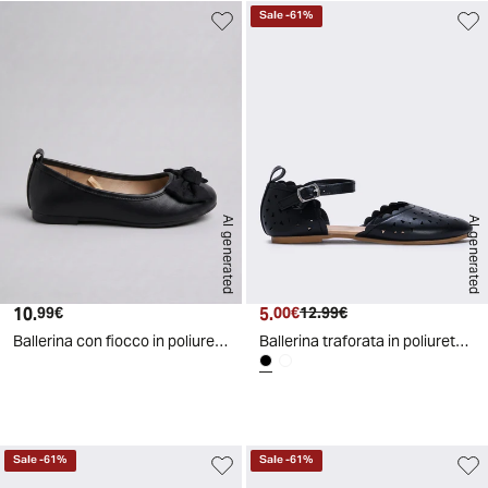
Sale
-
61
%
AI generated
AI generated
10.
Prezzo attuale
5.
Prezzo attuale
Prezzo originale
99€
00€
12.99€
Ballerina con fiocco in poliuretano nero - Nero
Ballerina traforata in poliuretano - Nero
d
A
I
g
e
n
e
r
a
t
e
Sale
-
61
%
Sale
-
61
%