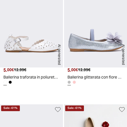
AI generated
AI generated
5.
Prezzo attuale
Prezzo originale
5.
Prezzo attuale
Prezzo originale
00€
12.99€
00€
12.99€
Ballerina traforata in poliuretano - Bianco panna
Ballerina glitterata con fiore colorato - Argento
d
A
I
g
e
n
e
r
a
t
e
Sale
-
61
%
Sale
-
61
%