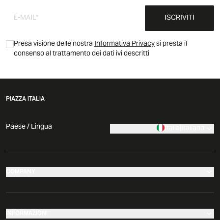
ISCRIVITI
Presa visione delle nostra
Informativa Privacy
si presta il
consenso al trattamento dei dati ivi descritti
PIAZZA ITALIA
Paese / Lingua
Italia
|
Italiano
COMPANY
I nostri negozi
Azienda
INFORMAZIONI