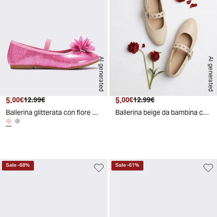
AI generated
AI generated
5.
Prezzo attuale
Prezzo originale
5.
Prezzo attuale
Prezzo originale
00€
12.99€
00€
12.99€
Ballerina glitterata con fiore colorato - Rosa
Ballerina beige da bambina con cinturino - Beige
d
A
I
g
e
n
e
r
a
t
e
Sale
-
68
%
Sale
-
61
%