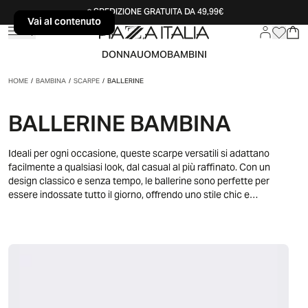
SPEDIZIONE GRATUITA DA 49,99€
Vai al contenuto
Vai al contenuto
DONNA
UOMO
BAMBINI
HOME
/
BAMBINA
/
SCARPE
/
BALLERINE
BALLERINE BAMBINA
Ideali per ogni occasione, queste scarpe versatili si adattano
facilmente a qualsiasi look, dal casual al più raffinato. Con un
design classico e senza tempo, le ballerine sono perfette per
essere indossate tutto il giorno, offrendo uno stile chic e
confortevole. Disponibili in una vasta gamma di colori e modelli,
dalle ballerine con fiocco a quelle con dettagli scintillanti, troverai
sicuramente il paio che rispecchia il gusto della tua bambina.
Abbinale a un abito leggero per un look romantico o a un paio di
jeans per un outfit casual ma curato.