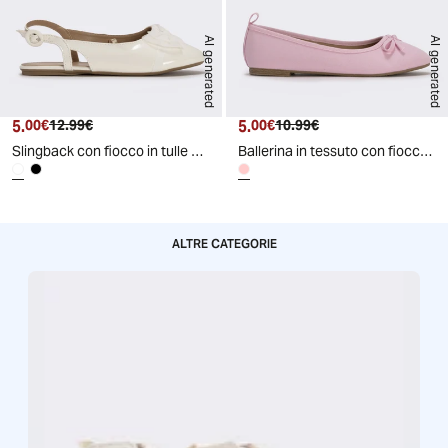
AI generated
AI generated
5.
Prezzo attuale
Prezzo originale
5.
Prezzo attuale
Prezzo originale
00€
12.99€
00€
10.99€
Slingback con fiocco in tulle da bambina. - Bianco panna
Ballerina in tessuto con fiocco colorato - Rosa
ALTRE CATEGORIE