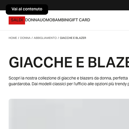
Vai al contenuto
Vai al contenuto
SALDI
DONNA
UOMO
BAMBINI
GIFT CARD
HOME
/
DONNA
/
ABBIGLIAMENTO
/
GIACCHE E BLAZER
GIACCHE E BLA
Scopri la nostra collezione di giacche e blazers da donna, perfetta
guardaroba. Dai modelli classici per l'ufficio alle opzioni più trendy pe
nostra selezione e trova la giacca o il blazer ideale per esprimere l