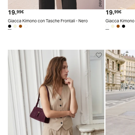
S
M
L
XL
19.
19.
Prezzo attuale
Prezzo
99€
99€
Giacca Kimono con Tasche Frontali - Nero
Giacca Kimono c