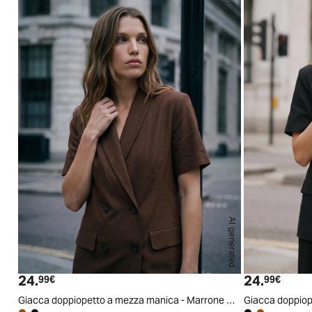
AI generated
S
M
L
XL
24.
24.
Prezzo attuale
Prezzo
99€
99€
Giacca doppiopetto a mezza manica - Marrone cioccolato
Giacca doppiop