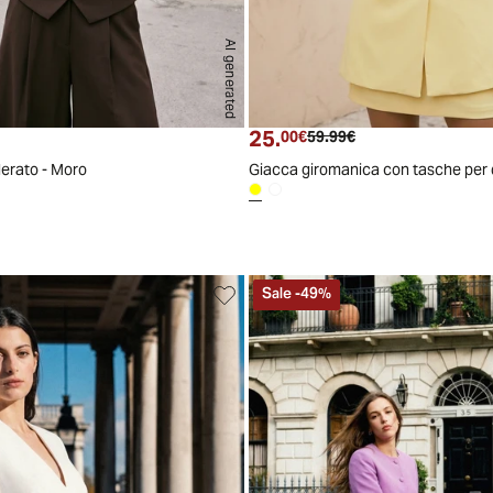
AI generated
S
M
L
XL
25.
 attuale
Prezzo attuale
Prezzo originale
00€
59.99€
derato - Moro
Giacca giromanica con tasche per d
Sale
-
49
%