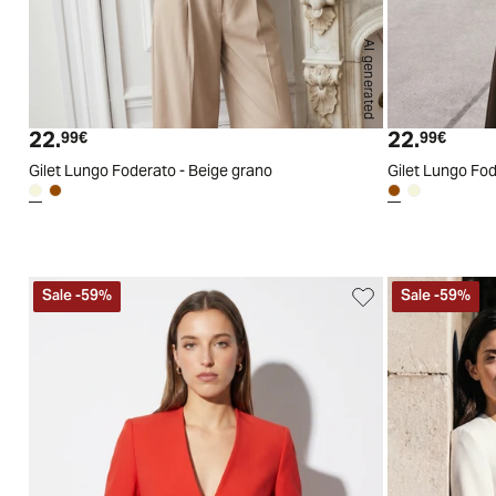
AI generated
S
M
L
XL
22.
22.
Prezzo attuale
Prezzo
99€
99€
Gilet Lungo Foderato - Beige grano
Gilet Lungo Fo
Sale
-
59
%
Sale
-
59
%