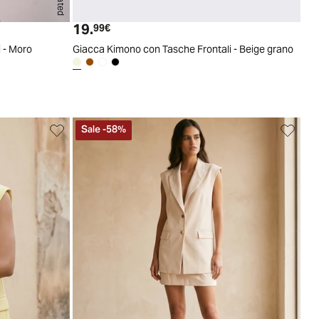
S
M
L
XL
S
M
L
XL
19.
Prezzo attuale
99€
 - Moro
Giacca Kimono con Tasche Frontali - Beige grano
Sale
-
58
%