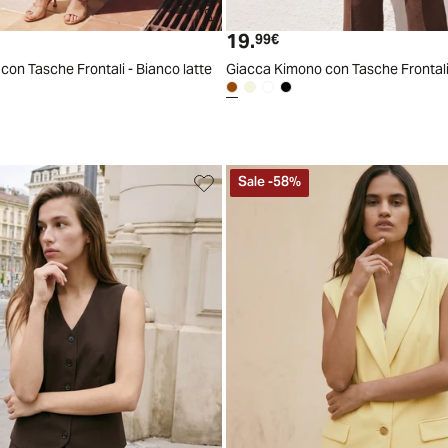
S
M
L
XL
19.
 attuale
Prezzo attuale
99€
on Tasche Frontali - Bianco latte
Giacca Kimono con Tasche Frontali
Sale
-
58
%