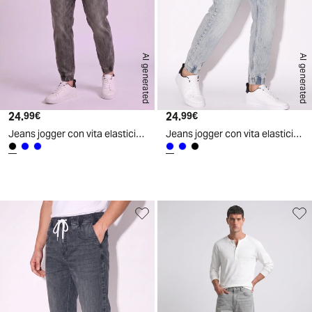
AI generated
AI generated
24.
Prezzo attuale
24.
Prezzo attuale
99€
99€
Jeans jogger con vita elasticizzata - Nero
Jeans jogger con vita elasticizzata - Denim chiaro
d
A
I
g
e
n
e
r
a
t
e