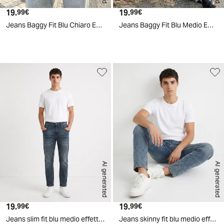
19.
Prezzo attuale
19.
Prezzo attuale
99€
99€
Jeans Baggy Fit Blu Chiaro Effetto Slavato - Denim
Jeans Baggy Fit Blu Medio Effetto Slavato - Denim
d
A
I
g
e
n
e
r
a
t
e
AI generated
AI generated
19.
Prezzo attuale
19.
Prezzo attuale
99€
99€
Jeans slim fit blu medio effetto slavato - Denim
Jeans skinny fit blu medio effetto slavato - Denim