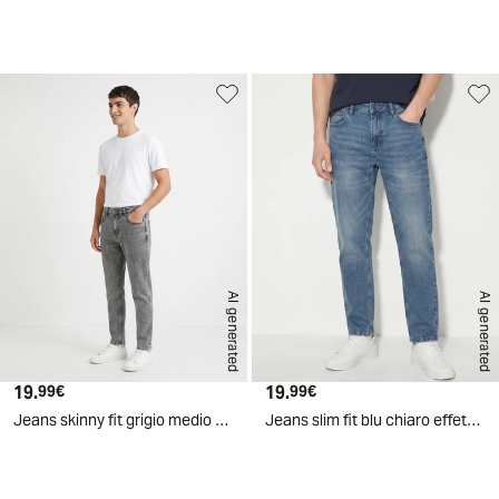
d
A
I
g
e
n
e
r
a
t
e
AI generated
AI generated
19.
Prezzo attuale
19.
Prezzo attuale
99€
99€
Jeans skinny fit grigio medio effetto slavato - Grigio
Jeans slim fit blu chiaro effetto slavato - Denim chiaro