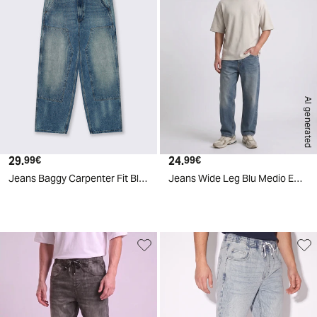
AI generated
29.
Prezzo attuale
24.
Prezzo attuale
99€
99€
Jeans Baggy Carpenter Fit Blu Medio - Denim
Jeans Wide Leg Blu Medio Effetto Slavato - Denim
d
A
I
g
e
n
e
r
a
t
e