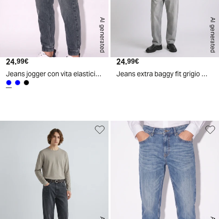
AI generated
AI generated
24.
Prezzo attuale
24.
Prezzo attuale
99€
99€
Jeans jogger con vita elasticizzata - Denim
Jeans extra baggy fit grigio medio - Grigio
d
A
I
g
e
n
e
r
a
t
e