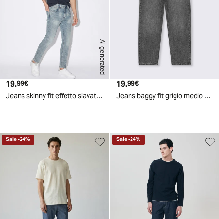
AI generated
19.
Prezzo attuale
19.
Prezzo attuale
99€
99€
Jeans skinny fit effetto slavato blu chiaro - Denim chiaro
Jeans baggy fit grigio medio slavato - Grigio
Sale
-
24
%
Sale
-
24
%