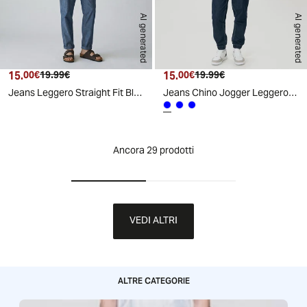
AI generated
AI generated
15.
Prezzo attuale
Prezzo originale
15.
Prezzo attuale
Prezzo originale
00€
19.99€
00€
19.99€
Jeans Leggero Straight Fit Blu Medio - Denim
Jeans Chino Jogger Leggero e Slavato - DENIM SCURO
Ancora 29 prodotti
VEDI ALTRI
ALTRE CATEGORIE