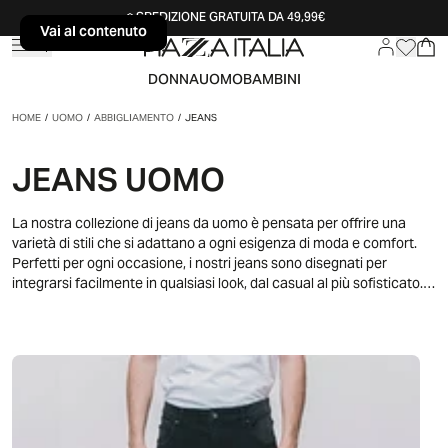
SPEDIZIONE GRATUITA DA 49,99€
Vai al contenuto
Vai al contenuto
DONNA
UOMO
BAMBINI
HOME
/
UOMO
/
ABBIGLIAMENTO
/
JEANS
JEANS UOMO
La nostra collezione di jeans da uomo è pensata per offrire una
varietà di stili che si adattano a ogni esigenza di moda e comfort.
Perfetti per ogni occasione, i nostri jeans sono disegnati per
integrarsi facilmente in qualsiasi look, dal casual al più sofisticato.
Tra i modelli disponibili: i jeans slim fit seguono la linea del corpo,
offrendo un aspetto moderno e aderente, mentre i jeans regular fit
rappresentano un classico intramontabile con una vestibilità
comoda e rilassata. Per chi cerca un look più audace, i jeans skinny
fit, con la loro vestibilità stretta lungo tutta la gamba, aggiungono
un tocco di modernità e stile. I jeans bootcut, con la loro leggera
svasatura alla caviglia, sono ideali per essere indossati con stivali,
offrendo un equilibrio tra comfort e moda. I jeans tapered fit, con