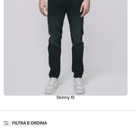
una vestibilità più ampia sulla coscia che si restringe verso il fondo,
combinano comfort e stile per un look dinamico. Infine, i jeans
relaxed fit offrono il massimo del comfort con una vestibilità ampia
e rilassata, perfetti per le giornate più informali. Disponibili in una
vasta gamma di lavaggi e colori, i nostri jeans permettono di
esprimere il tuo stile. Puoi abbinarli a una t-shirt per un look casual o
a una camicia per un outfit più raffinato. Scopri la nostra collezione
e trova il modello perfetto per ogni occasione.
Skinny fit
FILTRA E ORDINA