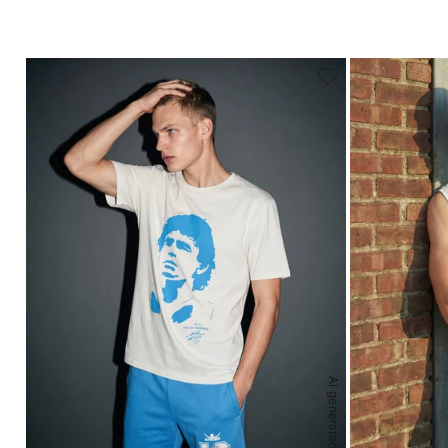
AI generated
S
M
L
XL
XXL