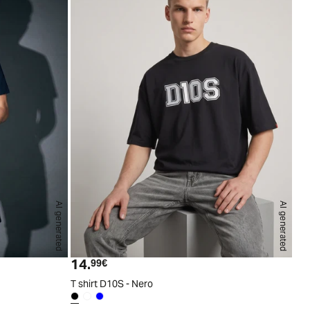
AI generated
AI generated
S
M
L
XL
XXL
S
M
L
XL
XXL
14.
Prezzo attuale
99€
T shirt D10S - Nero