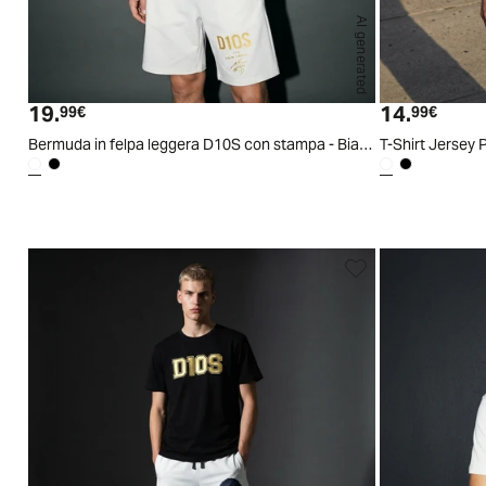
AI generated
S
M
L
XL
XXL
19.
14.
Prezzo attuale
Prezzo
99€
99€
Bermuda in felpa leggera D10S con stampa - Bianco
T-Shirt Jersey 