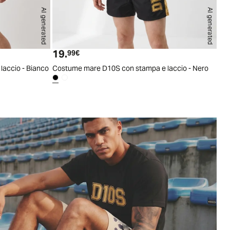
AI generated
AI generated
S
M
L
XL
XXL
S
M
L
XL
XXL
19.
Prezzo attuale
99€
accio - Bianco
Costume mare D10S con stampa e laccio - Nero