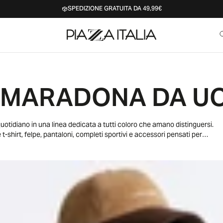
SPEDIZIONE GRATUITA DA 49,99€
 MARADONA DA U
otidiano in una linea dedicata a tutti coloro che amano distinguersi.
hirt, felpe, pantaloni, completi sportivi e accessori pensati per
ino si caratterizza per grafiche iconiche, loghi riconoscibili e
ssionati di sport.