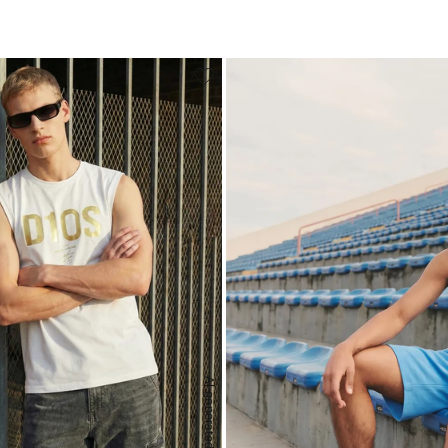
AI generated
S
M
L
XL
XXL