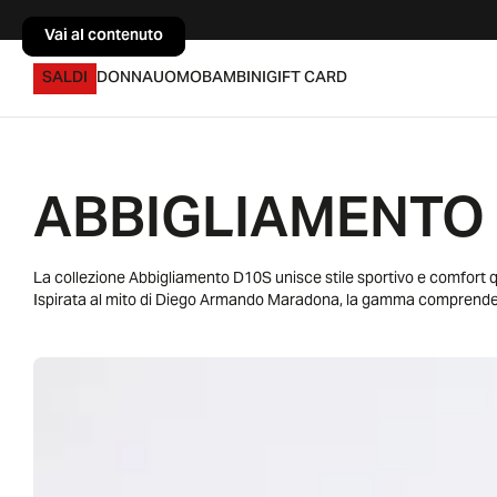
Vai al contenuto
Vai al contenuto
SALDI
DONNA
UOMO
BAMBINI
GIFT CARD
ABBIGLIAMENTO
La collezione Abbigliamento D10S unisce stile sportivo e comfort qu
Ispirata al mito di Diego Armando Maradona, la gamma comprende t-s
accompagnare ogni momento libero. Ogni capo della linea D10S Bamb
dettagli dal forte richiamo calcistico, ideali per giovani tifosi e appa