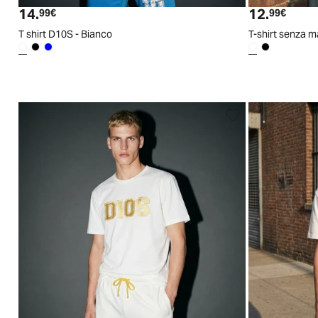
14.
12.
Prezzo attuale
Prezzo
99€
99€
T shirt D10S - Bianco
T-shirt senza 