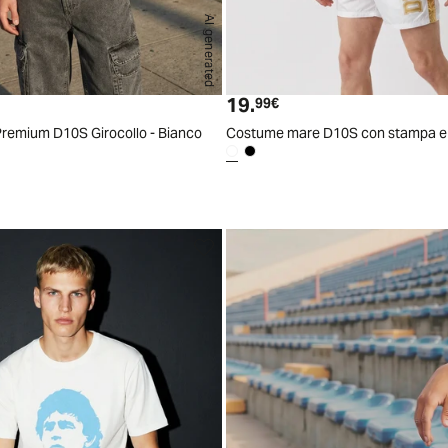
AI generated
S
M
L
XL
XXL
19.
 attuale
Prezzo attuale
99€
Premium D10S Girocollo - Bianco
Costume mare D10S con stampa e l