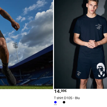
14.
Prezzo attuale
99€
T shirt D10S - Blu