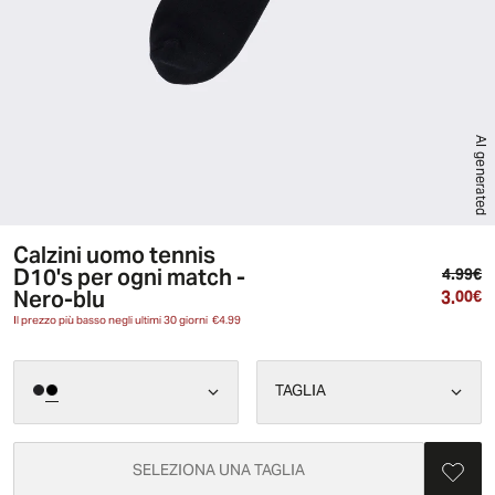
AI generated
Calzini uomo tennis
D10's per ogni match -
Pr
4.99€
Nero-blu
3.
Pr
00€
Il prezzo più basso negli ultimi 30 giorni
€4.99
TAGLIA
SELEZIONA UNA TAGLIA