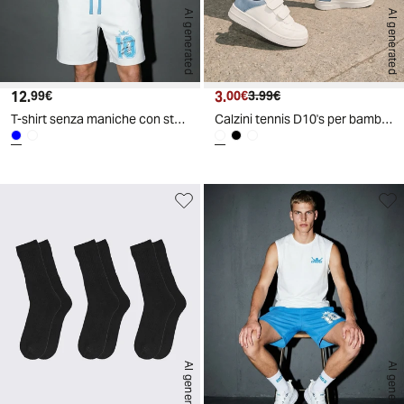
AI generated
AI generated
12.
Prezzo attuale
3.
Prezzo attuale
Prezzo originale
99€
00€
3.99€
T-shirt senza maniche con stampa D10S - Bluette
Calzini tennis D10's per bambini - Bianco-blu
AI generated
AI generated