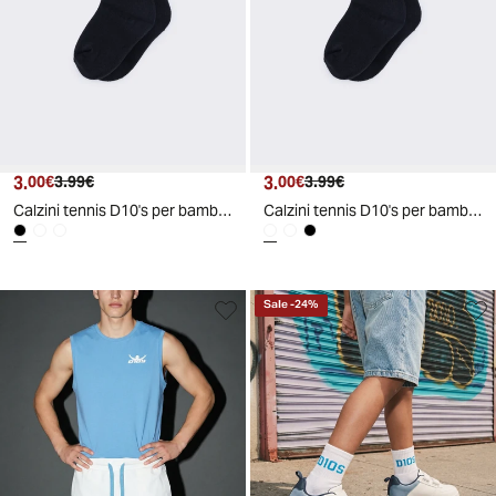
3.
Prezzo attuale
Prezzo originale
3.
Prezzo attuale
Prezzo originale
00€
3.99€
00€
3.99€
Calzini tennis D10's per bambini - Nero-blu
Calzini tennis D10's per bambini - Nero giallo
Sale
-
24
%