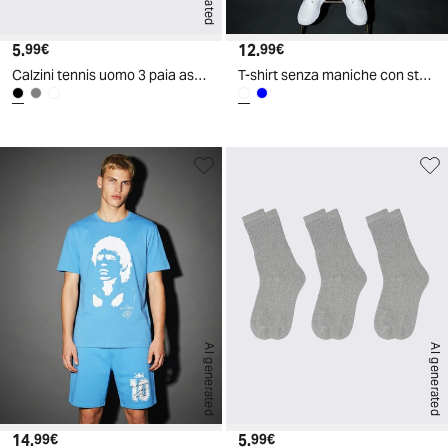
5.
Prezzo attuale
12.
Prezzo attuale
99€
99€
Calzini tennis uomo 3 paia assortiti - Nero
T-shirt senza maniche con stampa D10S - Bianco
AI generated
AI generated
14.
Prezzo attuale
5.
Prezzo attuale
99€
99€