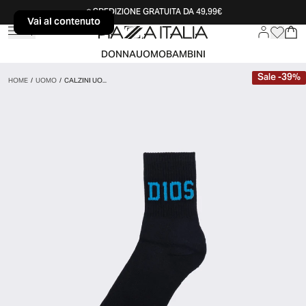
SPEDIZIONE GRATUITA DA 49,99€
Vai al contenuto
Vai al contenuto
DONNA
UOMO
BAMBINI
Sale
-
39
%
HOME
/
UOMO
/
CALZINI UO...