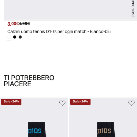
AI generated
3.
Prezzo attuale
Prezzo originale
00€
4.99€
Calzini uomo tennis D10's per ogni match - Bianco-blu
TI POTREBBERO
PIACERE
Sale
-
24
%
Sale
-
24
%