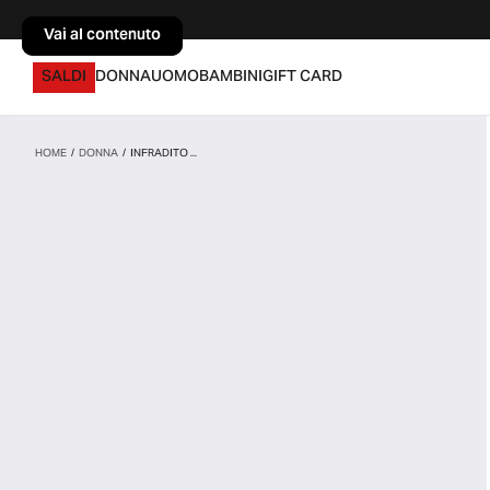
Vai al contenuto
Vai al contenuto
SALDI
DONNA
UOMO
BAMBINI
GIFT CARD
HOME
/
DONNA
/
INFRADITO ...