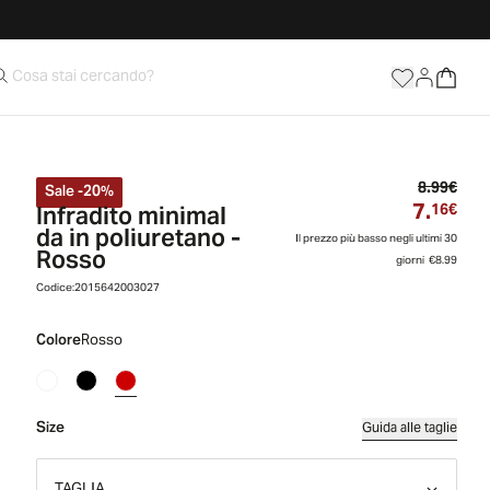
Prez
8.99€
Sale
-
20
%
7.
Infradito minimal
Prez
16€
da in poliuretano -
Il prezzo più basso negli ultimi 30
Rosso
giorni
€8.99
Codice:
2015642003027
Colore
Rosso
Size
Guida alle taglie