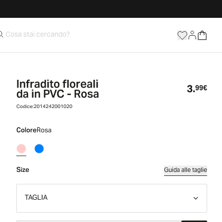
Infradito floreali
3.
Prez
99€
da in PVC - Rosa
Codice:
2014242001020
Colore
Rosa
Size
Guida alle taglie
TAGLIA