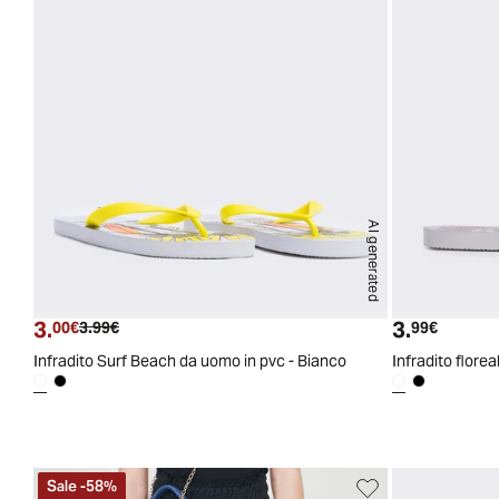
AI generated
3.
3.
Prezzo attuale
Prezzo originale
Prezzo a
00€
3.99€
99€
Infradito Surf Beach da uomo in pvc - Bianco
Infradito florea
Sale
-
58
%