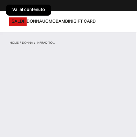
Vai al contenuto
Vai al contenuto
SALDI
DONNA
UOMO
BAMBINI
GIFT CARD
HOME
/
DONNA
/
INFRADITO ...