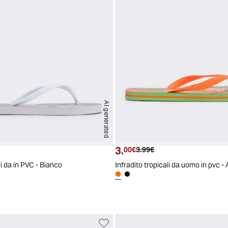
AI generated
3.
ttuale
Prezzo attuale
Prezzo originale
00€
3.99€
li da in PVC - Bianco
Infradito tropicali da uomo in pvc -