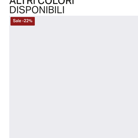
ALTRI COLORI
DISPONIBILI
Sale
-
22
%