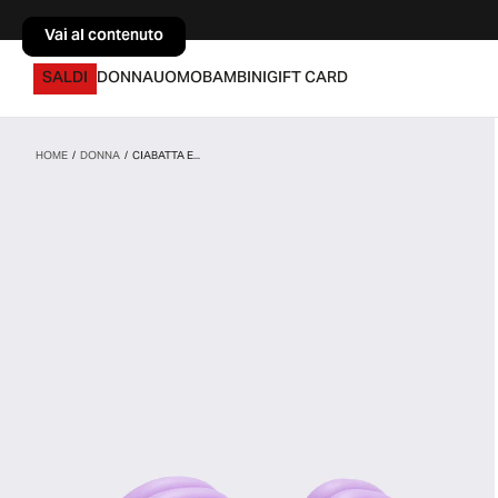
Vai al contenuto
Vai al contenuto
SALDI
DONNA
UOMO
BAMBINI
GIFT CARD
HOME
/
DONNA
/
CIABATTA E...