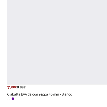
7.
Prezzo attuale
Prezzo originale
00€
8.99€
Ciabatta EVA da con zeppa 40 mm - Bianco