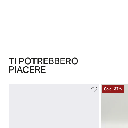
TI POTREBBERO
PIACERE
Sale
-
37
%