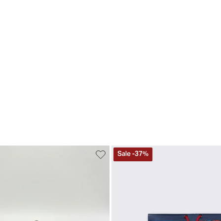
Sale
-
37
%