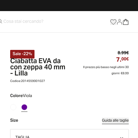
Prez
8.99€
Sale
-
22
%
7.
Ciabatta EVA da
Prez
00€
con zeppa 40 mm
Il prezzo più basso negli ultimi 30
- Lilla
giorni
€8.99
Codice:
2014559001027
Colore
Viola
Size
Guida alle taglie