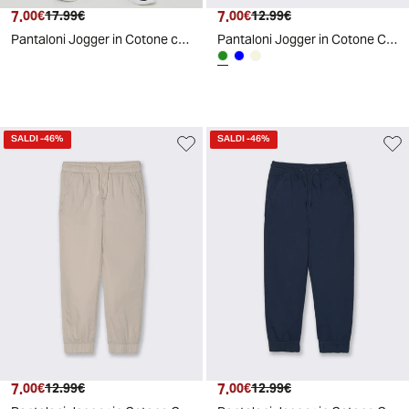
7.
Prezzo attuale
Prezzo originale
7.
Prezzo attuale
Prezzo originale
00€
17.99€
00€
12.99€
Pantaloni Jogger in Cotone con Coulisse - Beige
Pantaloni Jogger in Cotone Confortevoli - Verde salvia
SALDI
-46%
SALDI
-46%
7.
Prezzo attuale
Prezzo originale
7.
Prezzo attuale
Prezzo originale
00€
12.99€
00€
12.99€