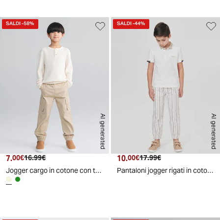
SALDI
-58%
SALDI
-44%
AI generated
AI generated
7.
Prezzo attuale
Prezzo originale
10.
Prezzo attuale
Prezzo originale
00€
16.99€
00€
17.99€
Jogger cargo in cotone con tasconi - Beige
Pantaloni jogger rigati in cotone estivi - Righe