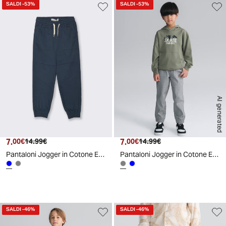
SALDI
-53%
SALDI
-53%
AI generated
7.
Prezzo attuale
Prezzo originale
7.
Prezzo attuale
Prezzo originale
00€
14.99€
00€
14.99€
Pantaloni Jogger in Cotone Elastico - Blu
Pantaloni Jogger in Cotone Elastico - Grigio
SALDI
-46%
SALDI
-46%