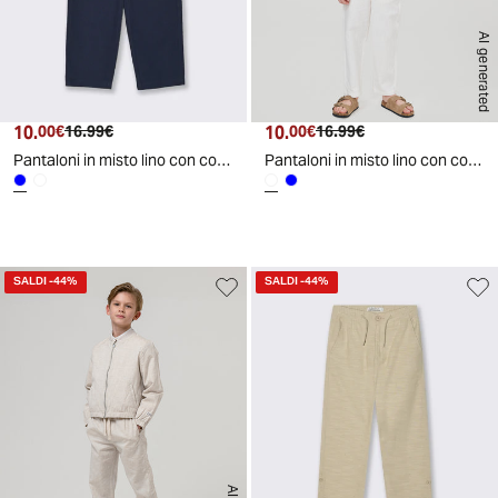
AI generated
10.
Prezzo attuale
Prezzo originale
10.
Prezzo attuale
Prezzo originale
00€
16.99€
00€
16.99€
Pantaloni in misto lino con coulisse - Blu
Pantaloni in misto lino con coulisse - Crema
d
A
I
g
e
n
e
r
a
t
e
SALDI
-44%
SALDI
-44%