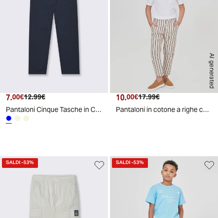
AI generated
7.
Prezzo attuale
Prezzo originale
10.
Prezzo attuale
Prezzo originale
00€
12.99€
00€
17.99€
Pantaloni Cinque Tasche in Cotone Elastico - Blu
Pantaloni in cotone a righe con elastico - Righe
SALDI
-53%
SALDI
-53%