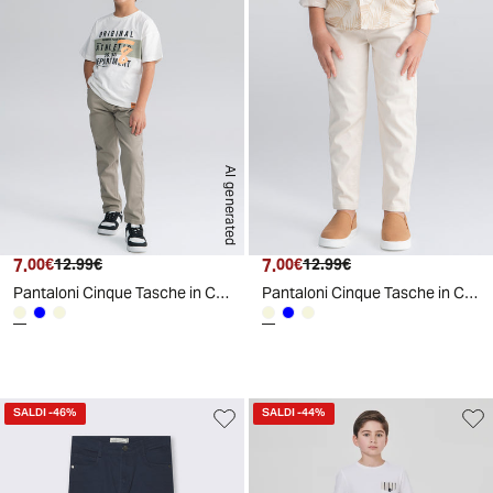
AI generated
7.
Prezzo attuale
Prezzo originale
7.
Prezzo attuale
Prezzo originale
00€
12.99€
00€
12.99€
Pantaloni Cinque Tasche in Cotone Elastico - Grigio mastice
Pantaloni Cinque Tasche in Cotone Elastico - Beige
SALDI
-46%
SALDI
-44%