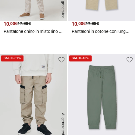
AI generated
10.
Prezzo attuale
Prezzo originale
10.
Prezzo attuale
Prezzo originale
00€
17.99€
00€
17.99€
Pantalone chino in misto lino versatile - Sabbia
Pantaloni in cotone con lunghezza regolabile - Beige
SALDI
-61%
SALDI
-46%
AI generated