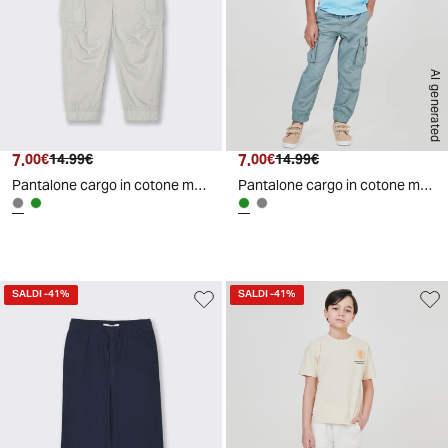
AI generated
7.
Prezzo attuale
Prezzo originale
7.
Prezzo attuale
Prezzo originale
00€
14.99€
00€
14.99€
Pantalone cargo in cotone morbido e comodo - Grigio ghiaccio
Pantalone cargo in cotone morbido e comodo - Verde salvia
SALDI
-41%
SALDI
-41%