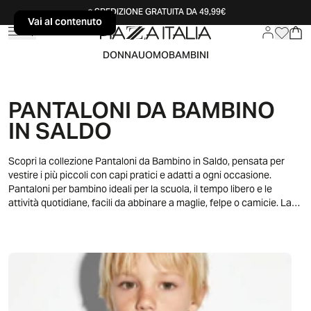
SPEDIZIONE GRATUITA DA 49,99€
Vai al contenuto
Vai al contenuto
DONNA
UOMO
BAMBINI
PANTALONI DA BAMBINO
IN SALDO
Scopri la collezione Pantaloni da Bambino in Saldo, pensata per
vestire i più piccoli con capi pratici e adatti a ogni occasione.
Pantaloni per bambino ideali per la scuola, il tempo libero e le
attività quotidiane, facili da abbinare a maglie, felpe o camicie. La
selezione propone modelli versatili, perfetti per creare outfit
comodi e funzionali in ogni stagione. Linee moderne e vestibilità
studiate per il movimento rendono questi pantaloni una scelta
ideale per accompagnare i bambini nelle loro giornate.