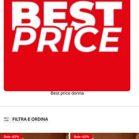
Best price donna
FILTRA E ORDINA
Sale
-
62
%
Sale
-
62
%