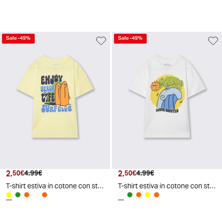
Sale
-
49
%
Sale
-
49
%
2.
Prezzo attuale
Prezzo originale
2.
Prezzo attuale
Prezzo originale
50€
4.99€
50€
4.99€
T-shirt estiva in cotone con stampa - Giallo
T-shirt estiva in cotone con stampa - Bianco