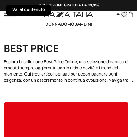
SPEDIZIONE GRATUITA DA 49,99€
Vai al contenuto
Vai al contenuto
DONNA
UOMO
BAMBINI
BEST PRICE
Esplora la collezione Best Price Online, una selezione dinamica di
prodotti sempre aggiornata con le ultime novità e i trend del
momento. Qui trovi articoli pensati per accompagnare ogni
esigenza, con un assortimento in continua evoluzione. Naviga tra le
proposte disponibili e lasciati ispirare da una collezione versatile,
ideale per scoprire nuove idee e arricchire i tuoi acquisti online.