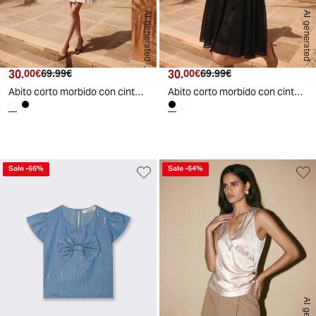
AI generated
AI generated
30.
Prezzo attuale
Prezzo originale
30.
Prezzo attuale
Prezzo originale
00€
69.99€
00€
69.99€
Abito corto morbido con cintura per donna - Bianco
Abito corto morbido con cintura per donna - Nero
Sale
-
66
%
Sale
-
64
%