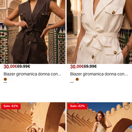
AI generated
AI generated
30.
Prezzo attuale
Prezzo originale
30.
Prezzo attuale
Prezzo originale
00€
69.99€
00€
69.99€
Blazer giromanica donna con tasche davanti - Caffe'
Blazer giromanica donna con tasche davanti - Bianco latte
Sale
-
62
%
Sale
-
62
%