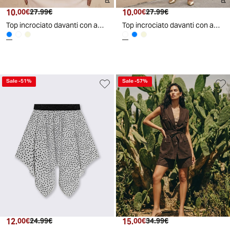
10.
Prezzo attuale
Prezzo originale
10.
Prezzo attuale
Prezzo originale
00€
27.99€
00€
27.99€
Top incrociato davanti con applicazioni donna - Celeste
Top incrociato davanti con applicazioni donna - Bianco latte
Sale
-
51
%
Sale
-
57
%
AI generated
12.
Prezzo attuale
Prezzo originale
15.
Prezzo attuale
Prezzo originale
00€
24.99€
00€
34.99€