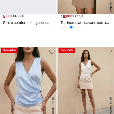
AI generated
5.
Prezzo attuale
Prezzo originale
10.
Prezzo attuale
Prezzo originale
00€
14.99€
00€
27.99€
Stile e comfort per ogni occasione - Denim
Top incrociato davanti con applicazioni donna - Beige
Sale
-
64
%
Sale
-
64
%
AI generated
AI generated