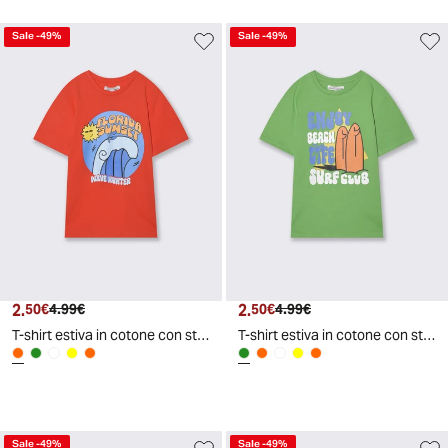
Sale
-
49
%
Sale
-
49
%
2.
Prezzo attuale
Prezzo originale
2.
Prezzo attuale
Prezzo originale
50€
4.99€
50€
4.99€
T-shirt estiva in cotone con stampa - Aragosta
T-shirt estiva in cotone con stampa - Verde prato
Sale
-
49
%
Sale
-
49
%