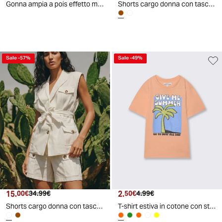
Gonna ampia a pois effetto metallizzato - Fantasia
Shorts cargo donna con tasche frontali - Caffe'
d
A
I
g
e
n
e
r
a
t
e
Sale
-
57
%
Sale
-
49
%
AI generated
15.
Prezzo attuale
Prezzo originale
2.
Prezzo attuale
Prezzo originale
00€
34.99€
50€
4.99€
Shorts cargo donna con tasche frontali - Bianco latte
T-shirt estiva in cotone con stampa - Pesca