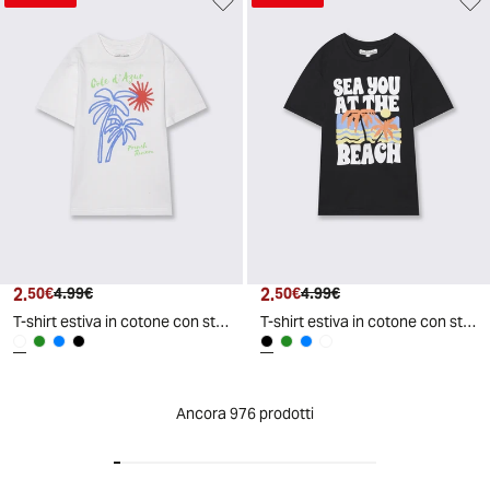
2.
Prezzo attuale
Prezzo originale
2.
Prezzo attuale
Prezzo originale
50€
4.99€
50€
4.99€
T-shirt estiva in cotone con stampa - Bianco
T-shirt estiva in cotone con stampa - Nero
Ancora 976 prodotti