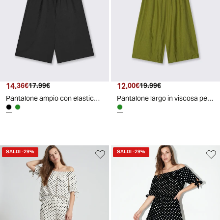
14.
Prezzo attuale
Prezzo originale
12.
Prezzo attuale
Prezzo originale
36€
17.99€
00€
19.99€
Pantalone ampio con elastico e cintura animalier - Nero
Pantalone largo in viscosa per donna - Verde
SALDI
-29%
SALDI
-29%