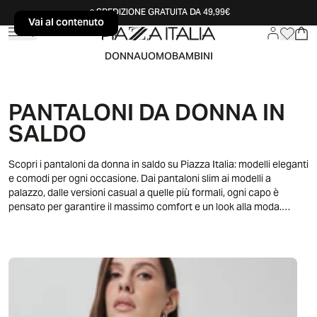
SPEDIZIONE GRATUITA DA 49,99€
Vai al contenuto
Vai al contenuto
DONNA
UOMO
BAMBINI
PANTALONI DA DONNA IN
SALDO
Scopri i pantaloni da donna in saldo su Piazza Italia: modelli eleganti
e comodi per ogni occasione. Dai pantaloni slim ai modelli a
palazzo, dalle versioni casual a quelle più formali, ogni capo è
pensato per garantire il massimo comfort e un look alla moda.
Approfitta delle offerte per rinnovare il tuo guardaroba con
pantaloni versatili, ideali per il lavoro, il tempo libero o le occasioni
speciali. Scegli tra una vasta gamma di colori e stili, per completare
ogni outfit con eleganza e praticità. Acquista ora e approfitta dei
vantaggi!