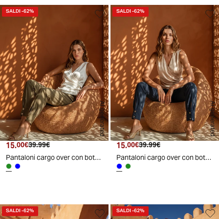
SALDI
-62%
SALDI
-62%
AI generated
AI generated
15.
Prezzo attuale
Prezzo originale
15.
Prezzo attuale
Prezzo originale
00€
39.99€
00€
39.99€
Pantaloni cargo over con bottoni per donna - Ve.milit.
Pantaloni cargo over con bottoni per donna - Blu
SALDI
-62%
SALDI
-62%