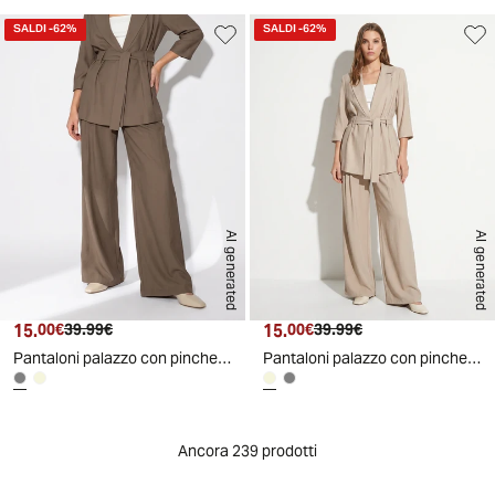
SALDI
-62%
SALDI
-62%
AI generated
AI generated
15.
Prezzo attuale
Prezzo originale
15.
Prezzo attuale
Prezzo originale
00€
39.99€
00€
39.99€
Pantaloni palazzo con pinches e tasche - Grigio fango
Pantaloni palazzo con pinches e tasche - Beige
Ancora 239 prodotti