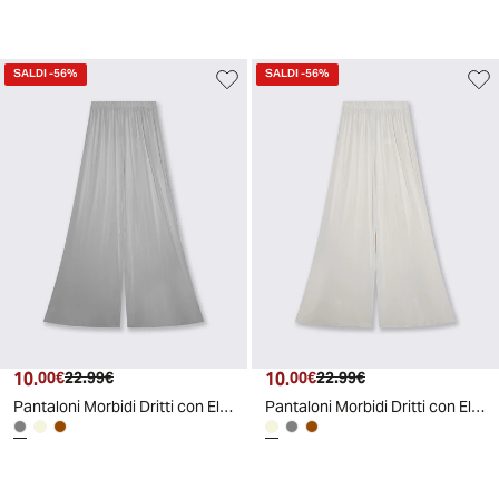
SALDI
-56%
SALDI
-56%
10.
Prezzo attuale
Prezzo originale
10.
Prezzo attuale
Prezzo originale
00€
22.99€
00€
22.99€
Pantaloni Morbidi Dritti con Elastico - Grigio
Pantaloni Morbidi Dritti con Elastico - Beige
d
A
I
g
e
n
e
r
a
t
e