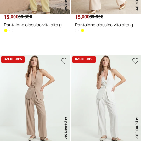
15.
Prezzo attuale
Prezzo originale
15.
Prezzo attuale
Prezzo originale
00€
39.99€
00€
39.99€
Pantalone classico vita alta gamba ampia donna - Giallo
Pantalone classico vita alta gamba ampia donna - Bianco
d
A
I
g
e
n
e
r
a
t
e
SALDI
-49%
SALDI
-49%
AI generated
AI generated