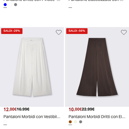
SALDI
-29%
SALDI
-56%
12.
Prezzo attuale
Prezzo originale
10.
Prezzo attuale
Prezzo originale
00€
16.99€
00€
22.99€
Pantaloni Morbidi con Vestibilità Ampia - Bianco latte
Pantaloni Morbidi Dritti con Elastico - Moro