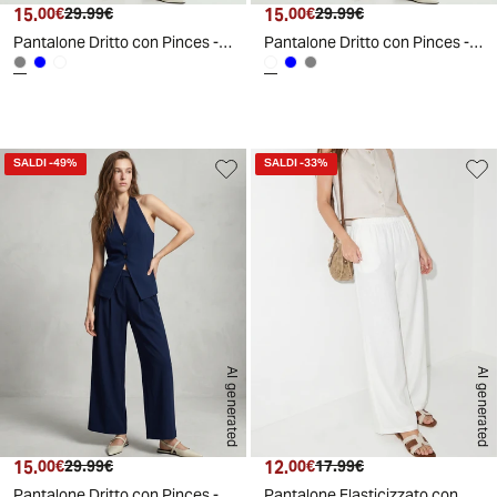
15.
Prezzo attuale
Prezzo originale
15.
Prezzo attuale
Prezzo originale
00€
29.99€
00€
29.99€
Pantalone Dritto con Pinces - Grigio fango
Pantalone Dritto con Pinces - Bianco
SALDI
-49%
SALDI
-33%
AI generated
AI generated
15.
Prezzo attuale
Prezzo originale
12.
Prezzo attuale
Prezzo originale
00€
29.99€
00€
17.99€
Pantalone Dritto con Pinces - Blu
Pantalone Elasticizzato con Vestibilità Orbida - Bianco