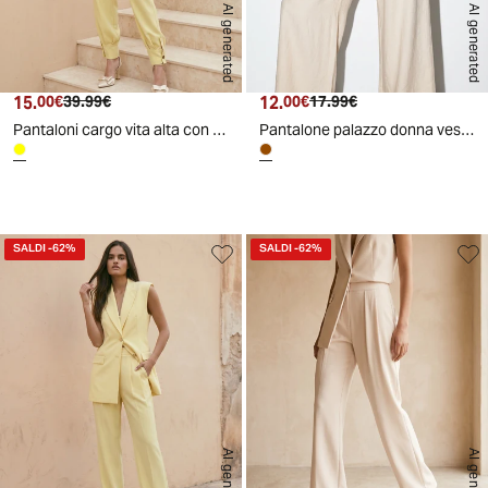
AI generated
AI generated
15.
Prezzo attuale
Prezzo originale
12.
Prezzo attuale
Prezzo originale
00€
39.99€
00€
17.99€
Pantaloni cargo vita alta con tasconi donna - Giallo
Pantalone palazzo donna vestibilità morbida - coccio
d
A
I
g
e
n
e
r
a
t
e
SALDI
-62%
SALDI
-62%
AI generated
AI generated