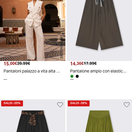
AI generated
15.
Prezzo attuale
Prezzo originale
14.
Prezzo attuale
Prezzo originale
00€
39.99€
36€
17.99€
Pantaloni palazzo a vita alta donna - Bianco latte
Pantalone ampio con elastico e cintura animalier - Ve.milit.
SALDI
-20%
SALDI
-39%