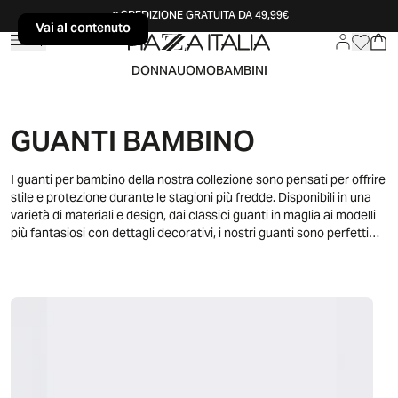
SPEDIZIONE GRATUITA DA 49,99€
Vai al contenuto
Vai al contenuto
DONNA
UOMO
BAMBINI
GUANTI BAMBINO
I guanti per bambino della nostra collezione sono pensati per offrire
stile e protezione durante le stagioni più fredde. Disponibili in una
varietà di materiali e design, dai classici guanti in maglia ai modelli
più fantasiosi con dettagli decorativi, i nostri guanti sono perfetti
per aggiungere un tocco di eleganza e comfort al guardaroba
invernale del tuo bambino. Con una varietà di colori e modelli,
troverai sicuramente il paio ideale per ogni occasione.