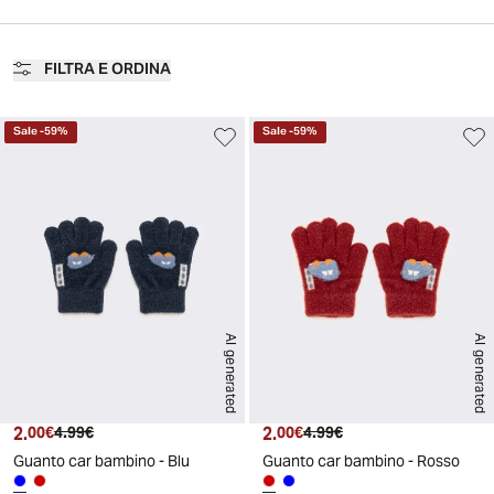
FILTRA E ORDINA
Sale
-
59
%
Sale
-
59
%
AI generated
AI generated
2.
Prezzo attuale
Prezzo originale
2.
Prezzo attuale
Prezzo originale
00€
4.99€
00€
4.99€
Guanto car bambino - Blu
Guanto car bambino - Rosso