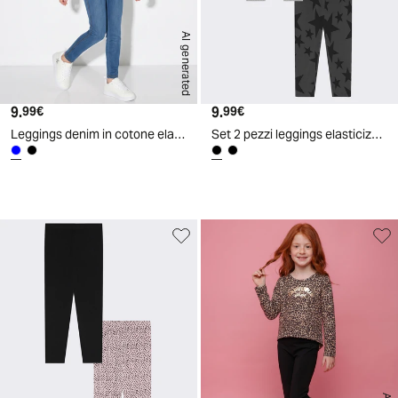
AI generated
9.
Prezzo attuale
9.
Prezzo attuale
99€
99€
Leggings denim in cotone elasticizzato - Denim
Set 2 pezzi leggings elasticizzati uniti e stampati - Nero-grigio