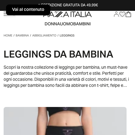
SPEDIZIONE GRATUITA DA 49,99€
Vai al contenuto
Vai al contenuto
DONNA
UOMO
BAMBINI
HOME
/
BAMBINA
/
ABBIGLIAMENTO
/
LEGGINGS
LEGGINGS DA BAMBINA
Scopri la nostra collezione di leggings per bambina, un must-have
del guardaroba che unisce praticità, comfort e stile. Perfetti per
ogni occasione. Disponibili in una varietà di colori, motivi e tessuti, i
leggings per bambina sono facili da abbinare con t-shirt, felpe e
gonne, creando outfit versatili e comodi.