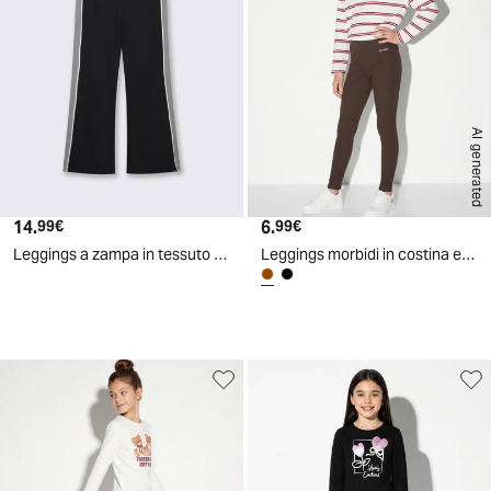
AI generated
14.
Prezzo attuale
6.
Prezzo attuale
99€
99€
Leggings a zampa in tessuto tecnico - Nero
Leggings morbidi in costina elastica - Marrone cioccolato
d
A
I
g
e
n
e
r
a
t
e