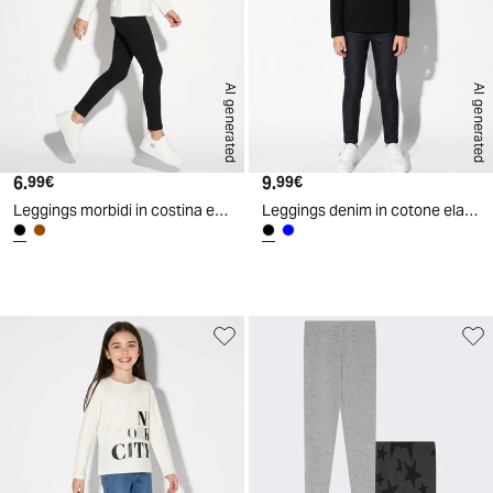
AI generated
AI generated
6.
Prezzo attuale
9.
Prezzo attuale
99€
99€
Leggings morbidi in costina elastica - Nero
Leggings denim in cotone elasticizzato - Nero
d
A
I
g
e
n
e
r
a
t
e