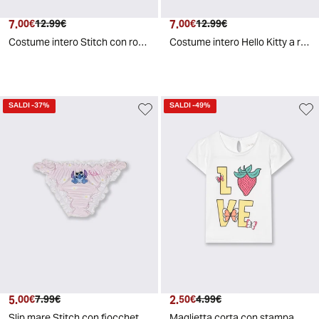
7.
Prezzo attuale
Prezzo originale
7.
Prezzo attuale
Prezzo originale
00€
12.99€
00€
12.99€
Costume intero Stitch con rouche e stampa - Viola
Costume intero Hello Kitty a righe - Rosa
SALDI
-37%
SALDI
-49%
5.
Prezzo attuale
Prezzo originale
2.
Prezzo attuale
Prezzo originale
00€
7.99€
50€
4.99€