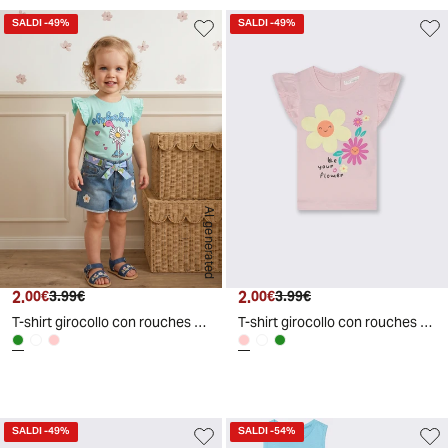
SALDI
-49%
SALDI
-49%
AI generated
2.
Prezzo attuale
Prezzo originale
2.
Prezzo attuale
Prezzo originale
00€
3.99€
00€
3.99€
T-shirt girocollo con rouches eleganti - Verde acqua
T-shirt girocollo con rouches eleganti - Rosa
SALDI
-49%
SALDI
-54%