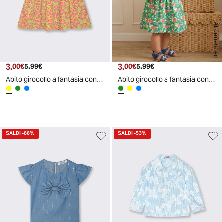
AI generated
3.
Prezzo attuale
Prezzo originale
3.
Prezzo attuale
Prezzo originale
00€
5.99€
00€
5.99€
Abito girocollo a fantasia con fiocco - Giallo
Abito girocollo a fantasia con fiocco - Verde
SALDI
-66%
SALDI
-53%