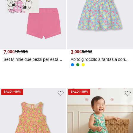
7.
Prezzo attuale
Prezzo originale
3.
Prezzo attuale
Prezzo originale
00€
12.99€
00€
5.99€
Set Minnie due pezzi per estate modaiole - Fuxia
Abito girocollo a fantasia con fiocco - Azzurro
SALDI
-49%
SALDI
-49%