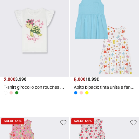
2.
Prezzo attuale
Prezzo originale
5.
Prezzo attuale
Prezzo originale
00€
3.99€
00€
10.99€
T-shirt girocollo con rouches eleganti - Bianco
Abito bipack: tinta unita e fantasia - Azzurro
SALDI
-54%
SALDI
-54%