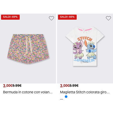
SALDI
-69%
SALDI
-66%
3.
Prezzo attuale
Prezzo originale
3.
Prezzo attuale
Prezzo originale
00€
9.99€
00€
8.99€
Bermuda in cotone con volant e lacci - Fantasia
Maglietta Stitch colorata girocollo corta - Bianco