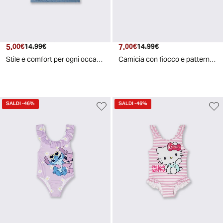
5.
Prezzo attuale
Prezzo originale
7.
Prezzo attuale
Prezzo originale
00€
14.99€
00€
14.99€
Stile e comfort per ogni occasione - Denim
Camicia con fiocco e pattern floreale - Fantasia
SALDI
-46%
SALDI
-46%