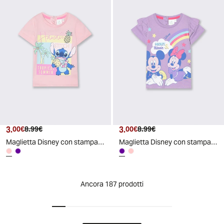
3.
Prezzo attuale
Prezzo originale
3.
Prezzo attuale
Prezzo originale
00€
8.99€
00€
8.99€
Maglietta Disney con stampa colorata - Rosa
Maglietta Disney con stampa colorata - Lilla
Ancora 187 prodotti