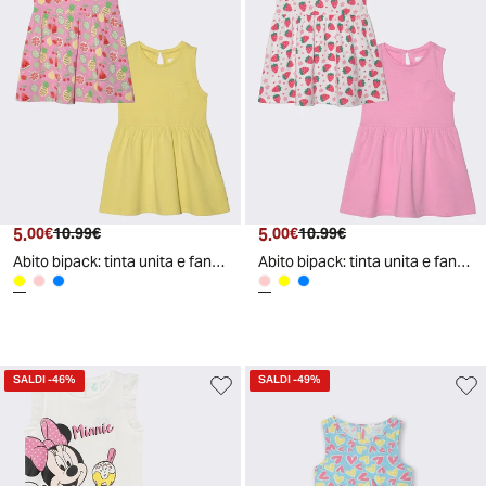
5.
Prezzo attuale
Prezzo originale
5.
Prezzo attuale
Prezzo originale
00€
10.99€
00€
10.99€
Abito bipack: tinta unita e fantasia - Giallo
Abito bipack: tinta unita e fantasia - Rosa
SALDI
-46%
SALDI
-49%