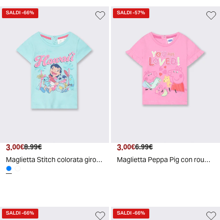
SALDI
-66%
SALDI
-57%
3.
Prezzo attuale
Prezzo originale
3.
Prezzo attuale
Prezzo originale
00€
8.99€
00€
6.99€
Maglietta Stitch colorata girocollo corta - Azzurro
Maglietta Peppa Pig con rouches colorate - Rosa
SALDI
-66%
SALDI
-66%