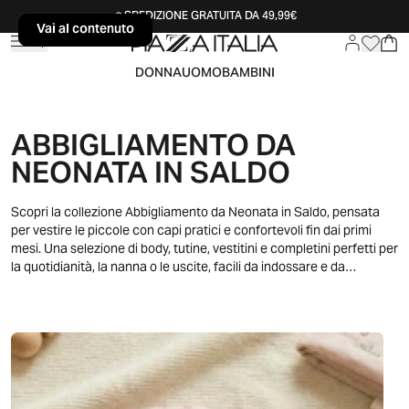
SPEDIZIONE GRATUITA DA 49,99€
Vai al contenuto
Vai al contenuto
DONNA
UOMO
BAMBINI
ABBIGLIAMENTO DA
NEONATA IN SALDO
Scopri la collezione Abbigliamento da Neonata in Saldo, pensata
per vestire le piccole con capi pratici e confortevoli fin dai primi
mesi. Una selezione di body, tutine, vestitini e completini perfetti per
la quotidianità, la nanna o le uscite, facili da indossare e da
abbinare. Modelli versatili con fantasie delicate, colori tenui e
dettagli studiati per garantire libertà di movimento, pensati per
accompagnare ogni momento della giornata con praticità e stile
senza rinunciare al comfort.