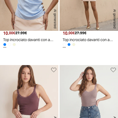
AI generated
AI generated
10.
Prezzo attuale
Prezzo originale
10.
Prezzo attuale
Prezzo originale
00€
27.99€
00€
27.99€
Top incrociato davanti con applicazioni donna - Celeste
Top incrociato davanti con applicazioni donna - Bianco latte