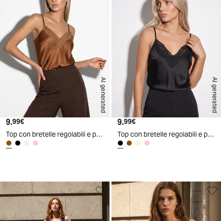
AI generated
AI generated
9.
Prezzo attuale
9.
Prezzo attuale
99€
99€
Top con bretelle regolabili e pizzo - Marrone tabacco
Top con bretelle regolabili e pizzo - Nero
d
A
I
g
e
n
e
r
a
t
e