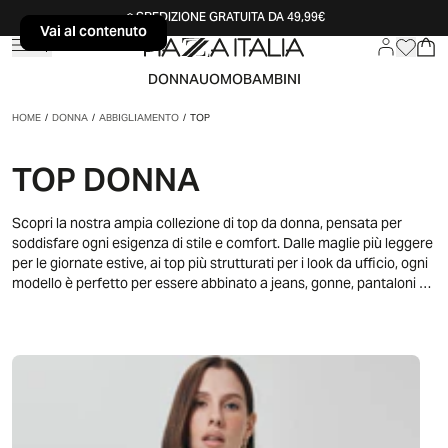
SPEDIZIONE GRATUITA DA 49,99€
Vai al contenuto
Vai al contenuto
DONNA
UOMO
BAMBINI
HOME
/
DONNA
/
ABBIGLIAMENTO
/
TOP
TOP DONNA
Scopri la nostra ampia collezione di top da donna, pensata per
soddisfare ogni esigenza di stile e comfort. Dalle maglie più leggere
per le giornate estive, ai top più strutturati per i look da ufficio, ogni
modello è perfetto per essere abbinato a jeans, gonne, pantaloni e
tanto altro. Con una vasta gamma di colori, taglie e design, i top da
donna sono ideali per creare look casual, eleganti o da sera. Scegli
tra top a maniche corte, lunghe, a spalle scoperte o con dettagli
speciali per un tocco di originalità. Che tu stia cercando un capo
versatile da indossare tutti i giorni o un top particolare per
un'occasione speciale, troverai sicuramente la scelta giusta per il
tuo guardaroba. Aggiungi un tocco di freschezza e stile al tuo outfit
con i top da donna perfetti per ogni momento della giornata!