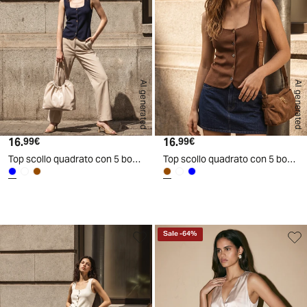
AI generated
AI generated
16.
Prezzo attuale
16.
Prezzo attuale
99€
99€
Top scollo quadrato con 5 bottoni - Blu
Top scollo quadrato con 5 bottoni - Marrone tabacco
d
A
I
g
e
n
e
r
a
t
e
Sale
-
64
%