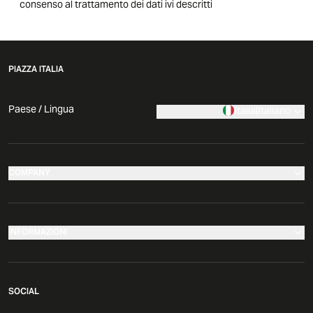
consenso al trattamento dei dati ivi descritti
PIAZZA ITALIA
Paese / Lingua
Italia
|
Italiano
COMPANY
I nostri negozi
Azienda
INFORMAZIONI
News
Effettua il tuo reso
Comunicati Stampa
SOCIAL
Governance
Segui il tuo ordine