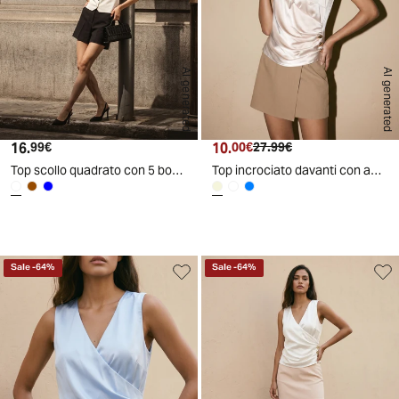
AI generated
AI generated
16.
Prezzo attuale
10.
Prezzo attuale
Prezzo originale
99€
00€
27.99€
Top scollo quadrato con 5 bottoni - Bianco latte
Top incrociato davanti con applicazioni donna - Beige
Sale
-
64
%
Sale
-
64
%