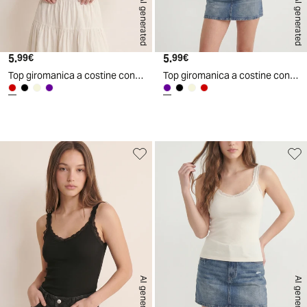
AI generated
AI generated
5.
Prezzo attuale
5.
Prezzo attuale
99€
99€
Top giromanica a costine con pizzo - Rosso amarena
Top giromanica a costine con pizzo - Viola glicine
AI generated
AI generated