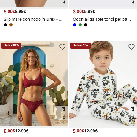
5.
Prezzo attuale
Prezzo originale
3.
Prezzo attuale
Prezzo originale
00€
9.99€
00€
5.99€
Slip mare con nodo in lurex - Nero
Occhiali da sole tondi per bambini - Blu navy
Sale
-
38
%
Sale
-
61
%
AI generated
AI generated
8.
Prezzo attuale
Prezzo originale
5.
Prezzo attuale
Prezzo originale
00€
12.99€
00€
12.99€