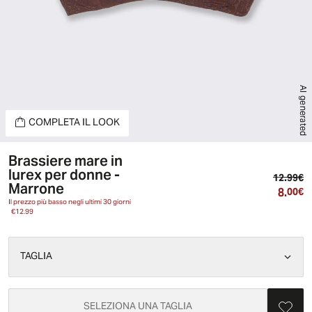
AI generated
COMPLETA IL LOOK
Brassiere mare in
lurex per donne -
Pr
12.99€
Marrone
8.
Pr
00€
Il prezzo più basso negli ultimi 30 giorni
€12.99
TAGLIA
SELEZIONA UNA TAGLIA