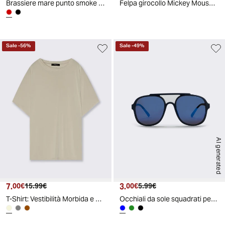
Brassiere mare punto smoke per donne - Rosso
Felpa girocollo Mickey Mouse tennis - Fantasia
Sale
-
56
%
Sale
-
49
%
AI generated
7.
Prezzo attuale
Prezzo originale
3.
Prezzo attuale
Prezzo originale
00€
15.99€
00€
5.99€
T-Shirt: Vestibilità Morbida e Confortevole - Beige
Occhiali da sole squadrati per bambini - Blu