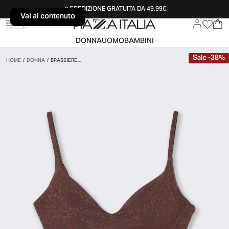
SPEDIZIONE GRATUITA DA 49,99€
Vai al contenuto
Vai al contenuto
DONNA
UOMO
BAMBINI
Sale
-
38
%
HOME
/
DONNA
/
BRASSIERE ...