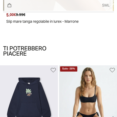
S
M
L
5.
Prezzo attuale
Prezzo originale
00€
9.99€
Slip mare tanga regolabile in lurex - Marrone
TI POTREBBERO
PIACERE
Sale
-
38
%