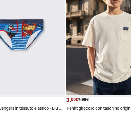
3.
ttuale
zzo originale
Prezzo attuale
Prezzo originale
00€
7.99€
Costume slip Avengers in tessuto elastico - Blu navy
T-shirt girocollo con taschino origin