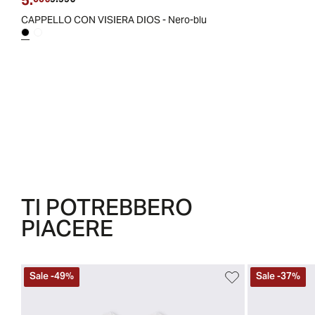
5.
CAPPELLO CON VISIERA DIOS - Nero-blu
TI POTREBBERO
PIACERE
Sale
-
49
%
Sale
-
37
%