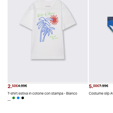
2.
5.
Prezzo attuale
Prezzo originale
Prezzo a
Pre
50€
4.99€
00€
7.99€
T-shirt estiva in cotone con stampa - Bianco