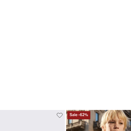
Sale
-
62
%