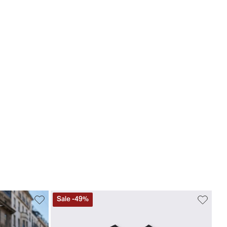
Sale
-
49
%