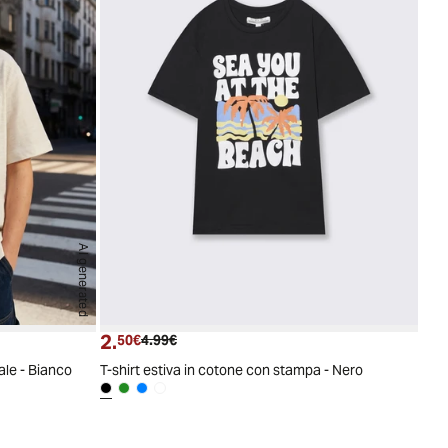
AI generated
2.
Prezzo attuale
Prezzo originale
50€
4.99€
ale - Bianco
T-shirt estiva in cotone con stampa - Nero