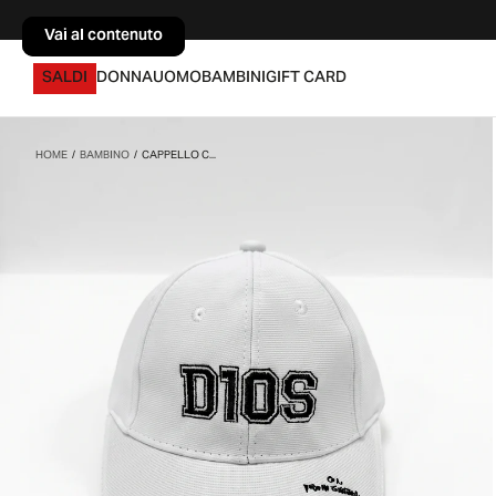
Vai al contenuto
Vai al contenuto
SALDI
DONNA
UOMO
BAMBINI
GIFT CARD
HOME
/
BAMBINO
/
CAPPELLO C...