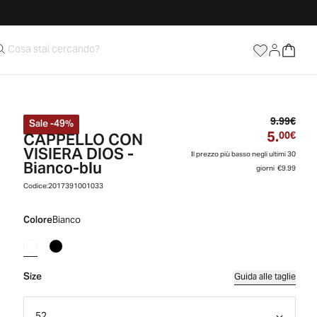
Prez
9.99€
Sale
-
49
%
5.
CAPPELLO CON
Prez
00€
VISIERA DIOS -
Il prezzo più basso negli ultimi 30
Bianco-blu
giorni
€9.99
Codice:
2017391001033
Colore
Bianco
Size
Guida alle taglie