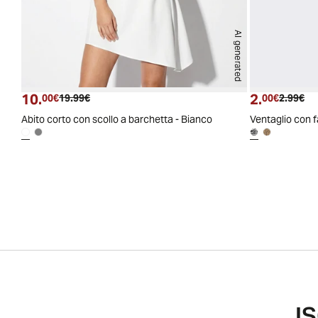
AI generated
10.
2.
Prezzo attuale
Prezzo originale
Prezzo a
Pre
00€
19.99€
00€
2.99€
Abito corto con scollo a barchetta - Bianco
Ventaglio con f