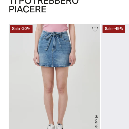
TI POTREBBERO
PIACERE
Sale
-
20
%
Sale
-
49
%
AI generated