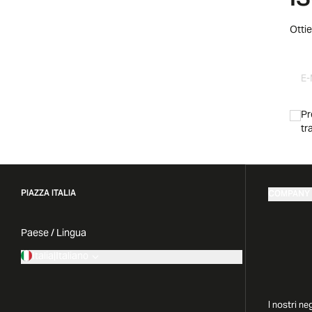
I
Ottie
Pr
tr
PIAZZA ITALIA
COMPANY
Paese / Lingua
Italia
|
Italiano
I nostri ne