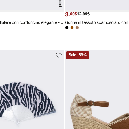
3.
ttuale
zzo originale
Prezzo attuale
Prezzo originale
00€
12.99€
Laccio portacellulare con cordoncino elegante - Fuxia
Gonna in tessuto scamosciato con
Sale
-
59
%