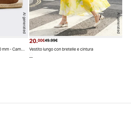
AI generated
AI generated
20.
Prezzo attuale
Prezzo originale
00€
49.99€
Espadrillas con cinturino e zeppa 60 mm - Cammello
Vestito lungo con bretelle e cintura