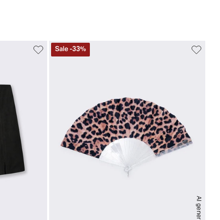
Sale
-
33
%
AI generated