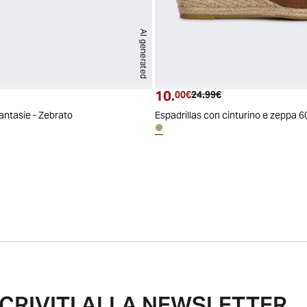
AI generated
10.
ttuale
zzo originale
Prezzo attuale
Prezzo originale
00€
24.99€
antasie - Zebrato