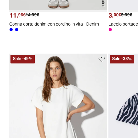
11.
3.
Prezzo attuale
Prezzo originale
Prezzo a
Pre
96€
14.99€
00€
5.99€
Gonna corta denim con cordino in vita - Denim
Sale
-
49
%
Sale
-
33
%