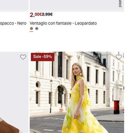
2.
Prezzo attuale
Prezzo originale
00€
2.99€
 spacco - Nero
Ventaglio con fantasie - Leopardato
Sale
-
59
%