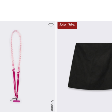
Sale
-
76
%
AI generated