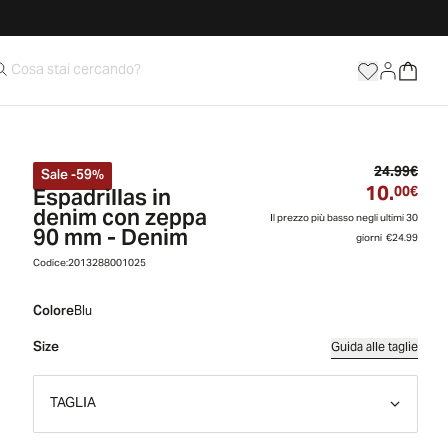
Prez
24.99€
Sale
-
59
%
10.
Espadrillas in
Prez
00€
denim con zeppa
Il prezzo più basso negli ultimi 30
90 mm - Denim
giorni
€24.99
Codice:
2013288001025
Colore
Blu
Size
Guida alle taglie
TAGLIA