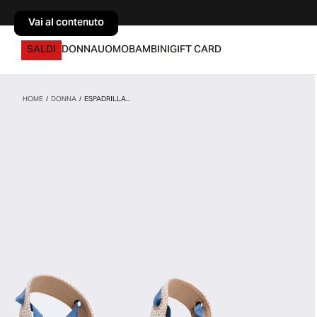
Vai al contenuto
Vai al contenuto
SALDI
DONNA
UOMO
BAMBINI
GIFT CARD
HOME
/
DONNA
/
ESPADRILLA...