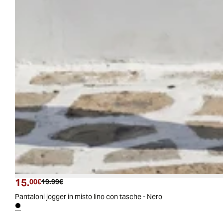
15.
Prezzo attuale
Prezzo originale
00€
19.99€
Pantaloni jogger in misto lino con tasche - Nero