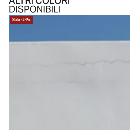
ALTRI COLORI
DISPONIBILI
Sale
-
24
%