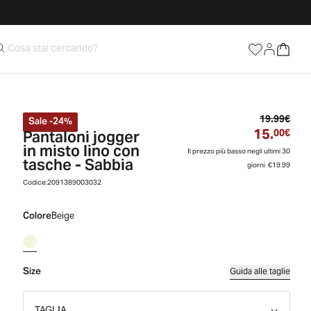
Prez
19.99€
Sale
-
24
%
15.
Pantaloni jogger
Prez
00€
in misto lino con
Il prezzo più basso negli ultimi 30
tasche - Sabbia
giorni
€19.99
Codice:
2091389003032
Colore
Beige
Size
Guida alle taglie