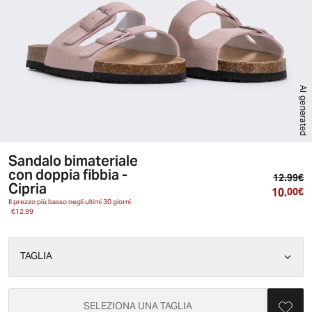
AI generated
Sandalo bimateriale
con doppia fibbia -
Pr
12.99€
Cipria
10.
Pr
00€
Il prezzo più basso negli ultimi 30 giorni
€12.99
TAGLIA
SELEZIONA UNA TAGLIA