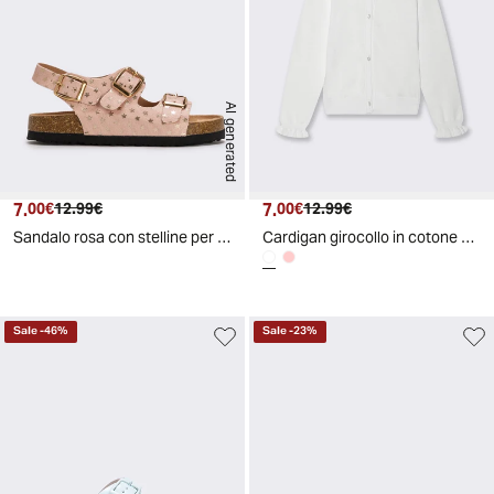
AI generated
7.
Prezzo attuale
Prezzo originale
7.
Prezzo attuale
Prezzo originale
00€
12.99€
00€
12.99€
Sandalo rosa con stelline per bambina - Rosa
Cardigan girocollo in cotone per bambina - Bianco
Sale
-
46
%
Sale
-
23
%