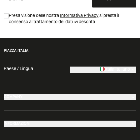
Presa visione delle nostra
Informativa Privacy
si presta il
consenso al trattamento dei dati ivi descritti
PIAZZA ITALIA
Paese / Lingua
Italia
|
Italiano
COMPANY
I nostri negozi
Azienda
INFORMAZIONI
News