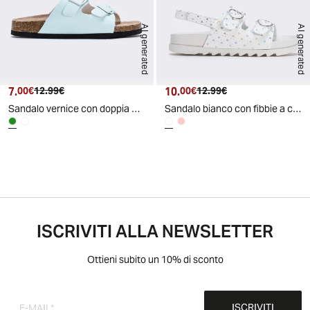
AI generated
AI generated
7.
Prezzo attuale
Prezzo originale
10.
Prezzo attuale
Prezzo originale
00€
12.99€
00€
12.99€
Sandalo vernice con doppia fibbia bambina - Verde menta
Sandalo bianco con fibbie a cuore bambina - Bianco
ISCRIVITI ALLA NEWSLETTER
Ottieni subito un 10% di sconto
ISCRIVITI