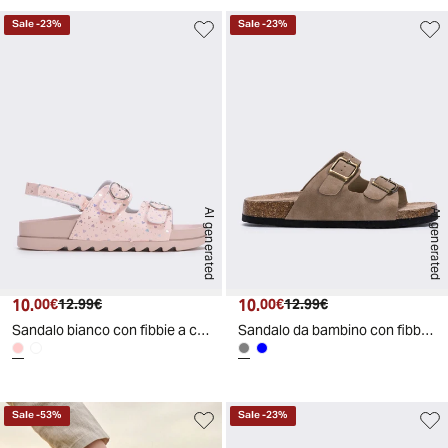
Sale
-
23
%
Sale
-
23
%
AI generated
AI generated
10.
Prezzo attuale
Prezzo originale
10.
Prezzo attuale
Prezzo originale
00€
12.99€
00€
12.99€
Sandalo bianco con fibbie a cuore bambina - Cipria
Sandalo da bambino con fibbie regolabili - Grigio tortora
Sale
-
53
%
Sale
-
23
%