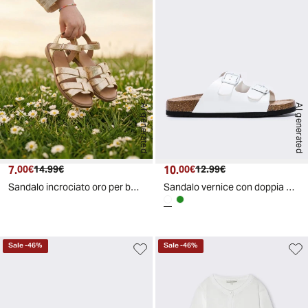
AI generated
AI generated
7.
Prezzo attuale
Prezzo originale
10.
Prezzo attuale
Prezzo originale
00€
14.99€
00€
12.99€
Sandalo incrociato oro per bambina - Oro
Sandalo vernice con doppia fibbia bambina - Bianco
Sale
-
46
%
Sale
-
46
%