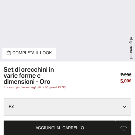
AI generated
COMPLETA IL LOOK
Set di orecchini in
varie forme e
Pr
7.99€
dimensioni - Oro
5.
Pr
00€
Il prezzo più basso negli ultimi 30 giorni
€7.99
PZ
AGGIUNGI AL CARRELLO