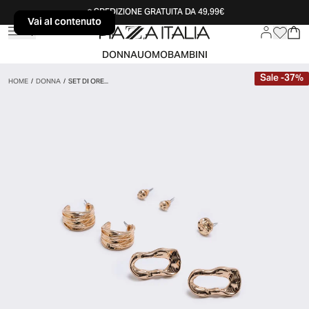
SPEDIZIONE GRATUITA DA 49,99€
Vai al contenuto
Vai al contenuto
DONNA
UOMO
BAMBINI
Sale
-
37
%
HOME
/
DONNA
/
SET DI ORE...