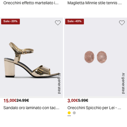
Orecchini effetto martellato in duo - Oro
Maglietta Minnie stile tennis manica lunga - Rosa
Sale
-
39
%
Sale
-
49
%
AI generated
AI generated
15.
Prezzo attuale
Prezzo originale
3.
Prezzo attuale
Prezzo originale
00€
24.99€
00€
5.99€
Sandalo oro laminato con tacco 70 mm - Platino
Orecchini Spicchio per Lei - Oro rosa