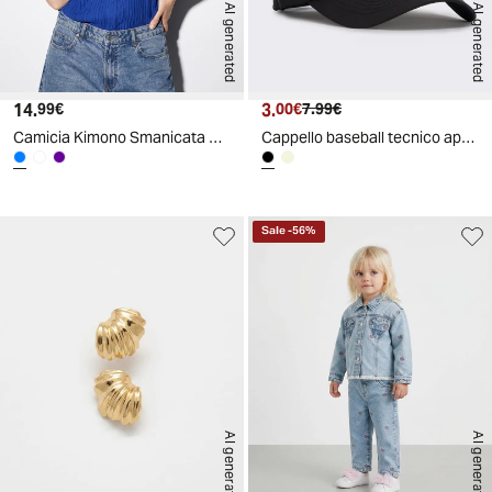
AI generated
AI generated
14.
Prezzo attuale
3.
Prezzo attuale
Prezzo originale
99€
00€
7.99€
Camicia Kimono Smanicata con Pieghine - Azzurro
Cappello baseball tecnico aperto dietro - Nero
Sale
-
56
%
AI generated
AI generated