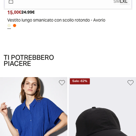
S
M
L
XL
15.
Prezzo attuale
Prezzo originale
00€
24.99€
Vestito lungo smanicato con scollo rotondo - Avorio
TI POTREBBERO
PIACERE
Sale
-
62
%