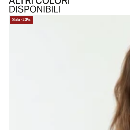
ALTRI COLORI
DISPONIBILI
Sale
-
20
%