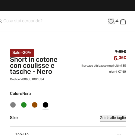
Prez
7.99€
Sale
-
20
%
6.
Short in cotone
Prez
36€
con coulisse e
Il prezzo più basso negli ultimi 30
tasche - Nero
giorni
€7.99
Codice:
2006981001034
Colore
Nero
Size
Guida alle taglie