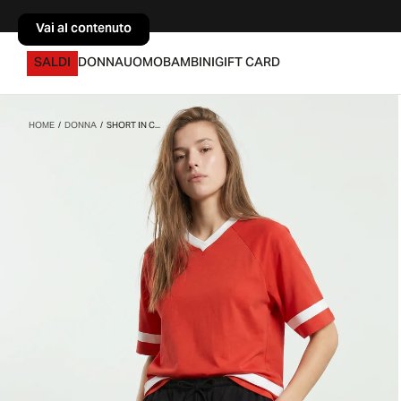
Vai al contenuto
Vai al contenuto
SALDI
DONNA
UOMO
BAMBINI
GIFT CARD
HOME
/
DONNA
/
SHORT IN C...