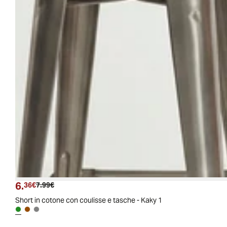
6.
Prezzo attuale
Prezzo originale
36€
7.99€
Short in cotone con coulisse e tasche - Kaky 1