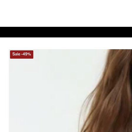
Sale
-
49
%