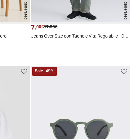
AI generated
AI generated
7.
Prezzo attuale
Prezzo originale
00€
17.99€
Nero
Jeans Over Size con Tache e Vita Regolabile - Denim
Sale
-
49
%