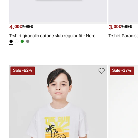
4.
3.
Prezzo attuale
Prezzo originale
Prezzo a
Pre
00€
7.99€
00€
7.99€
T-shirt girocollo cotone slub regular fit - Nero
T-shirt Paradi
Sale
-
62
%
Sale
-
37
%