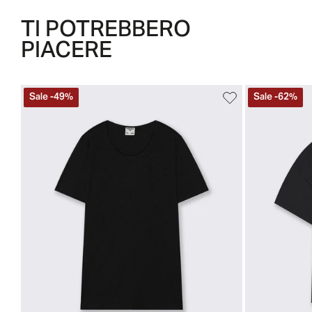
TI POTREBBERO
PIACERE
Sale
-
49
%
Sale
-
62
%