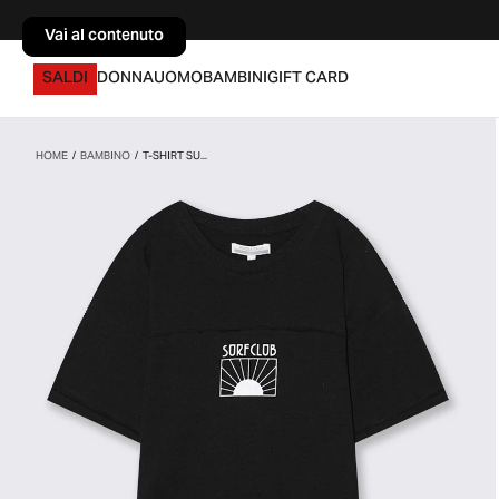
Vai al contenuto
Vai al contenuto
SALDI
DONNA
UOMO
BAMBINI
GIFT CARD
HOME
/
BAMBINO
/
T-SHIRT SU...