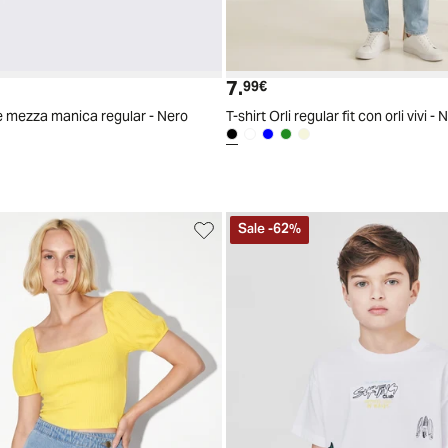
7.
ttuale
zzo originale
Prezzo attuale
99€
se mezza manica regular - Nero
T-shirt Orli regular fit con orli vivi - 
Sale
-
62
%