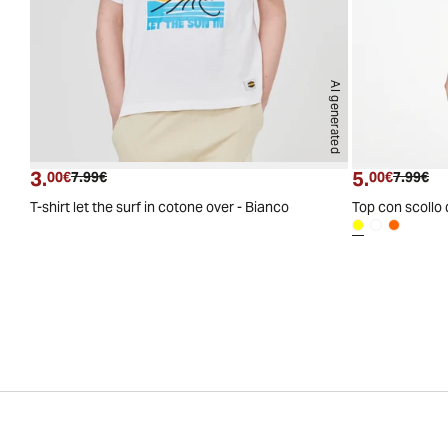
AI generated
3.
5.
Prezzo attuale
Prezzo originale
Prezzo a
Pre
00€
7.99€
00€
7.99€
T-shirt let the surf in cotone over - Bianco