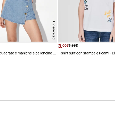
AI generated
3.
ttuale
zzo originale
Prezzo attuale
Prezzo originale
00€
7.99€
Top con scollo quadrato e maniche a palloncino - Giallo limone
T-shirt surf con stampa e ricami - 