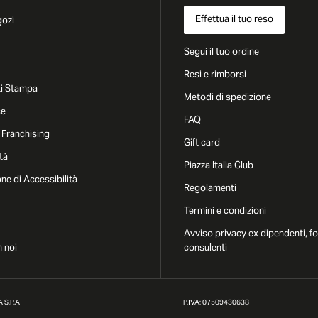
Effettua il tuo reso
gozi
Segui il tuo ordine
Resi e rimborsi
i Stampa
Metodi di spedizione
ce
FAQ
 Franchising
Gift card
tà
Piazza Italia Club
one di Accessibilità
Regolamenti
Termini e condizioni
Avviso privacy ex dipendenti, fo
 noi
consulenti
 S.P.A
P.IVA: 07509430638