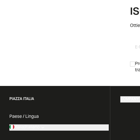
I
Ottie
Pr
tr
PIAZZA ITALIA
COMPANY
Paese / Lingua
Italia
|
Italiano