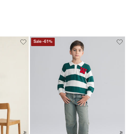
Sale
-
61
%