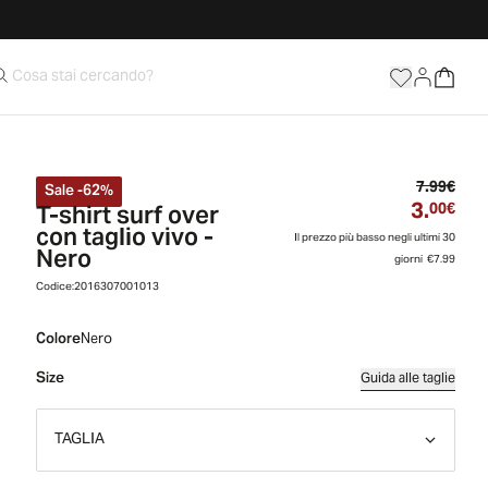
Prez
7.99€
Sale
-
62
%
3.
T-shirt surf over
Prez
00€
con taglio vivo -
Il prezzo più basso negli ultimi 30
Nero
giorni
€7.99
Codice:
2016307001013
Colore
Nero
Size
Guida alle taglie
TAGLIA