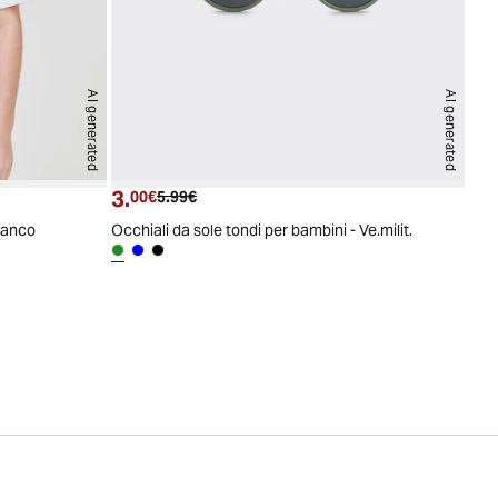
AI generated
AI generated
3.
Prezzo attuale
Prezzo originale
00€
5.99€
Bianco
Occhiali da sole tondi per bambini - Ve.milit.