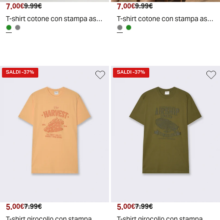
7.
Prezzo attuale
Prezzo originale
7.
Prezzo attuale
Prezzo originale
00€
9.99€
00€
9.99€
T-shirt cotone con stampa astratta all over - Verde oliva
T-shirt cotone con stampa astratta all over - Grigio fango
SALDI
-37%
SALDI
-37%
5.
Prezzo attuale
Prezzo originale
5.
Prezzo attuale
Prezzo originale
00€
7.99€
00€
7.99€
T-shirt girocollo con stampa PUF - Arancio
T-shirt girocollo con stampa PUF - Verde oliva