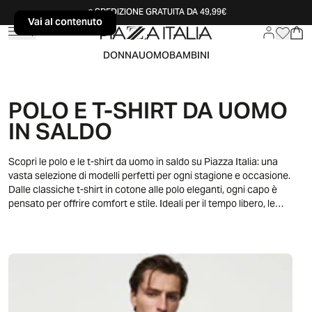
SPEDIZIONE GRATUITA DA 49,99€
Vai al contenuto
Vai al contenuto
DONNA
UOMO
BAMBINI
POLO E T-SHIRT DA UOMO
IN SALDO
Scopri le polo e le t-shirt da uomo in saldo su Piazza Italia: una
vasta selezione di modelli perfetti per ogni stagione e occasione.
Dalle classiche t-shirt in cotone alle polo eleganti, ogni capo è
pensato per offrire comfort e stile. Ideali per il tempo libero, le
giornate casual o anche per look più sofisticati, le polo e t-shirt da
uomo si abbinano facilmente a jeans, pantaloni o bermuda.
Approfitta delle offerte per aggiornare il tuo guardaroba con capi
versatili e moderni. Acquista subito e completa il tuo look con un
tocco di stile!