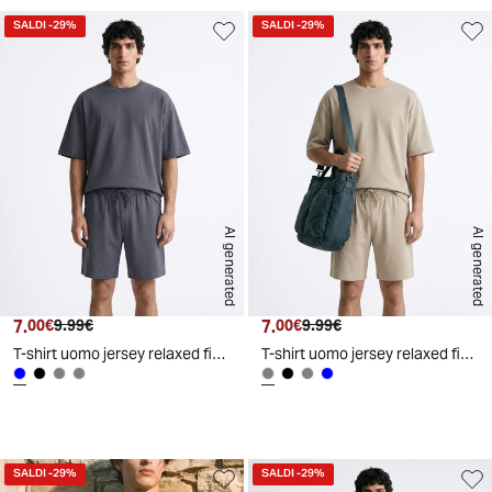
SALDI
-29%
SALDI
-29%
AI generated
AI generated
7.
Prezzo attuale
Prezzo originale
7.
Prezzo attuale
Prezzo originale
00€
9.99€
00€
9.99€
T-shirt uomo jersey relaxed fit maniche corte - Avion
T-shirt uomo jersey relaxed fit maniche corte - Grigio stone
SALDI
-29%
SALDI
-29%