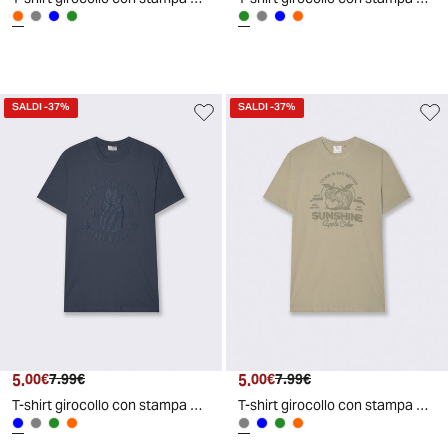
SALDI
-37%
SALDI
-37%
5.
Prezzo attuale
Prezzo originale
5.
Prezzo attuale
Prezzo originale
00€
7.99€
00€
7.99€
T-shirt girocollo con stampa PUF - Avion
T-shirt girocollo con stampa PUF - Grigio stone