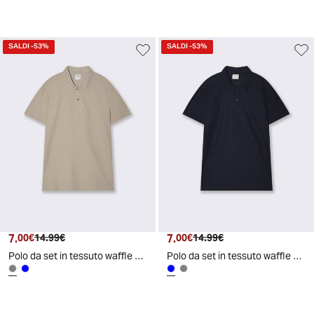
SALDI
-53%
SALDI
-53%
7.
Prezzo attuale
Prezzo originale
7.
Prezzo attuale
Prezzo originale
00€
14.99€
00€
14.99€
Polo da set in tessuto waffle con colletto - Grigio stone
Polo da set in tessuto waffle con colletto - Blu