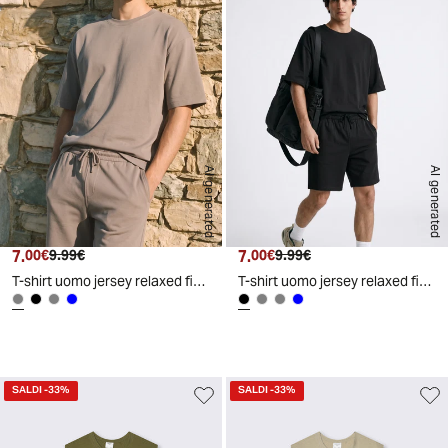
AI generated
AI generated
7.
Prezzo attuale
Prezzo originale
7.
Prezzo attuale
Prezzo originale
00€
9.99€
00€
9.99€
T-shirt uomo jersey relaxed fit maniche corte - Grigio fango
T-shirt uomo jersey relaxed fit maniche corte - Nero
SALDI
-33%
SALDI
-33%