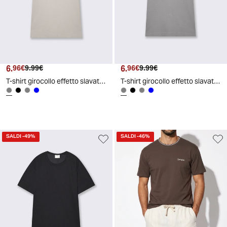
6.
Prezzo attuale
Prezzo originale
6.
Prezzo attuale
Prezzo originale
96€
9.99€
96€
9.99€
T-shirt girocollo effetto slavato ottoman - Grigio ghiaccio
T-shirt girocollo effetto slavato ottoman - Grigio
SALDI
-49%
SALDI
-46%