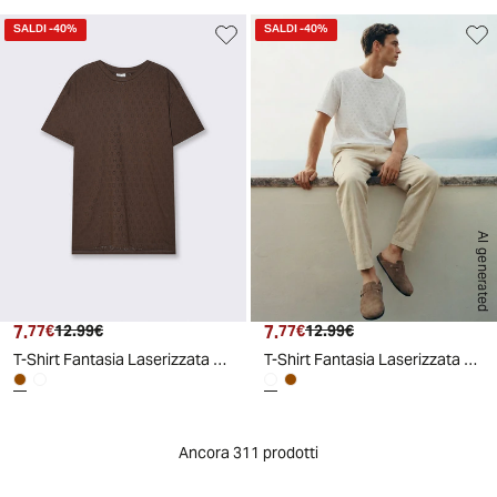
SALDI
-40%
SALDI
-40%
AI generated
7.
Prezzo attuale
Prezzo originale
7.
Prezzo attuale
Prezzo originale
77€
12.99€
77€
12.99€
T-Shirt Fantasia Laserizzata Maniche Corte - Moro
T-Shirt Fantasia Laserizzata Maniche Corte - Bianco
Ancora 311 prodotti