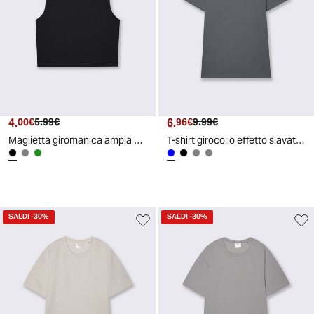
4.
Prezzo attuale
Prezzo originale
6.
Prezzo attuale
Prezzo originale
00€
5.99€
96€
9.99€
Maglietta giromanica ampia senza maniche - Nero
T-shirt girocollo effetto slavato ottoman - Avion
SALDI
-30%
SALDI
-30%