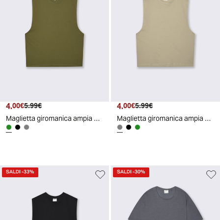
4.
Prezzo attuale
Prezzo originale
4.
Prezzo attuale
Prezzo originale
00€
5.99€
00€
5.99€
Maglietta giromanica ampia senza maniche - Verde oliva
Maglietta giromanica ampia senza maniche - Grigio stone
SALDI
-33%
SALDI
-30%