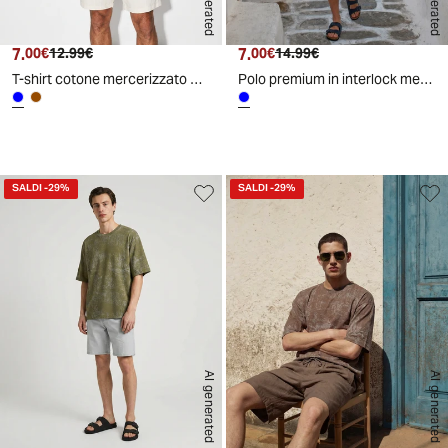
7.
Prezzo attuale
Prezzo originale
7.
Prezzo attuale
Prezzo originale
00€
12.99€
00€
14.99€
T-shirt cotone mercerizzato con contrasti - Blu
Polo premium in interlock mercerizzato - Blu
d
A
I
g
e
n
e
r
a
t
e
SALDI
-29%
SALDI
-29%
AI generated
AI generated