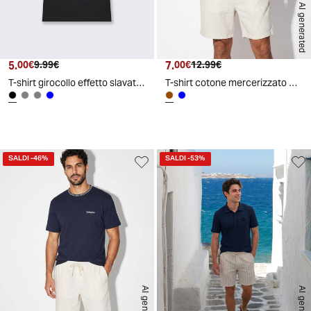
AI generated
5.
Prezzo attuale
Prezzo originale
7.
Prezzo attuale
Prezzo originale
00€
9.99€
00€
12.99€
T-shirt girocollo effetto slavato ottoman - Nero
T-shirt cotone mercerizzato con contrasti - Moro
SALDI
-46%
SALDI
-53%
AI generated
AI generated