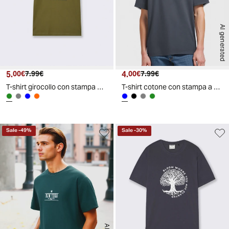
AI generated
5.
Prezzo attuale
Prezzo originale
4.
Prezzo attuale
Prezzo originale
00€
7.99€
00€
7.99€
T-shirt girocollo con stampa PUF - Verde oliva
T-shirt cotone con stampa a contrasto - Avion
Sale
-
49
%
Sale
-
30
%