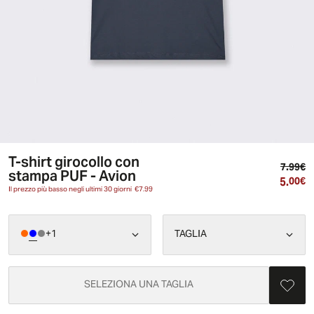
T-shirt girocollo con
Pr
7.99€
stampa PUF - Avion
5.
Pr
00€
Il prezzo più basso negli ultimi 30 giorni
€7.99
+
1
TAGLIA
SELEZIONA UNA TAGLIA