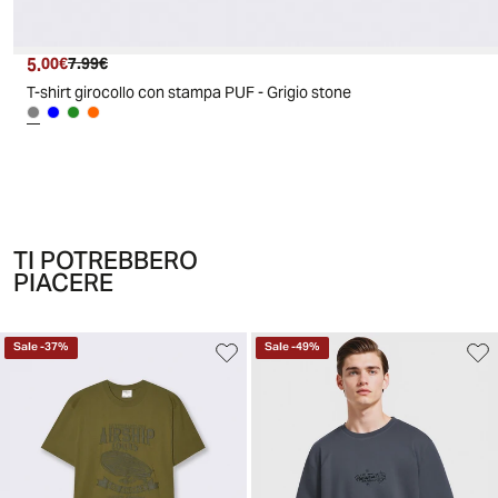
5.
Prezzo attuale
Prezzo originale
00€
7.99€
T-shirt girocollo con stampa PUF - Grigio stone
TI POTREBBERO
PIACERE
Sale
-
37
%
Sale
-
49
%