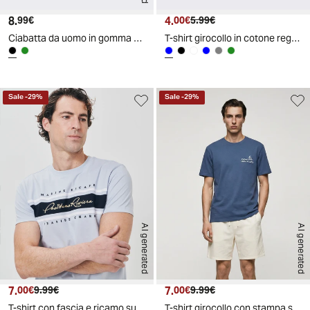
8.
Prezzo attuale
4.
Prezzo attuale
Prezzo originale
99€
00€
5.99€
Ciabatta da uomo in gomma EVA colorata - Nero
T-shirt girocollo in cotone regular fit - Avion
Sale
-
29
%
Sale
-
29
%
AI generated
AI generated
7.
Prezzo attuale
Prezzo originale
7.
Prezzo attuale
Prezzo originale
00€
9.99€
00€
9.99€
T-shirt con fascia e ricamo sul petto - Celeste polvere
T-shirt girocollo con stampa spray effetto - Avion