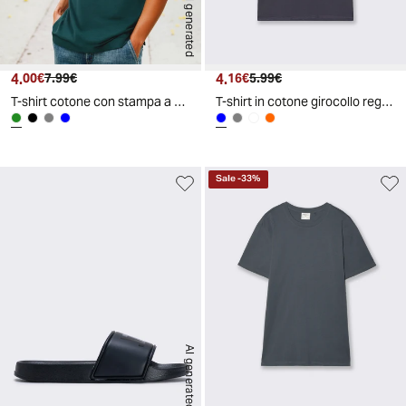
AI generated
4.
Prezzo attuale
Prezzo originale
4.
Prezzo attuale
Prezzo originale
00€
7.99€
16€
5.99€
T-shirt cotone con stampa a contrasto - Verde petrolio
T-shirt in cotone girocollo regular fit - Avion
Sale
-
33
%
AI generated