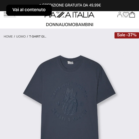
SPEDIZIONE GRATUITA DA 49,99€
Vai al contenuto
Vai al contenuto
DONNA
UOMO
BAMBINI
Sale
-
37
%
HOME
/
UOMO
/
T-SHIRT GI...