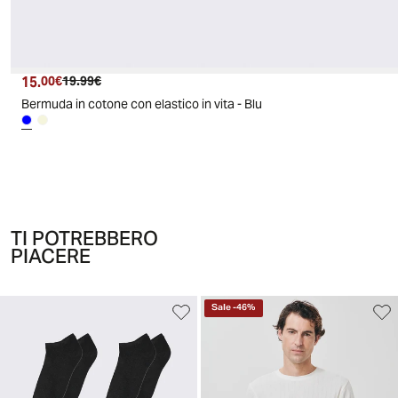
15.
Prezzo attuale
Prezzo originale
00€
19.99€
Bermuda in cotone con elastico in vita - Blu
TI POTREBBERO
PIACERE
Sale
-
46
%