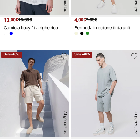
AI generated
AI generated
10.
Prezzo attuale
Prezzo originale
4.
Prezzo attuale
Prezzo originale
00€
19.99€
00€
7.99€
Camicia boxy fit a righe ricamate - Bianco
Bermuda in cotone tinta unita versatili - Beige
Sale
-
46
%
Sale
-
46
%
AI generated
AI generated