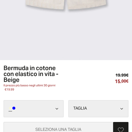
Bermuda in cotone
con elastico in vita -
Pr
19.99€
Beige
15.
Pr
00€
Il prezzo più basso negli ultimi 30 giorni
€19.99
TAGLIA
SELEZIONA UNA TAGLIA