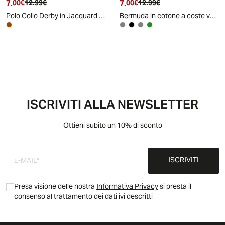
7.
Prezzo attuale
Prezzo originale
7.
Prezzo attuale
Prezzo originale
00€
12.99€
00€
12.99€
Polo Collo Derby in Jacquard Elegante - Moro
Bermuda in cotone a coste verticali - Grigio
ISCRIVITI ALLA NEWSLETTER
Ottieni subito un 10% di sconto
ISCRIVITI
Presa visione delle nostra
Informativa Privacy
si presta il
consenso al trattamento dei dati ivi descritti