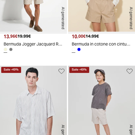
AI generated
AI generated
13.
Prezzo attuale
Prezzo originale
10.
Prezzo attuale
Prezzo originale
96€
19.99€
00€
14.99€
Bermuda Jogger Jacquard Relaxed Fit - Sabbia
Bermuda in cotone con cintura - Beige corda
Sale
-
49
%
Sale
-
49
%