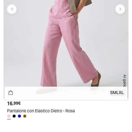
AI generated
S
M
L
XL
16.
Prezzo attuale
99€
Pantalone con Elastico Dietro - Rosa