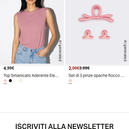
AI generated
AI generated
4.
Prezzo attuale
2.
Prezzo attuale
Prezzo originale
99€
00€
3.99€
Top Smanicato Aderente Elegante - Rosa
Set di 3 pinze opache fiocco - Rosa
ISCRIVITI ALLA NEWSLETTER