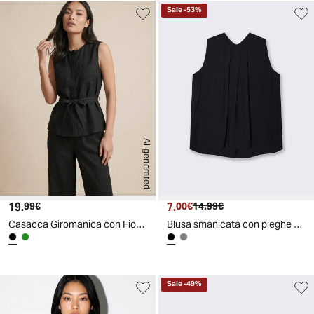
Sale
-
53
%
AI generated
19.
Prezzo attuale
7.
Prezzo attuale
Prezzo originale
99€
00€
14.99€
Casacca Giromanica con Fiocco in Vita - Nero
Blusa smanicata con pieghe centrali - Nero
Sale
-
49
%