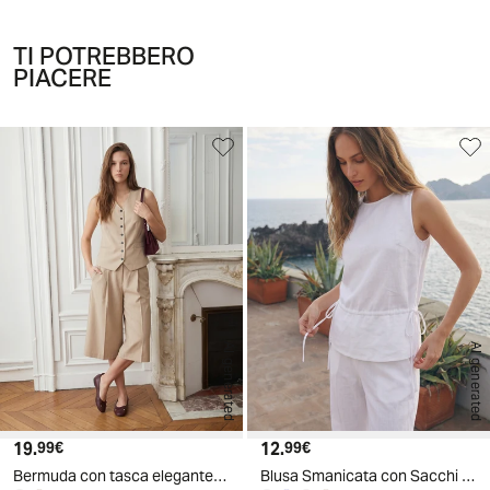
TI POTREBBERO
PIACERE
AI generated
AI generated
19.
Prezzo attuale
12.
Prezzo attuale
99€
99€
Bermuda con tasca elegante - Beige grano
Blusa Smanicata con Sacchi e Laccetti - Bianco latte