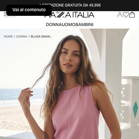
SPEDIZIONE GRATUITA DA 49,99€
Vai al contenuto
Vai al contenuto
DONNA
UOMO
BAMBINI
HOME
/
DONNA
/
BLUSA SMAN...