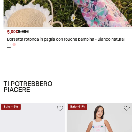
AI generated
5.
Prezzo attuale
Prezzo originale
00€
9.99€
Borsetta rotonda in paglia con rouche bambina - Bianco natural
TI POTREBBERO
PIACERE
Sale
-
49
%
Sale
-
61
%