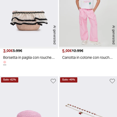
AI generated
AI generated
3.
Prezzo attuale
Prezzo originale
5.
Prezzo attuale
Prezzo originale
00€
5.99€
00€
12.99€
Borsetta in paglia con rouche per bambina - Rosa
Canotta in cotone con rouches e fiori - Bianco
Sale
-
62
%
Sale
-
49
%