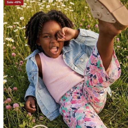
Sale
-
49
%