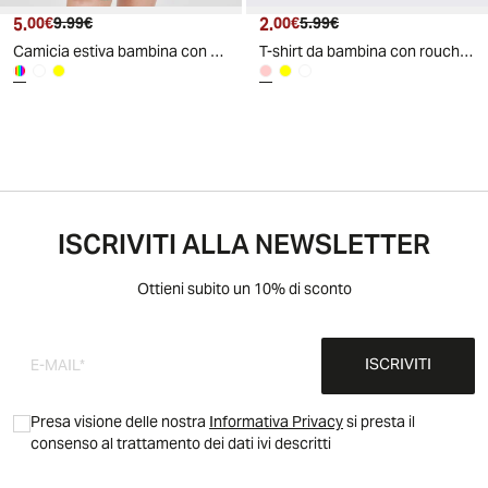
5.
Prezzo attuale
Prezzo originale
2.
Prezzo attuale
Prezzo originale
00€
9.99€
00€
5.99€
Camicia estiva bambina con fiocco e stampa - Fantasia
T-shirt da bambina con rouches e arricci - Rosa big bubble
ISCRIVITI ALLA NEWSLETTER
Ottieni subito un 10% di sconto
ISCRIVITI
Presa visione delle nostra
Informativa Privacy
si presta il
consenso al trattamento dei dati ivi descritti