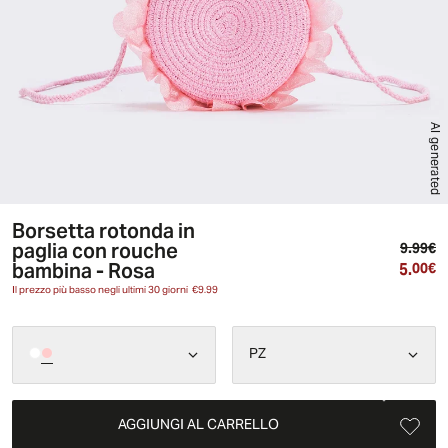
AI generated
Borsetta rotonda in
paglia con rouche
Pr
9.99€
bambina - Rosa
5.
Pr
00€
Il prezzo più basso negli ultimi 30 giorni
€9.99
PZ
AGGIUNGI AL CARRELLO