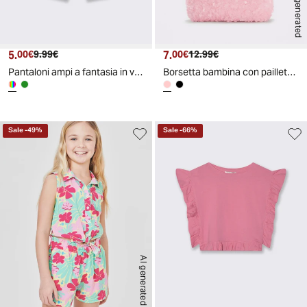
AI generated
5.
Prezzo attuale
Prezzo originale
7.
Prezzo attuale
Prezzo originale
00€
9.99€
00€
12.99€
Pantaloni ampi a fantasia in viscosa - Fantasia
Borsetta bambina con paillettes brillanti - Rosa
Sale
-
49
%
Sale
-
66
%
AI generated