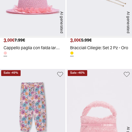
AI generated
AI generated
3.
Prezzo attuale
Prezzo originale
3.
Prezzo attuale
Prezzo originale
00€
7.99€
00€
5.99€
Cappello paglia con falda larga e decorazioni - Rosa
Bracciali Ciliegie: Set 2 Pz - Oro
Sale
-
49
%
Sale
-
46
%